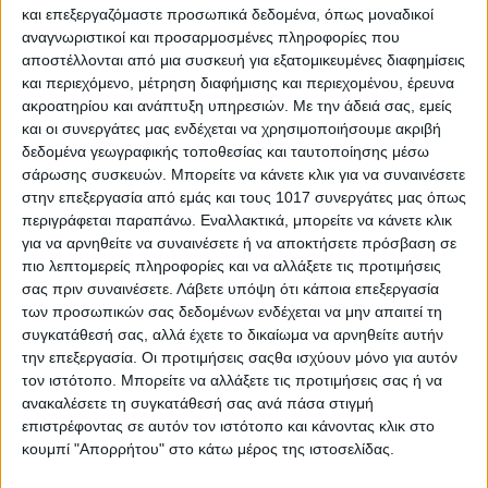
και επεξεργαζόμαστε προσωπικά δεδομένα, όπως μοναδικοί
αναγνωριστικοί και προσαρμοσμένες πληροφορίες που
αποστέλλονται από μια συσκευή για εξατομικευμένες διαφημίσεις
και περιεχόμενο, μέτρηση διαφήμισης και περιεχομένου, έρευνα
Δίνω μερικά παραδείγματα.
ακροατηρίου και ανάπτυξη υπηρεσιών.
Με την άδειά σας, εμείς
Εκμεταλλεύτηκε η Ρόδος τα φυσικά της και ιστορικά της
και οι συνεργάτες μας ενδέχεται να χρησιμοποιήσουμε ακριβή
πλεονεκτήματα; Ναι, 100%
δεδομένα γεωγραφικής τοποθεσίας και ταυτοποίησης μέσω
σάρωσης συσκευών. Μπορείτε να κάνετε κλικ για να συναινέσετε
Εκμεταλλεύτηκαν η Κως, η Πάρος, η Φολέγανδρος κλπ, τα δικά
στην επεξεργασία από εμάς και τους 1017 συνεργάτες μας όπως
τους; 100%
περιγράφεται παραπάνω. Εναλλακτικά, μπορείτε να κάνετε κλικ
για να αρνηθείτε να συναινέσετε ή να αποκτήσετε πρόσβαση σε
Εκμεταλλεύτηκαν η Αίγινα, η Αρτάκη, η Αιδηψός κλπ, τα δικά
πιο λεπτομερείς πληροφορίες και να αλλάξετε τις προτιμήσεις
τους; 100%
σας πριν συναινέσετε.
Λάβετε υπόψη ότι κάποια επεξεργασία
των προσωπικών σας δεδομένων ενδέχεται να μην απαιτεί τη
Εκμεταλλεύτηκαν η Ήπειρος ή ο Βόλος τα βουνά και τις
συγκατάθεσή σας, αλλά έχετε το δικαίωμα να αρνηθείτε αυτήν
φυσικές τους ομορφιές; 100%
την επεξεργασία. Οι προτιμήσεις σαςθα ισχύουν μόνο για αυτόν
τον ιστότοπο. Μπορείτε να αλλάξετε τις προτιμήσεις σας ή να
Εκμεταλλεύτηκαν η Μύκονος, η Σαντορίνη, η Αράχοβα τα δικά
ανακαλέσετε τη συγκατάθεσή σας ανά πάσα στιγμή
τους; όχι 100 αλλά 1000 %!
επιστρέφοντας σε αυτόν τον ιστότοπο και κάνοντας κλικ στο
κουμπί "Απορρήτου" στο κάτω μέρος της ιστοσελίδας.
Εκμεταλλεύτηκε ο Πλατύκαμπος το πλεονέκτημα να παράγει
σκόρδα από το πουθενά και να τα πουλάει σε όλη την υφήλιο;