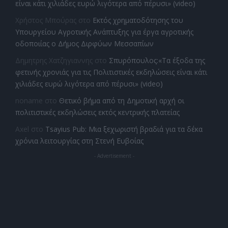
είναι κάτι χιλιάδες ευρώ λιγότερα από πέρυσι» (video)
Χρήστος Μπούρας
στο
Εκτός χρηματοδότησης του
Υπουργείου Αγροτικής Ανάπτυξης για έργα αγροτικής
οδοποιίας ο Δήμος Διρφύων Μεσσαπίων
Δημητρης Χατζηγιαννης
στο
Σπυρόπουλος:«Τα έξοδα της
φετινής χρονιάς για τις Πολιτιστικές εκδηλώσεις είναι κάτι
χιλιάδες ευρώ λιγότερα από πέρυσι» (video)
noname
στο
Θετικό βήμα από τη Δημοτική αρχή οι
πολιτιστικές εκδηλώσεις εκτός κεντρικής πλατείας
Axel
στο
Tsayius Pub: Μια ξεχωριστή βραδιά για τα δέκα
χρόνια λειτουργίας στη Στενή Ευβοίας
- Advertisement -