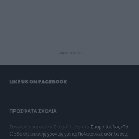
- Advertisement -
LIKE US ON FACEBOOK
ΠΡΌΣΦΑΤΑ ΣΧΌΛΙΑ
Συγχαρητηρια στον κ.Σπυροπουλο
στο
Σπυρόπουλος:«Τα
έξοδα της φετινής χρονιάς για τις Πολιτιστικές εκδηλώσεις