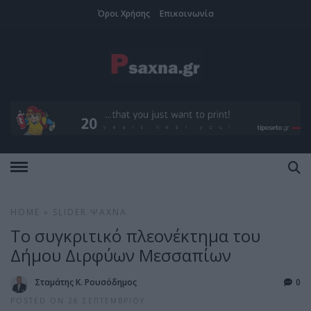
Όροι Χρήσης
Επικοινωνία
HOME
»
SLIDER
ΨΑΧΝΆ
Το συγκριτικό πλεονέκτημα του
Δήμου Διρφύων Μεσσαπίων
Σταμάτης Κ. Ρουσόδημος
0
POSTED ON 26 ΣΕΠΤΕΜΒΡΊΟΥ