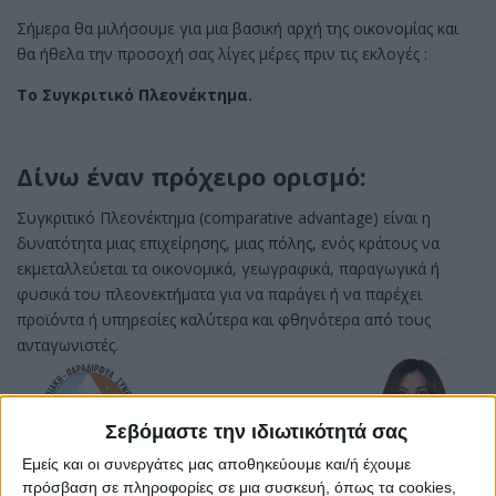
Σήμερα θα μιλήσουμε για μια βασική αρχή της οικονομίας και
θα ήθελα την προσοχή σας λίγες μέρες πριν τις εκλογές :
Το Συγκριτικό Πλεονέκτημα.
Δίνω έναν πρόχειρο ορισμό:
Συγκριτικό Πλεονέκτημα (
comparative advantage)
είναι η
δυνατότητα μιας επιχείρησης, μιας πόλης, ενός κράτους να
εκμεταλλεύεται τα οικονομικά, γεωγραφικά, παραγωγικά ή
φυσικά του πλεονεκτήματα για να παράγει ή να παρέχει
προϊόντα ή υπηρεσίες καλύτερα και φθηνότερα από τους
ανταγωνιστές.
Σεβόμαστε την ιδιωτικότητά σας
Εμείς και οι συνεργάτες μας αποθηκεύουμε και/ή έχουμε
πρόσβαση σε πληροφορίες σε μια συσκευή, όπως τα cookies,