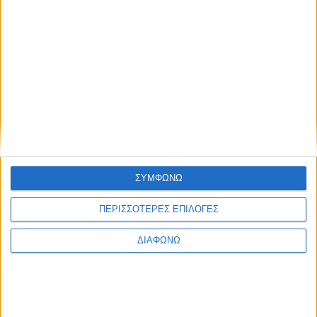
Τα ζώδια σήμερα Παρασκευή 7 Αυγούστου
Psaxna.gr
6 ΑΥΓΟΎΣΤΟΥ 2026
ΣΥΜΦΩΝΩ
ΠΕΡΙΣΣΟΤΕΡΕΣ ΕΠΙΛΟΓΕΣ
ΔΙΑΦΩΝΩ