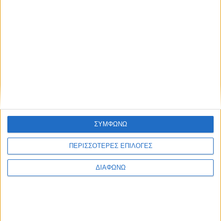
Psaxna.gr
POSTED ON 11 ΜΑΡΤΊΟΥ 2026
ΣΥΜΦΩΝΩ
ΠΕΡΙΣΣΟΤΕΡΕΣ ΕΠΙΛΟΓΕΣ
ΔΙΑΦΩΝΩ
Περιστατικά αποστολής παραπλανητικών μηνυμάτων προς
πολίτες τα οποία ενημερώνουν δήθεν για ανεξόφλητο