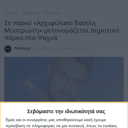
SLIDER
/
ΕΎΒΟΙΑ
/
ΨΑΧΝΆ
Σε πάρκο «Αρχιφύλακα Βασίλη
Μυστριώτη» μετονομάζεται Δημοτικό
πάρκο στα Ψαχνά
Psaxna.gr
POSTED ON 14 ΜΑΡΤΊΟΥ 2026
Σεβόμαστε την ιδιωτικότητά σας
Εμείς και οι συνεργάτες μας αποθηκεύουμε και/ή έχουμε
πρόσβαση σε πληροφορίες σε μια συσκευή, όπως τα cookies,