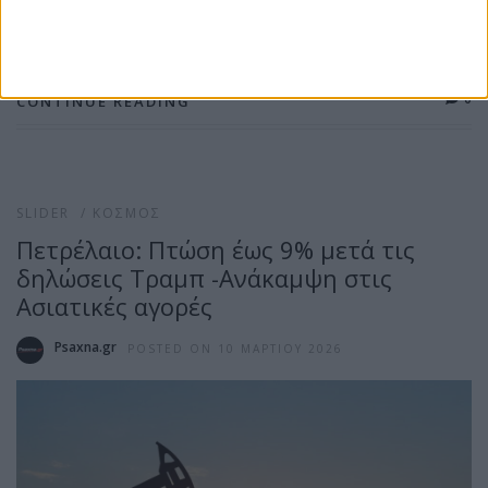
ενδιαφερόμενοι έβλεπαν το μήνυμα «Η υπηρεσία που
επιλέξατε […]
0
CONTINUE READING
SLIDER
/
ΚΌΣΜΟΣ
Πετρέλαιο: Πτώση έως 9% μετά τις
δηλώσεις Τραμπ -Ανάκαμψη στις
Ασιατικές αγορές
Psaxna.gr
POSTED ON 10 ΜΑΡΤΊΟΥ 2026