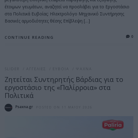
έτοιμων γευμάτων, αναζητεί να προσλάβει για το Εργοστάσιο
στα Πολιτικά Ευβοίας: Ηλεκτρολόγο Μηχανικό Συντήρησης
Βασικές αρμοδιότητες θέσης Επίβλεψη […]
0
CONTINUE READING
SLIDER
/
ΑΓΓΕΛΊΕΣ
/
ΕΎΒΟΙΑ
/
ΨΑΧΝΆ
Ζητείται Συντηρητής Βάρδιας για το
εργοστάσιο της «Παλίρροια» στα
Πολιτικά
Psaxna.gr
POSTED ON 11 ΜΑΪ́ΟΥ 2026