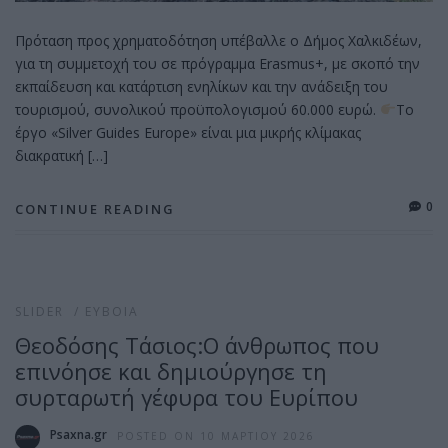
Πρόταση προς χρηματοδότηση υπέβαλλε ο Δήμος Χαλκιδέων,
για τη συμμετοχή του σε πρόγραμμα Erasmus+, με σκοπό την
εκπαίδευση και κατάρτιση ενηλίκων και την ανάδειξη του
τουρισμού, συνολικού προϋπολογισμού 60.000 ευρώ.
Το
έργο «Silver Guides Europe» είναι μια μικρής κλίμακας
διακρατική […]
0
CONTINUE READING
SLIDER
/
ΕΎΒΟΙΑ
Θεοδόσης Τάσιος:Ο άνθρωπος που
επινόησε και δημιούργησε τη
συρταρωτή γέφυρα του Ευρίπου
Psaxna.gr
POSTED ON 10 ΜΑΡΤΊΟΥ 2026