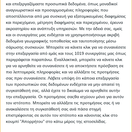
και επεξεργαζόμαστε προσωπικά δεδομένα, όπως μοναδικοί
αναγνωριστικοί και προσαρμοσμένες πληροφορίες που
αποστέλλονται από μια συσκευή για εξατομικευμένες διαφημίσεις
«Πάρκο Αρχιφύλακα Βασίλη Μυστριώτη» μετονομάζεται με
και περιεχόμενο, μέτρηση διαφήμισης και περιεχομένου, έρευνα
απόφαση του τοπικού συμβουλίου Ψαχνών το Δημοτικό
ακροατηρίου και ανάπτυξη υπηρεσιών.
Με την άδειά σας, εμείς
πάρκο επί της οδού Αγίας Παρασκευής στα Ψαχνά Η απόφαση
και οι συνεργάτες μας ενδέχεται να χρησιμοποιήσουμε ακριβή
θα τεθεί προς επικύρωση και ψήφιση στο Δημοτικό
δεδομένα γεωγραφικής τοποθεσίας και ταυτοποίησης μέσω
Συμβούλιο του Δήμου Διρφύων Μεσαπίων την ερχόμενη
σάρωσης συσκευών. Μπορείτε να κάνετε κλικ για να συναινέσετε
στην επεξεργασία από εμάς και τους 1019 συνεργάτες μας όπως
Πέμπτη 19 […]
περιγράφεται παραπάνω. Εναλλακτικά, μπορείτε να κάνετε κλικ
για να αρνηθείτε να συναινέσετε ή να αποκτήσετε πρόσβαση σε
0
CONTINUE READING
πιο λεπτομερείς πληροφορίες και να αλλάξετε τις προτιμήσεις
σας πριν συναινέσετε.
Λάβετε υπόψη ότι κάποια επεξεργασία
των προσωπικών σας δεδομένων ενδέχεται να μην απαιτεί τη
συγκατάθεσή σας, αλλά έχετε το δικαίωμα να αρνηθείτε αυτήν
την επεξεργασία. Οι προτιμήσεις σαςθα ισχύουν μόνο για αυτόν
SLIDER
/
ΨΑΧΝΆ
τον ιστότοπο. Μπορείτε να αλλάξετε τις προτιμήσεις σας ή να
Καταστηματάρχες των Πολιτικών
ανακαλέσετε τη συγκατάθεσή σας ανά πάσα στιγμή
επιστρέφοντας σε αυτόν τον ιστότοπο και κάνοντας κλικ στο
επισκέφθηκαν το Δήμαρχο με αφορμή
κουμπί "Απορρήτου" στο κάτω μέρος της ιστοσελίδας.
τις μέδουσες και το δίχτυ προστασίας