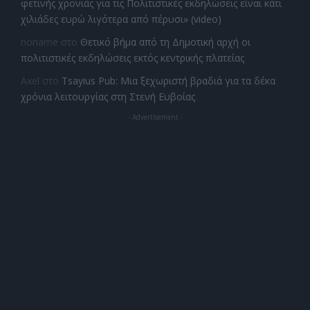
φετινής χρονιάς για τις Πολιτιστικές εκδηλώσεις είναι κάτι
χιλιάδες ευρώ λιγότερα από πέρυσι» (video)
noname
στο
Θετικό βήμα από τη Δημοτική αρχή οι
πολιτιστικές εκδηλώσεις εκτός κεντρικής πλατείας
Axel
στο
Tsayius Pub: Μια ξεχωριστή βραδιά για τα δέκα
χρόνια λειτουργίας στη Στενή Ευβοίας
- Advertisement -