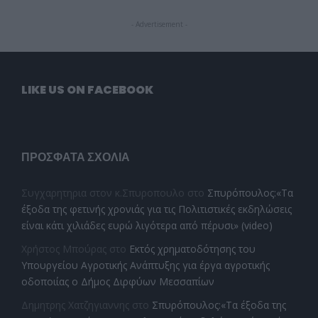
- Advertisement -
LIKE US ON FACEBOOK
ΠΡΌΣΦΑΤΑ ΣΧΌΛΙΑ
Συγχαρητηρια στον κ.Σπυροπουλο
στο
Σπυρόπουλος:«Τα
έξοδα της φετινής χρονιάς για τις Πολιτιστικές εκδηλώσεις
είναι κάτι χιλιάδες ευρώ λιγότερα από πέρυσι» (video)
Χρήστος Μπούρας
στο
Εκτός χρηματοδότησης του
Υπουργείου Αγροτικής Ανάπτυξης για έργα αγροτικής
οδοποιίας ο Δήμος Διρφύων Μεσσαπίων
Δημητρης Χατζηγιαννης
στο
Σπυρόπουλος:«Τα έξοδα της