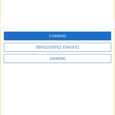
ΣΥΜΦΩΝΩ
ΠΕΡΙΣΣΟΤΕΡΕΣ ΕΠΙΛΟΓΕΣ
ΔΙΑΦΩΝΩ
Πολυτραυματίας 56χρονος από την
Αθήνα στο τροχαίο στον Άγιο
Σταμάτης Κ. Ρουσόδημος
1 ΑΥΓΟΎΣΤΟΥ 2026