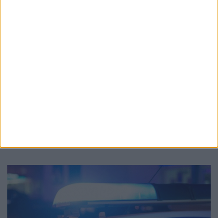
Η παρακαταθήκη του Γιώργου Ψαθά
συνεχίζει να μας προστατεύει…
Σταμάτης Κ. Ρουσόδημος
18 ΙΟΥΛΊΟΥ 2026