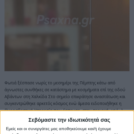
Φωτιά ξέσπασε νωρίς το μεσημέρι της Πέμπτης κάτω από
άγνωστες συνθήκες σε κατάστημα με κοσμήματα επί της οδού
Αβάντων στη Χαλκίδα Στο σημείο επικράτησε αναστάτωση και
συγκεντρώθηκε αρκετός κόσμος ενώ άμεσα ειδοποιήθηκε η
Πυροσβεστική Υπηρεσία που έσπευσε στην περιοχή με […]
Σεβόμαστε την ιδιωτικότητά σας
0
CONTINUE READING
Εμείς και οι συνεργάτες μας αποθηκεύουμε και/ή έχουμε