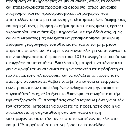
πρόσβαση σε πληροφορίες σε μια συσκευή, όπως τα cookies,
και επεξεργαζόμαστε προσωπικά δεδομένα, όπως μοναδικοί
αναγνωριστικοί και προσαρμοσμένες πληροφορίες που
αποστέλλονται από μια συσκευή για εξατομικευμένες διαφημίσεις
και περιεχόμενο, μέτρηση διαφήμισης και περιεχομένου, έρευνα
ακροατηρίου και ανάπτυξη υπηρεσιών.
Με την άδειά σας, εμείς
και οι συνεργάτες μας ενδέχεται να χρησιμοποιήσουμε ακριβή
δεδομένα γεωγραφικής τοποθεσίας και ταυτοποίησης μέσω
σάρωσης συσκευών. Μπορείτε να κάνετε κλικ για να συναινέσετε
στην επεξεργασία από εμάς και τους 1019 συνεργάτες μας όπως
περιγράφεται παραπάνω. Εναλλακτικά, μπορείτε να κάνετε κλικ
για να αρνηθείτε να συναινέσετε ή να αποκτήσετε πρόσβαση σε
πιο λεπτομερείς πληροφορίες και να αλλάξετε τις προτιμήσεις
σας πριν συναινέσετε.
Λάβετε υπόψη ότι κάποια επεξεργασία
των προσωπικών σας δεδομένων ενδέχεται να μην απαιτεί τη
συγκατάθεσή σας, αλλά έχετε το δικαίωμα να αρνηθείτε αυτήν
την επεξεργασία. Οι προτιμήσεις σαςθα ισχύουν μόνο για αυτόν
Χαλκίδα:35χρονη έπεσε στο κενό από
τον ιστότοπο. Μπορείτε να αλλάξετε τις προτιμήσεις σας ή να
την υψηλή γέφυρα Χαλκίδας
ανακαλέσετε τη συγκατάθεσή σας ανά πάσα στιγμή
επιστρέφοντας σε αυτόν τον ιστότοπο και κάνοντας κλικ στο
Σταμάτης Κ. Ρουσόδημος
6 ΑΥΓΟΎΣΤΟΥ 2026
κουμπί "Απορρήτου" στο κάτω μέρος της ιστοσελίδας.