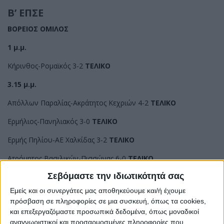
Β’ ΕΠΣΕ
ΒΟΡΕΙΟΣ ΟΜΙΛΟΣ
1 μ.μ.
Κήρινθος-Ρομαϊκός 3-2
ΤΕΛΙΚΟ
3.15 μ.μ.
Απόλλων Παραλίας-Ακράτητος Κεχριών 4-2
ΤΕΛΙΚΟ
Ερμήλιος-Πανηλιακός 3-0
ΤΕΛΙΚΟ
Ερμής Πηλίου-ΑΕ Χαλκίδας 3-2
ΤΕΛΙΚΟ
Ατρόμητος Βασιλικών-Πισσώνας 6-0
ΤΕΛΙΚΟ
Σεβόμαστε την ιδιωτικότητά σας
ΝΟΤΙΟΣ ΟΜΙΛΟΣ
Εμείς και οι συνεργάτες μας αποθηκεύουμε και/ή έχουμε
3.15 μ.μ.
πρόσβαση σε πληροφορίες σε μια συσκευή, όπως τα cookies,
και επεξεργαζόμαστε προσωπικά δεδομένα, όπως μοναδικοί
Όλυμπος Γυμνού-Μονόδρυ 5-0
ΤΕΛΙΚΟ
αναγνωριστικοί και προσαρμοσμένες πληροφορίες που