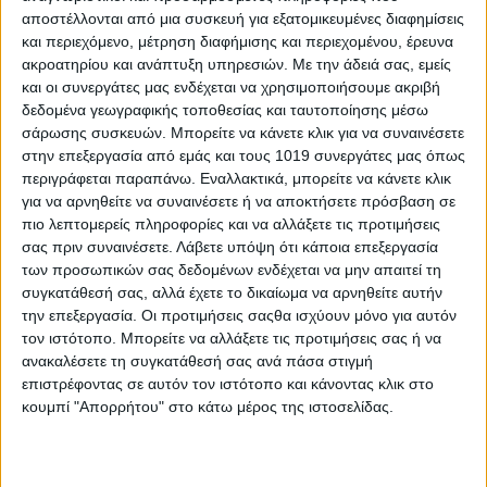
Μαρμάρι-Άγιος Λουκάς 3-0
ΤΕΛΙΚΟ
αποστέλλονται από μια συσκευή για εξατομικευμένες διαφημίσεις
και περιεχόμενο, μέτρηση διαφήμισης και περιεχομένου, έρευνα
Αφράτι-Κριεζά 4-0
ΤΕΛΙΚΟ
ακροατηρίου και ανάπτυξη υπηρεσιών.
Με την άδειά σας, εμείς
και οι συνεργάτες μας ενδέχεται να χρησιμοποιήσουμε ακριβή
δεδομένα γεωγραφικής τοποθεσίας και ταυτοποίησης μέσω
Γ’ ΕΠΣΕ
σάρωσης συσκευών. Μπορείτε να κάνετε κλικ για να συναινέσετε
στην επεξεργασία από εμάς και τους 1019 συνεργάτες μας όπως
ΔΕΥΤΕΡΟΣ ΟΜΙΛΟΣ
περιγράφεται παραπάνω. Εναλλακτικά, μπορείτε να κάνετε κλικ
για να αρνηθείτε να συναινέσετε ή να αποκτήσετε πρόσβαση σε
11.30 π.μ.
πιο λεπτομερείς πληροφορίες και να αλλάξετε τις προτιμήσεις
Βατώντας-Προποντίδα Β 1-1
ΤΕΛΙΚΟ
σας πριν συναινέσετε.
Λάβετε υπόψη ότι κάποια επεξεργασία
των προσωπικών σας δεδομένων ενδέχεται να μην απαιτεί τη
Λουκίσια-Κύζικος Αρτάκης Β 0-1
ΤΕΛΙΚΟ
συγκατάθεσή σας, αλλά έχετε το δικαίωμα να αρνηθείτε αυτήν
την επεξεργασία. Οι προτιμήσεις σαςθα ισχύουν μόνο για αυτόν
ΑΕΚ Χαλκίδας-Μεσσοποταμία 0-1
ΤΕΛΙΚΟ
τον ιστότοπο. Μπορείτε να αλλάξετε τις προτιμήσεις σας ή να
ανακαλέσετε τη συγκατάθεσή σας ανά πάσα στιγμή
Θύελλα Κοντοδεσποτίου-Ηρακλής Ψαχνών 0-3 α.α.
επιστρέφοντας σε αυτόν τον ιστότοπο και κάνοντας κλικ στο
ΤΡΙΤΟΣ ΟΜΙΛΟΣ
κουμπί "Απορρήτου" στο κάτω μέρος της ιστοσελίδας.
11 π.μ.