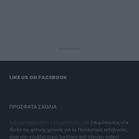
- Advertisement -
LIKE US ON FACEBOOK
ΠΡΌΣΦΑΤΑ ΣΧΌΛΙΑ
Συγχαρητηρια στον κ.Σπυροπουλο
στο
Σπυρόπουλος:«Τα
έξοδα της φετινής χρονιάς για τις Πολιτιστικές εκδηλώσεις
είναι κάτι χιλιάδες ευρώ λιγότερα από πέρυσι» (video)