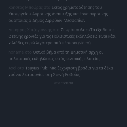
Χρήστος Μπούρας
στο
Εκτός χρηματοδότησης του
Υπουργείου Αγροτικής Ανάπτυξης για έργα αγροτικής
οδοποιίας ο Δήμος Διρφύων Μεσσαπίων
Δημητρης Χατζηγιαννης
στο
Σπυρόπουλος:«Τα έξοδα της
φετινής χρονιάς για τις Πολιτιστικές εκδηλώσεις είναι κάτι
χιλιάδες ευρώ λιγότερα από πέρυσι» (video)
noname
στο
Θετικό βήμα από τη Δημοτική αρχή οι
πολιτιστικές εκδηλώσεις εκτός κεντρικής πλατείας
Axel
στο
Tsayius Pub: Μια ξεχωριστή βραδιά για τα δέκα
χρόνια λειτουργίας στη Στενή Ευβοίας
- Advertisement -