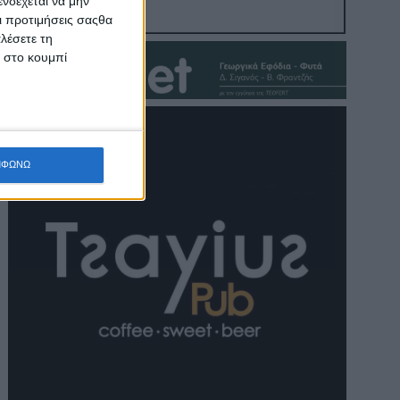
νδέχεται να μην
Οι προτιμήσεις σαςθα
λέσετε τη
κ στο κουμπί
ΜΦΩΝΩ