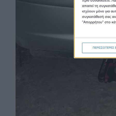
πριν συναινέσετε.
Λά
απαιτεί τη συγκατάθ
ισχύουν μόνο για αυ
συγκατάθεσή σας ανά
"Απορρήτου" στο κάτ
ΠΕΡΙΣΣΟΤΕΡΕΣ 