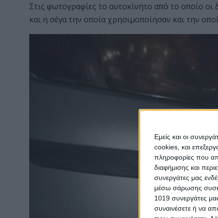
Στις φωτογραφίες το αυτοκίνητο από το οποίο οι
και η σέγα την οποία χρησιμοποίησαν και την οποί
Εμείς και οι συνεργ
cookies, και επεξε
πληροφορίες που απο
διαφήμισης και περι
συνεργάτες μας ενδέ
μέσω σάρωσης συσκευ
1019 συνεργάτες μας
συναινέσετε ή να απ