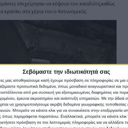
 δράστες επιχείρησαν να κόψουν τον καταλύτη,καθώς
α κρατάει στα χέρια του ο Αστυνομικός.
Σεβόμαστε την ιδιωτικότητά σας
άτες μας αποθηκεύουμε και/ή έχουμε πρόσβαση σε πληροφορίες σε μια
ργαζόμαστε προσωπικά δεδομένα, όπως μοναδικοί αναγνωριστικοί και 
στέλλονται από μια συσκευή για εξατομικευμένες διαφημίσεις και περ
εχομένου, έρευνα ακροατηρίου και ανάπτυξη υπηρεσιών.
Με την άδειά σα
χεται να χρησιμοποιήσουμε ακριβή δεδομένα γεωγραφικής τοποθεσίας 
ών. Μπορείτε να κάνετε κλικ για να συναινέσετε στην επεξεργασία απ
 όπως περιγράφεται παραπάνω. Εναλλακτικά, μπορείτε να κάνετε κλικ γ
οκτήσετε πρόσβαση σε πιο λεπτομερείς πληροφορίες και να αλλάξετε τι