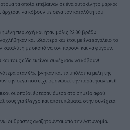
α άτομα τα οποία επέβαιναν σε ένα αυτοκίνητο μάρκας
ι άρχισαν να κόβουν με σέγα τον καταλύτη του
κημένη περιοχή και ήταν μόλις 22:00 βράδυ
νοχλήθηκαν και ιδιαίτερα και έτσι με ένα εργαλείο το
ν καταλύτη με σκοπό να τον πάρουν και να φύγουν.
 και τους είδε εκείνοι συνέχισαν να κόβουν!
γότερα όταν έξω βγήκαν και τα υπόλοιπα μέλη της
υν την σέγα που είχε σφηνώσει την παράτησαν εκεί!
μικοί οι οποίοι έφτασαν άμεσα στο σημείο αφού
αζί τους για έλεγχο και αποτυπώματα, στην συνέχεια
ενώ οι δράστες αναζητούνται από την Αστυνομία.