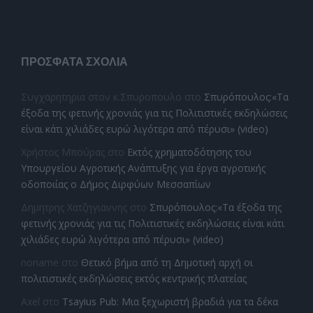
ΠΡΌΣΦΑΤΑ ΣΧΌΛΙΑ
Συγχαρητηρια στον κ.Σπυροπουλο
στο
Σπυρόπουλος:«Τα
έξοδα της φετινής χρονιάς για τις Πολιτιστικές εκδηλώσεις
είναι κάτι χιλιάδες ευρώ λιγότερα από πέρυσι» (video)
Χρήστος Μπούρας
στο
Εκτός χρηματοδότησης του
Υπουργείου Αγροτικής Ανάπτυξης για έργα αγροτικής
οδοποιίας ο Δήμος Διρφύων Μεσσαπίων
Δημητρης Χατζηγιαννης
στο
Σπυρόπουλος:«Τα έξοδα της
φετινής χρονιάς για τις Πολιτιστικές εκδηλώσεις είναι κάτι
χιλιάδες ευρώ λιγότερα από πέρυσι» (video)
noname
στο
Θετικό βήμα από τη Δημοτική αρχή οι
πολιτιστικές εκδηλώσεις εκτός κεντρικής πλατείας
Axel
στο
Tsayius Pub: Μια ξεχωριστή βραδιά για τα δέκα