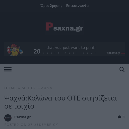
Όροι Χρήσης
Επικοινωνία
HOME
»
SLIDER
ΨΑΧΝΆ
Ψαχνά:Κολώνα του ΟΤΕ στηρίζεται
σε τοιχίο
Psaxna.gr
0
POSTED ON 27 ΔΕΚΕΜΒΡΊΟΥ