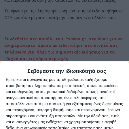
και παραμένει σε αυτή την κατάσταση τις τελευταίες ημέρες.
Σύμφωνα με τις πληροφορίες σήμερα το πρωί ειδοποιήθηκε ο
ΟΤΕ ,ωστόσο μέχρι και αυτή την ώρα δεν έχει αλλάξει κάτι.
Συνδεθείτε στο κανάλι του Psaxna.gr στο Viber για να
ενημερώνεστε άμεσα με ειδοποίηση στο κινητό σας
τηλέφωνο για όλες τις σημαντικές ειδήσεις για τα
Ψαχνά και τις γύρω περιοχές
Σεβόμαστε την ιδιωτικότητά σας
Εμείς και οι συνεργάτες μας αποθηκεύουμε και/ή έχουμε
πρόσβαση σε πληροφορίες σε μια συσκευή, όπως τα cookies,
και επεξεργαζόμαστε προσωπικά δεδομένα, όπως μοναδικοί
αναγνωριστικοί και προσαρμοσμένες πληροφορίες που
αποστέλλονται από μια συσκευή για εξατομικευμένες διαφημίσεις
και περιεχόμενο, μέτρηση διαφήμισης και περιεχομένου, έρευνα
ακροατηρίου και ανάπτυξη υπηρεσιών.
Με την άδειά σας, εμείς
και οι συνεργάτες μας ενδέχεται να χρησιμοποιήσουμε ακριβή
δεδομένα γεωγραφικής τοποθεσίας και ταυτοποίησης μέσω