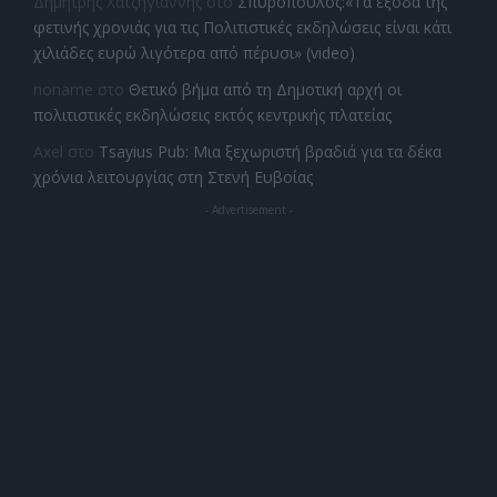
Δημητρης Χατζηγιαννης
στο
Σπυρόπουλος:«Τα έξοδα της
φετινής χρονιάς για τις Πολιτιστικές εκδηλώσεις είναι κάτι
χιλιάδες ευρώ λιγότερα από πέρυσι» (video)
noname
στο
Θετικό βήμα από τη Δημοτική αρχή οι
πολιτιστικές εκδηλώσεις εκτός κεντρικής πλατείας
Axel
στο
Tsayius Pub: Μια ξεχωριστή βραδιά για τα δέκα
χρόνια λειτουργίας στη Στενή Ευβοίας
- Advertisement -