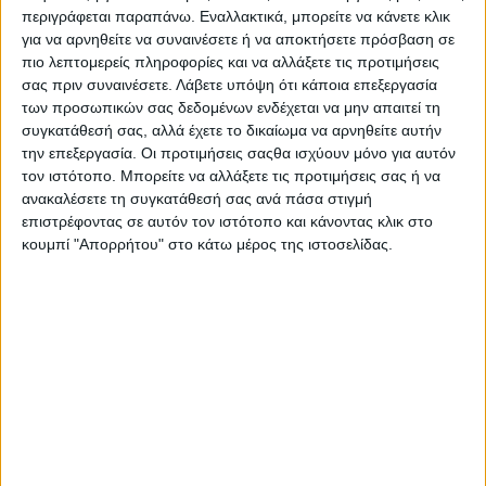
περιγράφεται παραπάνω. Εναλλακτικά, μπορείτε να κάνετε κλικ
για να αρνηθείτε να συναινέσετε ή να αποκτήσετε πρόσβαση σε
πιο λεπτομερείς πληροφορίες και να αλλάξετε τις προτιμήσεις
σας πριν συναινέσετε.
Λάβετε υπόψη ότι κάποια επεξεργασία
των προσωπικών σας δεδομένων ενδέχεται να μην απαιτεί τη
συγκατάθεσή σας, αλλά έχετε το δικαίωμα να αρνηθείτε αυτήν
την επεξεργασία. Οι προτιμήσεις σαςθα ισχύουν μόνο για αυτόν
τον ιστότοπο. Μπορείτε να αλλάξετε τις προτιμήσεις σας ή να
ανακαλέσετε τη συγκατάθεσή σας ανά πάσα στιγμή
επιστρέφοντας σε αυτόν τον ιστότοπο και κάνοντας κλικ στο
AUTHOR
κουμπί "Απορρήτου" στο κάτω μέρος της ιστοσελίδας.
Σταμάτης Κ. Ρουσόδημος
Ο Σταμάτης Κ. Ρουσόδημος είναι Ιδιοκτήτης και
Νόμιμος Εκπρόσωπος της Ιστοσελίδας Psaxna.gr. Είναι
μέλος της Ένωσης Δημοσιογράφων Περιοδικού και
Ηλεκτρονικού τύπου Μακεδονίας-Θράκης με Αριθμό
Μητρώου 0533.