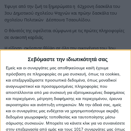
Έφυγε από την ζωή τα ξημερώματα η 62χρονη δασκάλα του
3ου Δημοτικού σχολείου Ψαχνών και πρώην δασκάλα του
σχολείου Πολιτικών Δέσποινα Τσαουλίδου.
Ο θάνατός της οφείλεται σύμφωνα με τις πρώτες πληροφορίες
σε ανακοπή καρδιάς.
Η είδηση σκόρπισε θλίψη σε όλη την οικογένεια του 3ου
Δημοτικού σχολείου Ψαχνών αλλά και σε ολόκληρη την
Σεβόμαστε την ιδιωτικότητά σας
εκπαιδευτική κοινότητα.
Εμείς και οι συνεργάτες μας αποθηκεύουμε και/ή έχουμε
πρόσβαση σε πληροφορίες σε μια συσκευή, όπως τα cookies,
και επεξεργαζόμαστε προσωπικά δεδομένα, όπως μοναδικοί
αναγνωριστικοί και προσαρμοσμένες πληροφορίες που
Share
αποστέλλονται από μια συσκευή για εξατομικευμένες διαφημίσεις
και περιεχόμενο, μέτρηση διαφήμισης και περιεχομένου, έρευνα
ακροατηρίου και ανάπτυξη υπηρεσιών.
Με την άδειά σας, εμείς
Share
Post
Email
Print
και οι συνεργάτες μας ενδέχεται να χρησιμοποιήσουμε ακριβή
δεδομένα γεωγραφικής τοποθεσίας και ταυτοποίησης μέσω
σάρωσης συσκευών. Μπορείτε να κάνετε κλικ για να συναινέσετε
στην επεξεργασία από εμάς και τους 1017 συνεργάτες μας όπως