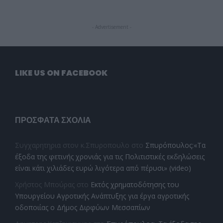
- Advertisement -
LIKE US ON FACEBOOK
ΠΡΌΣΦΑΤΑ ΣΧΌΛΙΑ
Συγχαρητηρια στον κ.Σπυροπουλο
στο
Σπυρόπουλος:«Τα
έξοδα της φετινής χρονιάς για τις Πολιτιστικές εκδηλώσεις
είναι κάτι χιλιάδες ευρώ λιγότερα από πέρυσι» (video)
Χρήστος Μπούρας
στο
Εκτός χρηματοδότησης του
Υπουργείου Αγροτικής Ανάπτυξης για έργα αγροτικής
οδοποιίας ο Δήμος Διρφύων Μεσσαπίων