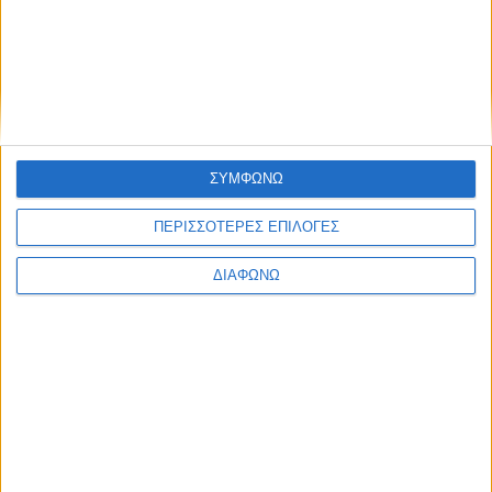
ΑΠΟΘΉΚΕΥΣΕ ΤΟ ΌΝΟΜΆ ΜΟΥ, EMAIL, ΚΑΙ
ΤΟΝ ΙΣΤΌΤΟΠΟ ΜΟΥ ΣΕ ΑΥΤΌΝ ΤΟΝ ΠΛΟΗΓΌ ΓΙΑ
ΤΗΝ ΕΠΌΜΕΝΗ ΦΟΡΆ ΠΟΥ ΘΑ ΣΧΟΛΙΆΣΩ.
ΣΥΜΦΩΝΩ
ΠΕΡΙΣΣΟΤΕΡΕΣ ΕΠΙΛΟΓΕΣ
ΔΙΑΦΩΝΩ