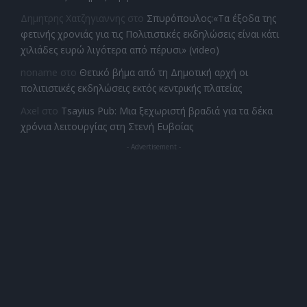
Δημητρης Χατζηγιαννης
στο
Σπυρόπουλος:«Τα έξοδα της
φετινής χρονιάς για τις Πολιτιστικές εκδηλώσεις είναι κάτι
χιλιάδες ευρώ λιγότερα από πέρυσι» (video)
noname
στο
Θετικό βήμα από τη Δημοτική αρχή οι
πολιτιστικές εκδηλώσεις εκτός κεντρικής πλατείας
Axel
στο
Tsayius Pub: Μια ξεχωριστή βραδιά για τα δέκα
χρόνια λειτουργίας στη Στενή Ευβοίας
- Advertisement -