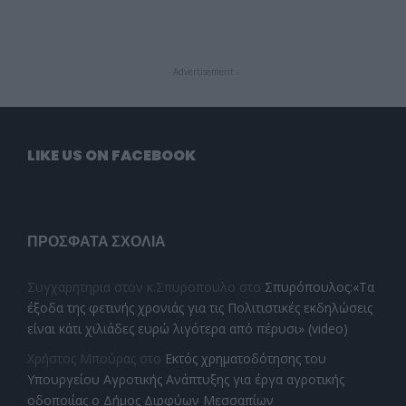
- Advertisement -
LIKE US ON FACEBOOK
ΠΡΌΣΦΑΤΑ ΣΧΌΛΙΑ
Συγχαρητηρια στον κ.Σπυροπουλο
στο
Σπυρόπουλος:«Τα
έξοδα της φετινής χρονιάς για τις Πολιτιστικές εκδηλώσεις
είναι κάτι χιλιάδες ευρώ λιγότερα από πέρυσι» (video)
Χρήστος Μπούρας
στο
Εκτός χρηματοδότησης του
Υπουργείου Αγροτικής Ανάπτυξης για έργα αγροτικής
οδοποιίας ο Δήμος Διρφύων Μεσσαπίων