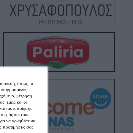
 συσκευή, όπως τα
προσαρμοσμένες
ιεχόμενο, μέτρηση
ς, εμείς και οι
και ταυτοποίησης
ό εμάς και τους
ια να αρνηθείτε να
ς προτιμήσεις σας