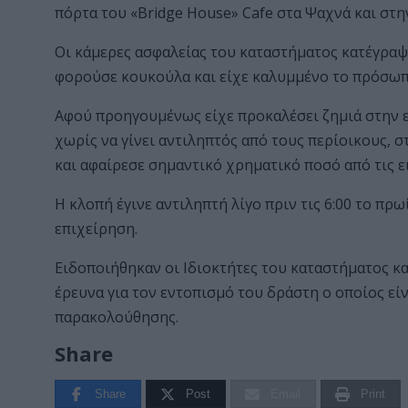
πόρτα του «Bridge House» Cafe στα Ψαχνά και στη
Οι κάμερες ασφαλείας του καταστήματος κατέγραψα
φορούσε κουκούλα και είχε καλυμμένο το πρόσωπ
Αφού προηγουμένως είχε προκαλέσει ζημιά στην ε
χωρίς να γίνει αντιληπτός από τους περίοικους, 
και αφαίρεσε σημαντικό χρηματικό ποσό από τις ει
Η κλοπή έγινε αντιληπτή λίγο πριν τις 6:00 το πρ
επιχείρηση.
Ειδοποιήθηκαν οι Ιδιοκτήτες του καταστήματος κα
έρευνα για τον εντοπισμό του δράστη ο οποίος εί
παρακολούθησης.
Share
Share
Post
Email
Print