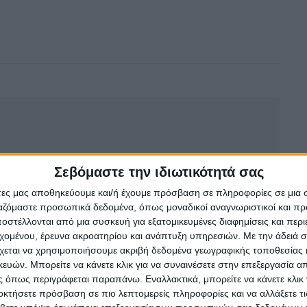
αι Ιδιοκτήτης και Νόμιμος Εκπρόσωπος της
Σεβόμαστε την ιδιωτικότητά σας
 μέλος της Ένωσης Δημοσιογράφων Περιοδικού και
άτες μας αποθηκεύουμε και/ή έχουμε πρόσβαση σε πληροφορίες σε μια
ας-Θράκης με Αριθμό Μητρώου 0533.
ργαζόμαστε προσωπικά δεδομένα, όπως μοναδικοί αναγνωριστικοί και 
στέλλονται από μια συσκευή για εξατομικευμένες διαφημίσεις και περ
εχομένου, έρευνα ακροατηρίου και ανάπτυξη υπηρεσιών.
Με την άδειά σα
χεται να χρησιμοποιήσουμε ακριβή δεδομένα γεωγραφικής τοποθεσίας 
ών. Μπορείτε να κάνετε κλικ για να συναινέσετε στην επεξεργασία απ
 όπως περιγράφεται παραπάνω. Εναλλακτικά, μπορείτε να κάνετε κλικ γ
οκτήσετε πρόσβαση σε πιο λεπτομερείς πληροφορίες και να αλλάξετε τι