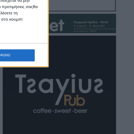
νδέχεται να μην
Οι προτιμήσεις σαςθα
λέσετε τη
κ στο κουμπί
ΜΦΩΝΩ