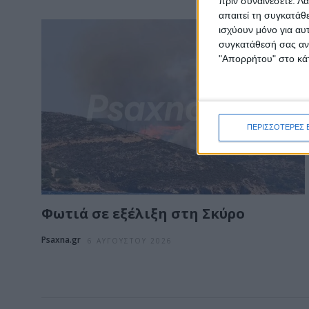
πριν συναινέσετε.
Λά
απαιτεί τη συγκατάθ
ισχύουν μόνο για αυ
συγκατάθεσή σας ανά
"Απορρήτου" στο κάτ
ΠΕΡΙΣΣΟΤΕΡΕΣ 
Φωτιά σε εξέλιξη στη Σκύρο
Psaxna.gr
6 ΑΥΓΟΎΣΤΟΥ 2026