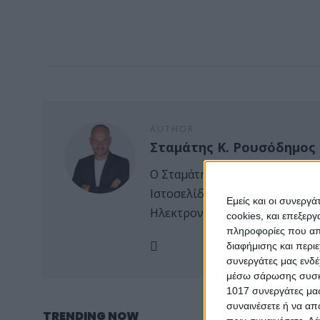
AUTHOR
Σταμάτης Κ. Ρουσόδημος
Ο Σταμάτης Κ. Ρουσόδημος είν
Ιστοσελίδας Psaxna.gr. Είναι
Εμείς και οι συνεργ
Ηλεκτρονικού τύπου Μακεδονί
cookies, και επεξε
πληροφορίες που απο
διαφήμισης και περι
συνεργάτες μας ενδέ
μέσω σάρωσης συσκευ
1017 συνεργάτες μας
συναινέσετε ή να απ
TRENDING NOW