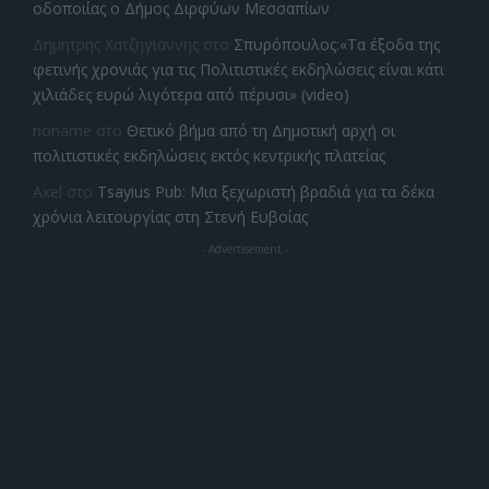
οδοποιίας ο Δήμος Διρφύων Μεσσαπίων
Δημητρης Χατζηγιαννης
στο
Σπυρόπουλος:«Τα έξοδα της
φετινής χρονιάς για τις Πολιτιστικές εκδηλώσεις είναι κάτι
χιλιάδες ευρώ λιγότερα από πέρυσι» (video)
noname
στο
Θετικό βήμα από τη Δημοτική αρχή οι
πολιτιστικές εκδηλώσεις εκτός κεντρικής πλατείας
Axel
στο
Tsayius Pub: Μια ξεχωριστή βραδιά για τα δέκα
χρόνια λειτουργίας στη Στενή Ευβοίας
- Advertisement -