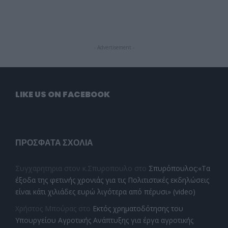
- Advertisement -
LIKE US ON FACEBOOK
ΠΡΌΣΦΑΤΑ ΣΧΌΛΙΑ
Συγχαρητηρια στον κ.Σπυροπουλο
στο
Σπυρόπουλος:«Τα
έξοδα της φετινής χρονιάς για τις Πολιτιστικές εκδηλώσεις
είναι κάτι χιλιάδες ευρώ λιγότερα από πέρυσι» (video)
Χρήστος Μπούρας
στο
Εκτός χρηματοδότησης του
Υπουργείου Αγροτικής Ανάπτυξης για έργα αγροτικής