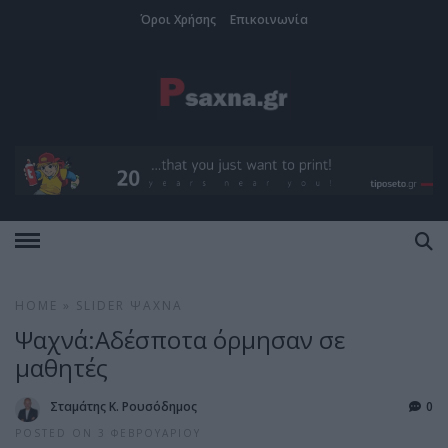
Όροι Χρήσης
Επικοινωνία
HOME
»
SLIDER
ΨΑΧΝΆ
Ψαχνά:Αδέσποτα όρμησαν σε
μαθητές
Σταμάτης Κ. Ρουσόδημος
0
POSTED ON 3 ΦΕΒΡΟΥΑΡΊΟΥ