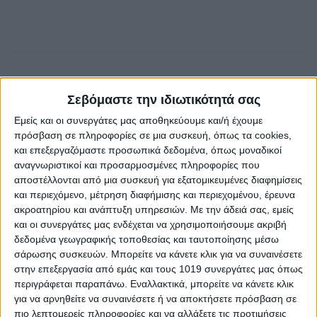
Σεβόμαστε την ιδιωτικότητά σας
Εμείς και οι συνεργάτες μας αποθηκεύουμε και/ή έχουμε
πρόσβαση σε πληροφορίες σε μια συσκευή, όπως τα cookies,
και επεξεργαζόμαστε προσωπικά δεδομένα, όπως μοναδικοί
αναγνωριστικοί και προσαρμοσμένες πληροφορίες που
αποστέλλονται από μια συσκευή για εξατομικευμένες διαφημίσεις
και περιεχόμενο, μέτρηση διαφήμισης και περιεχομένου, έρευνα
AUTHOR
ακροατηρίου και ανάπτυξη υπηρεσιών.
Με την άδειά σας, εμείς
Σταμάτης Κ. Ρουσόδημος
και οι συνεργάτες μας ενδέχεται να χρησιμοποιήσουμε ακριβή
δεδομένα γεωγραφικής τοποθεσίας και ταυτοποίησης μέσω
Ο Σταμάτης Κ. Ρουσόδημος είναι Ιδιοκτήτης και
σάρωσης συσκευών. Μπορείτε να κάνετε κλικ για να συναινέσετε
Νόμιμος Εκπρόσωπος της Ιστοσελίδας Psaxna.gr. Είναι
στην επεξεργασία από εμάς και τους 1019 συνεργάτες μας όπως
μέλος της Ένωσης Δημοσιογράφων Περιοδικού και
περιγράφεται παραπάνω. Εναλλακτικά, μπορείτε να κάνετε κλικ
Ηλεκτρονικού τύπου Μακεδονίας-Θράκης με Αριθμό
για να αρνηθείτε να συναινέσετε ή να αποκτήσετε πρόσβαση σε
Μητρώου 0533.
πιο λεπτομερείς πληροφορίες και να αλλάξετε τις προτιμήσεις