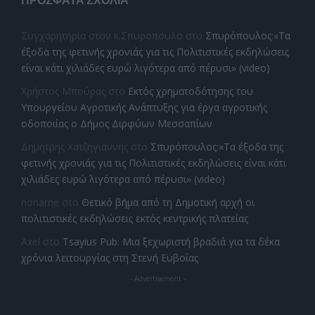
ΠΡΌΣΦΑΤΑ ΣΧΌΛΙΑ
Συγχαρητηρια στον κ.Σπυροπουλο
στο
Σπυρόπουλος:«Τα
έξοδα της φετινής χρονιάς για τις Πολιτιστικές εκδηλώσεις
είναι κάτι χιλιάδες ευρώ λιγότερα από πέρυσι» (video)
Χρήστος Μπούρας
στο
Εκτός χρηματοδότησης του
Υπουργείου Αγροτικής Ανάπτυξης για έργα αγροτικής
οδοποιίας ο Δήμος Διρφύων Μεσσαπίων
Δημητρης Χατζηγιαννης
στο
Σπυρόπουλος:«Τα έξοδα της
φετινής χρονιάς για τις Πολιτιστικές εκδηλώσεις είναι κάτι
χιλιάδες ευρώ λιγότερα από πέρυσι» (video)
noname
στο
Θετικό βήμα από τη Δημοτική αρχή οι
πολιτιστικές εκδηλώσεις εκτός κεντρικής πλατείας
Axel
στο
Tsayius Pub: Μια ξεχωριστή βραδιά για τα δέκα
χρόνια λειτουργίας στη Στενή Ευβοίας
- Advertisement -