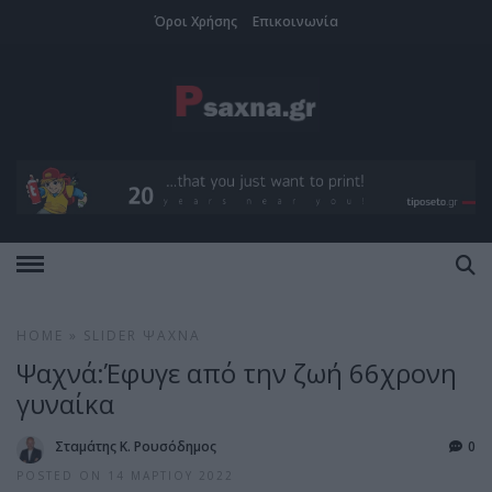
Όροι Χρήσης
Επικοινωνία
HOME
»
SLIDER
ΨΑΧΝΆ
Ψαχνά:Έφυγε από την ζωή 66χρονη
γυναίκα
Σταμάτης Κ. Ρουσόδημος
0
POSTED ON 14 ΜΑΡΤΊΟΥ 2022