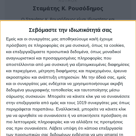
AUTHOR
Σταμάτης Κ. Ρουσόδημος
Ο Σταμάτης Κ. Ρουσόδημος είναι Ιδιοκτήτης και
Νόμιμος Εκπρόσωπος της Ιστοσελίδας Psaxna.gr. Είναι
Σεβόμαστε την ιδιωτικότητά σας
μέλος της Ένωσης Δημοσιογράφων Περιοδικού και
Εμείς και οι συνεργάτες μας αποθηκεύουμε και/ή έχουμε
Ηλεκτρονικού τύπου Μακεδονίας-Θράκης με Αριθμό
πρόσβαση σε πληροφορίες σε μια συσκευή, όπως τα cookies,
Μητρώου 0533.
και επεξεργαζόμαστε προσωπικά δεδομένα, όπως μοναδικοί
αναγνωριστικοί και προσαρμοσμένες πληροφορίες που
αποστέλλονται από μια συσκευή για εξατομικευμένες διαφημίσεις
και περιεχόμενο, μέτρηση διαφήμισης και περιεχομένου, έρευνα
ακροατηρίου και ανάπτυξη υπηρεσιών.
Με την άδειά σας, εμείς
και οι συνεργάτες μας ενδέχεται να χρησιμοποιήσουμε ακριβή
TRENDING NOW
δεδομένα γεωγραφικής τοποθεσίας και ταυτοποίησης μέσω
σάρωσης συσκευών. Μπορείτε να κάνετε κλικ για να συναινέσετε
στην επεξεργασία από εμάς και τους 1019 συνεργάτες μας όπως
περιγράφεται παραπάνω. Εναλλακτικά, μπορείτε να κάνετε κλικ
για να αρνηθείτε να συναινέσετε ή να αποκτήσετε πρόσβαση σε
πιο λεπτομερείς πληροφορίες και να αλλάξετε τις προτιμήσεις
σας πριν συναινέσετε.
Λάβετε υπόψη ότι κάποια επεξεργασία
των προσωπικών σας δεδομένων ενδέχεται να μην απαιτεί τη