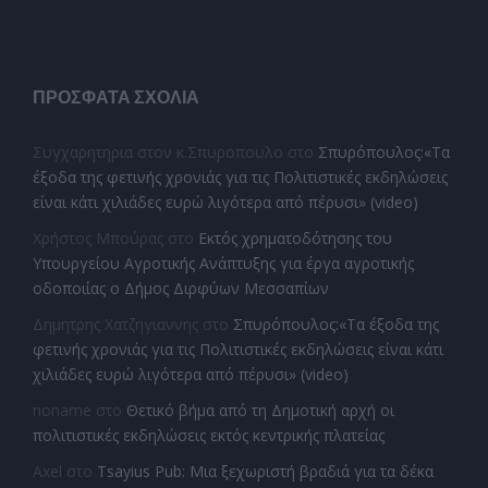
ΠΡΌΣΦΑΤΑ ΣΧΌΛΙΑ
Συγχαρητηρια στον κ.Σπυροπουλο
στο
Σπυρόπουλος:«Τα
έξοδα της φετινής χρονιάς για τις Πολιτιστικές εκδηλώσεις
είναι κάτι χιλιάδες ευρώ λιγότερα από πέρυσι» (video)
Χρήστος Μπούρας
στο
Εκτός χρηματοδότησης του
Υπουργείου Αγροτικής Ανάπτυξης για έργα αγροτικής
οδοποιίας ο Δήμος Διρφύων Μεσσαπίων
Δημητρης Χατζηγιαννης
στο
Σπυρόπουλος:«Τα έξοδα της
φετινής χρονιάς για τις Πολιτιστικές εκδηλώσεις είναι κάτι
χιλιάδες ευρώ λιγότερα από πέρυσι» (video)
noname
στο
Θετικό βήμα από τη Δημοτική αρχή οι
πολιτιστικές εκδηλώσεις εκτός κεντρικής πλατείας
Axel
στο
Tsayius Pub: Μια ξεχωριστή βραδιά για τα δέκα