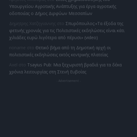
Υπουργείου Αγροτικής Ανάπτυξης για έργα αγροτικής
οδοποιίας ο Δήμος Διρφύων Μεσσαπίων
Δημητρης Χατζηγιαννης
στο
Σπυρόπουλος:«Τα έξοδα της
φετινής χρονιάς για τις Πολιτιστικές εκδηλώσεις είναι κάτι
χιλιάδες ευρώ λιγότερα από πέρυσι» (video)
noname
στο
Θετικό βήμα από τη Δημοτική αρχή οι
πολιτιστικές εκδηλώσεις εκτός κεντρικής πλατείας
Axel
στο
Tsayius Pub: Μια ξεχωριστή βραδιά για τα δέκα
χρόνια λειτουργίας στη Στενή Ευβοίας
- Advertisement -