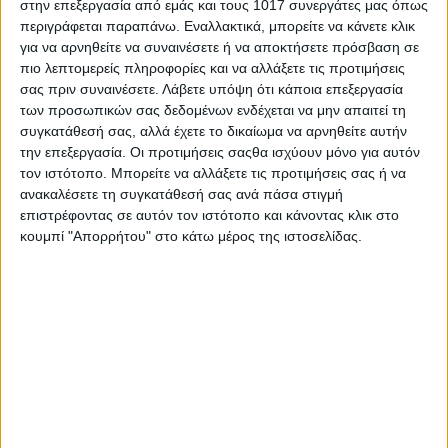
στην επεξεργασία από εμάς και τους 1017 συνεργάτες μας όπως
περιγράφεται παραπάνω. Εναλλακτικά, μπορείτε να κάνετε κλικ
για να αρνηθείτε να συναινέσετε ή να αποκτήσετε πρόσβαση σε
πιο λεπτομερείς πληροφορίες και να αλλάξετε τις προτιμήσεις
σας πριν συναινέσετε.
Λάβετε υπόψη ότι κάποια επεξεργασία
των προσωπικών σας δεδομένων ενδέχεται να μην απαιτεί τη
συγκατάθεσή σας, αλλά έχετε το δικαίωμα να αρνηθείτε αυτήν
την επεξεργασία. Οι προτιμήσεις σαςθα ισχύουν μόνο για αυτόν
τον ιστότοπο. Μπορείτε να αλλάξετε τις προτιμήσεις σας ή να
ανακαλέσετε τη συγκατάθεσή σας ανά πάσα στιγμή
επιστρέφοντας σε αυτόν τον ιστότοπο και κάνοντας κλικ στο
κουμπί "Απορρήτου" στο κάτω μέρος της ιστοσελίδας.
AUTHOR
Σταμάτης Κ. Ρουσόδημος
Ο Σταμάτης Κ. Ρουσόδημος είναι Ιδιοκτήτης και
Νόμιμος Εκπρόσωπος της Ιστοσελίδας Psaxna.gr. Είναι
μέλος της Ένωσης Δημοσιογράφων Περιοδικού και
Ηλεκτρονικού τύπου Μακεδονίας-Θράκης με Αριθμό