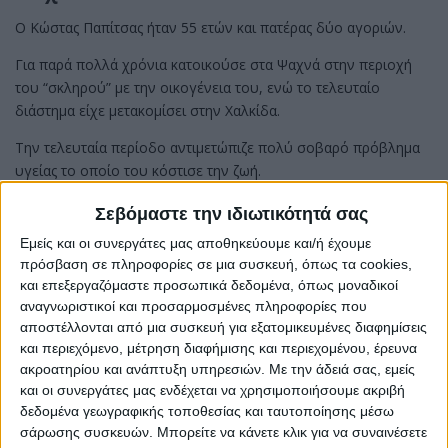
Ο Κώστας Παπίτσας ήταν 55 ετών και πατέρας δύο αγοριών.
Για παρά πολλά χρόνια κατοικούσε στα Ψαχνά στην περιοχή
του “σκληρού” με την οικογένεια του, ενώ το τελευταίο
διάστημα είχε μετακομίσει στην Χαλκίδα.
Την τελευταία περίοδο αντιμετώπιζε πολύ σοβαρό πρόβλημα
υγείας το οποίο του κόστισε την ζωή.
Σεβόμαστε την ιδιωτικότητά σας
Η κηδεία του θα πραγματοποιηθεί την ερχόμενη Παρασκευή 11
Εμείς και οι συνεργάτες μας αποθηκεύουμε και/ή έχουμε
πρόσβαση σε πληροφορίες σε μια συσκευή, όπως τα cookies,
του μηνός στην Νέα Λαμψακο στον Ιερό Ναό του Αγίου
και επεξεργαζόμαστε προσωπικά δεδομένα, όπως μοναδικοί
Τρύφωνα στις 10:30 το πρωί.
αναγνωριστικοί και προσαρμοσμένες πληροφορίες που
αποστέλλονται από μια συσκευή για εξατομικευμένες διαφημίσεις
και περιεχόμενο, μέτρηση διαφήμισης και περιεχομένου, έρευνα
ακροατηρίου και ανάπτυξη υπηρεσιών.
Με την άδειά σας, εμείς
και οι συνεργάτες μας ενδέχεται να χρησιμοποιήσουμε ακριβή
Share
δεδομένα γεωγραφικής τοποθεσίας και ταυτοποίησης μέσω
σάρωσης συσκευών. Μπορείτε να κάνετε κλικ για να συναινέσετε
Share
Post
Email
Print