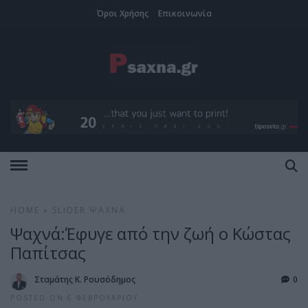
Όροι Χρήσης
Επικοινωνία
HOME
»
SLIDER
ΨΑΧΝΆ
Ψαχνά:Έφυγε από την ζωή ο Κώστας
Παπίτσας
Σταμάτης Κ. Ρουσόδημος
0
POSTED ON 6 ΦΕΒΡΟΥΑΡΊΟΥ