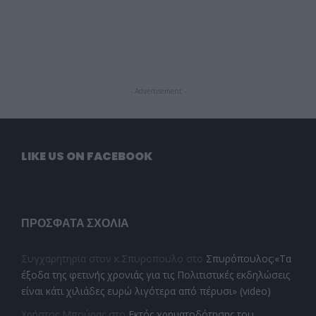
- Advertisement -
LIKE US ON FACEBOOK
ΠΡΌΣΦΑΤΑ ΣΧΌΛΙΑ
Συγχαρητηρια στον κ.Σπυροπουλο
στο
Σπυρόπουλος:«Τα
έξοδα της φετινής χρονιάς για τις Πολιτιστικές εκδηλώσεις
είναι κάτι χιλιάδες ευρώ λιγότερα από πέρυσι» (video)
Χρήστος Μπούρας
στο
Εκτός χρηματοδότησης του