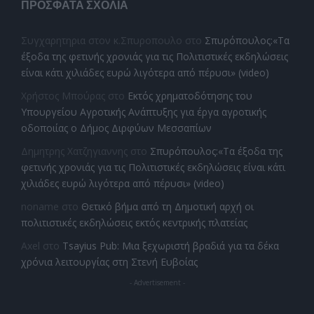
ΠΡΌΣΦΑΤΑ ΣΧΌΛΙΑ
Συγχαρητηρια στον κ.Σπυροπουλο
στο
Σπυρόπουλος:«Τα
έξοδα της φετινής χρονιάς για τις Πολιτιστικές εκδηλώσεις
είναι κάτι χιλιάδες ευρώ λιγότερα από πέρυσι» (video)
Χρήστος Μπούρας
στο
Εκτός χρηματοδότησης του
Υπουργείου Αγροτικής Ανάπτυξης για έργα αγροτικής
οδοποιίας ο Δήμος Διρφύων Μεσσαπίων
Δημητρης Χατζηγιαννης
στο
Σπυρόπουλος:«Τα έξοδα της
φετινής χρονιάς για τις Πολιτιστικές εκδηλώσεις είναι κάτι
χιλιάδες ευρώ λιγότερα από πέρυσι» (video)
noname
στο
Θετικό βήμα από τη Δημοτική αρχή οι
πολιτιστικές εκδηλώσεις εκτός κεντρικής πλατείας
Axel
στο
Tsayius Pub: Μια ξεχωριστή βραδιά για τα δέκα
χρόνια λειτουργίας στη Στενή Ευβοίας
- Advertisement -