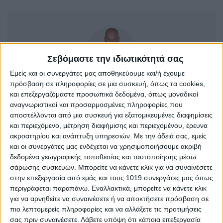
Σεβόμαστε την ιδιωτικότητά σας
Εμείς και οι συνεργάτες μας αποθηκεύουμε και/ή έχουμε
πρόσβαση σε πληροφορίες σε μια συσκευή, όπως τα cookies,
AUTHOR
και επεξεργαζόμαστε προσωπικά δεδομένα, όπως μοναδικοί
Σταμάτης Κ. Ρουσόδημος
αναγνωριστικοί και προσαρμοσμένες πληροφορίες που
αποστέλλονται από μια συσκευή για εξατομικευμένες διαφημίσεις
Ο Σταμάτης Κ. Ρουσόδημος είναι Ιδιοκτήτης και
και περιεχόμενο, μέτρηση διαφήμισης και περιεχομένου, έρευνα
Νόμιμος Εκπρόσωπος της Ιστοσελίδας Psaxna.gr. Είναι
ακροατηρίου και ανάπτυξη υπηρεσιών.
Με την άδειά σας, εμείς
μέλος της Ένωσης Δημοσιογράφων Περιοδικού και
και οι συνεργάτες μας ενδέχεται να χρησιμοποιήσουμε ακριβή
Ηλεκτρονικού τύπου Μακεδονίας-Θράκης με Αριθμό
δεδομένα γεωγραφικής τοποθεσίας και ταυτοποίησης μέσω
Μητρώου 0533.
σάρωσης συσκευών. Μπορείτε να κάνετε κλικ για να συναινέσετε
στην επεξεργασία από εμάς και τους 1019 συνεργάτες μας όπως
περιγράφεται παραπάνω. Εναλλακτικά, μπορείτε να κάνετε κλικ
για να αρνηθείτε να συναινέσετε ή να αποκτήσετε πρόσβαση σε
πιο λεπτομερείς πληροφορίες και να αλλάξετε τις προτιμήσεις
σας πριν συναινέσετε.
Λάβετε υπόψη ότι κάποια επεξεργασία