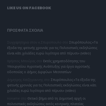
LIKE US ON FACEBOOK
ΠΡΌΣΦΑΤΑ ΣΧΌΛΙΑ
Συγχαρητηρια στον κ.Σπυροπουλο
στο
Σπυρόπουλος:«Τα
έξοδα της φετινής χρονιάς για τις Πολιτιστικές εκδηλώσεις
είναι κάτι χιλιάδες ευρώ λιγότερα από πέρυσι» (video)
Χρήστος Μπούρας
στο
Εκτός χρηματοδότησης του
Υπουργείου Αγροτικής Ανάπτυξης για έργα αγροτικής
οδοποιίας ο Δήμος Διρφύων Μεσσαπίων
Δημητρης Χατζηγιαννης
στο
Σπυρόπουλος:«Τα έξοδα της
φετινής χρονιάς για τις Πολιτιστικές εκδηλώσεις είναι κάτι
χιλιάδες ευρώ λιγότερα από πέρυσι» (video)
noname
στο
Θετικό βήμα από τη Δημοτική αρχή οι
πολιτιστικές εκδηλώσεις εκτός κεντρικής πλατείας