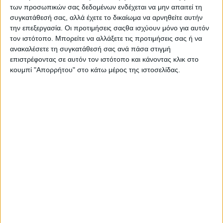
των προσωπικών σας δεδομένων ενδέχεται να μην απαιτεί τη
TRENDING NOW
συγκατάθεσή σας, αλλά έχετε το δικαίωμα να αρνηθείτε αυτήν
την επεξεργασία. Οι προτιμήσεις σαςθα ισχύουν μόνο για αυτόν
τον ιστότοπο. Μπορείτε να αλλάξετε τις προτιμήσεις σας ή να
ανακαλέσετε τη συγκατάθεσή σας ανά πάσα στιγμή
επιστρέφοντας σε αυτόν τον ιστότοπο και κάνοντας κλικ στο
κουμπί "Απορρήτου" στο κάτω μέρος της ιστοσελίδας.
Θύμα απάτης 46χρονη από το Μύτικα:Της
απέσπασε 2.480 ευρώ για αγορά τρακτέρ μέσω
διαδικτυακής πλατφόρμας
Σταμάτης Κ. Ρουσόδημος
7 ΑΥΓΟΎΣΤΟΥ 2026