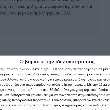
 μέλος της Ένωσης Δημοσιογράφων Περιοδικού και
ας-Θράκης με Αριθμό Μητρώου 0533.
Σεβόμαστε την ιδιωτικότητά σας
άτες μας αποθηκεύουμε και/ή έχουμε πρόσβαση σε πληροφορίες σε μια
ργαζόμαστε προσωπικά δεδομένα, όπως μοναδικοί αναγνωριστικοί και 
στέλλονται από μια συσκευή για εξατομικευμένες διαφημίσεις και περ
εχομένου, έρευνα ακροατηρίου και ανάπτυξη υπηρεσιών.
Με την άδειά σα
χεται να χρησιμοποιήσουμε ακριβή δεδομένα γεωγραφικής τοποθεσίας 
ών. Μπορείτε να κάνετε κλικ για να συναινέσετε στην επεξεργασία απ
 όπως περιγράφεται παραπάνω. Εναλλακτικά, μπορείτε να κάνετε κλικ γ
οκτήσετε πρόσβαση σε πιο λεπτομερείς πληροφορίες και να αλλάξετε τι