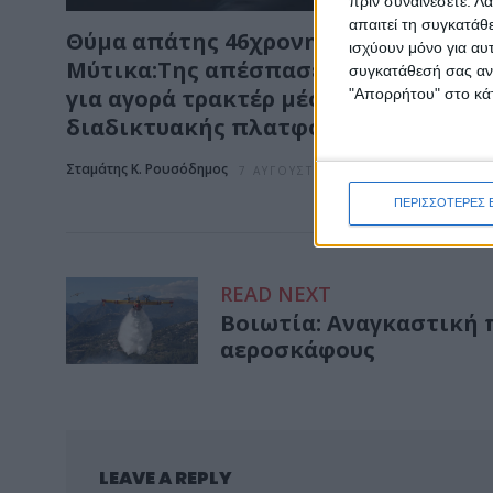
πριν συναινέσετε.
Λά
απαιτεί τη συγκατάθ
Θύμα απάτης 46χρονη από το
ισχύουν μόνο για αυ
Μύτικα:Της απέσπασε 2.480 ευρώ
συγκατάθεσή σας ανά
για αγορά τρακτέρ μέσω
"Απορρήτου" στο κάτ
διαδικτυακής πλατφόρμας
Σταμάτης Κ. Ρουσόδημος
7 ΑΥΓΟΎΣΤΟΥ 2026
ΠΕΡΙΣΣΟΤΕΡΕΣ 
READ NEXT
Βοιωτία: Αναγκαστική
αεροσκάφους
LEAVE A REPLY