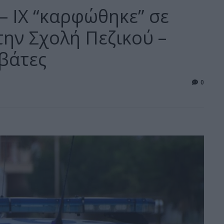
– ΙΧ “καρφώθηκε” σε
την Σχολή Πεζικού –
ιβάτες
0
4