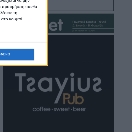
νδέχεται να μην
Οι προτιμήσεις σαςθα
λέσετε τη
κ στο κουμπί
ΜΦΩΝΩ