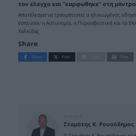
τον έλεγχο και “καρφώθηκε” στη μάντρα
Αποτέλεσμα να τραυματιστεί ο ηλικιωμένος οδηγό
έσπευσαν η Αστυνομία, η Πυροσβεστική και το Ε
Χαλκίδας
Share
Share
Post
Email
Print
AUTHOR
Σταμάτης Κ. Ρουσόδημος
Ο Σταμάτης Κ. Ρουσόδημος είν