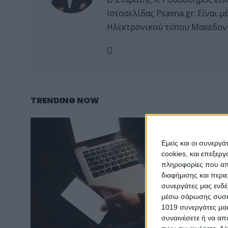
Ιστοσελίδας Psaxna.gr. Είναι
Ηλεκτρονικού τύπου Μακεδονί
TRENDING NOW
Εμείς και οι συνεργ
cookies, και επεξε
πληροφορίες που απο
διαφήμισης και περι
συνεργάτες μας ενδέ
μέσω σάρωσης συσκευ
1019 συνεργάτες μας
συναινέσετε ή να απ