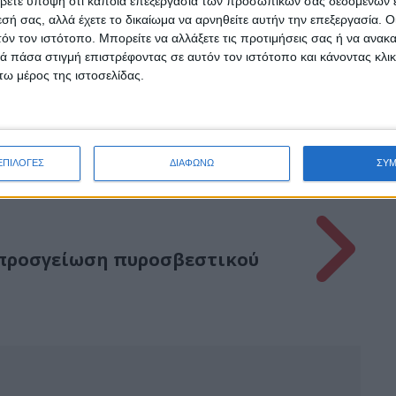
βετε υπόψη ότι κάποια επεξεργασία των προσωπικών σας δεδομένων ε
εσή σας, αλλά έχετε το δικαίωμα να αρνηθείτε αυτήν την επεξεργασία. 
Αλυκές:76χρονος ανασύρθηκε χωρίς
τόν τον ιστότοπο. Μπορείτε να αλλάξετε τις προτιμήσεις σας ή να ανακα
 πάσα στιγμή επιστρέφοντας σε αυτόν τον ιστότοπο και κάνοντας κλι
τις αισθήσεις του από τη θάλασσα
ω μέρος της ιστοσελίδας.
Σταμάτης Κ. Ρουσόδημος
7 ΑΥΓΟΎΣΤΟΥ 2026
ΕΠΙΛΟΓΕΣ
ΔΙΑΦΩΝΩ
ΣΥ
 προσγείωση πυροσβεστικού