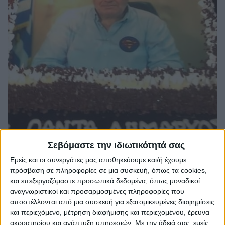
Σεβόμαστε την ιδιωτικότητά σας
Εμείς και οι συνεργάτες μας αποθηκεύουμε και/ή έχουμε
Η φωτογραφία όπως ήταν αναμενόμενο έγινε σύντομα viral,
πρόσβαση σε πληροφορίες σε μια συσκευή, όπως τα cookies,
αφού ο Δήμαρχος λίγη ώρα αργότερα πόζαρε με την
και επεξεργαζόμαστε προσωπικά δεδομένα, όπως μοναδικοί
εντυπωσιακή τούρτα στα χέρια και ευχαρίστησε όλους όσους
αναγνωριστικοί και προσαρμοσμένες πληροφορίες που
του ευχήθηκαν για τα γενέθλια του….
αποστέλλονται από μια συσκευή για εξατομικευμένες διαφημίσεις
και περιεχόμενο, μέτρηση διαφήμισης και περιεχομένου, έρευνα
ακροατηρίου και ανάπτυξη υπηρεσιών.
Με την άδειά σας, εμείς