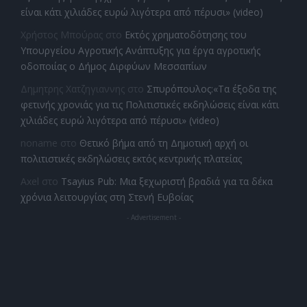
είναι κάτι χιλιάδες ευρώ λιγότερα από πέρυσι» (video)
Χρήστος Μπούρας
στο
Εκτός χρηματοδότησης του
Υπουργείου Αγροτικής Ανάπτυξης για έργα αγροτικής
οδοποιίας ο Δήμος Διρφύων Μεσσαπίων
Δημητρης Χατζηγιαννης
στο
Σπυρόπουλος:«Τα έξοδα της
φετινής χρονιάς για τις Πολιτιστικές εκδηλώσεις είναι κάτι
χιλιάδες ευρώ λιγότερα από πέρυσι» (video)
noname
στο
Θετικό βήμα από τη Δημοτική αρχή οι
πολιτιστικές εκδηλώσεις εκτός κεντρικής πλατείας
Axel
στο
Tsayius Pub: Μια ξεχωριστή βραδιά για τα δέκα
χρόνια λειτουργίας στη Στενή Ευβοίας
- Advertisement -