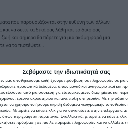
ματα που παρουσιάζονται στην ευθύνη των άλλων.
και να δείτε τα δικά σας λάθη και το δικό σας
 ζωή και σήμερα θα πάρετε για μια ακόμη φορά μια
τε να το πιστέψετε…
ας σήμερα στον επαγγελματικό σας χώρο, γιατί είναι
Σεβόμαστε την ιδιωτικότητά σας
πό το πουθενά προβλήματα με τους συνεργάτες.
άτες μας αποθηκεύουμε και/ή έχουμε πρόσβαση σε πληροφορίες σε μια
 την υγεία σας. Παρόλα αυτά εάν αντιμετωπίζετε
ργαζόμαστε προσωπικά δεδομένα, όπως μοναδικοί αναγνωριστικοί και 
φτείτε τον γιατρό σας για κάθε ενδεχόμενο.
στέλλονται από μια συσκευή για εξατομικευμένες διαφημίσεις και περ
εχομένου, έρευνα ακροατηρίου και ανάπτυξη υπηρεσιών.
Με την άδειά σα
χεται να χρησιμοποιήσουμε ακριβή δεδομένα γεωγραφικής τοποθεσίας 
ών. Μπορείτε να κάνετε κλικ για να συναινέσετε στην επεξεργασία απ
 όπως περιγράφεται παραπάνω. Εναλλακτικά, μπορείτε να κάνετε κλικ γ
άλο βάρος φαίνεται να φεύγει από πάνω σας. Τα
οκτήσετε πρόσβαση σε πιο λεπτομερείς πληροφορίες και να αλλάξετε τι
όνου τα πράγματα θα πηγαίνουν όλο και καλύτερα.