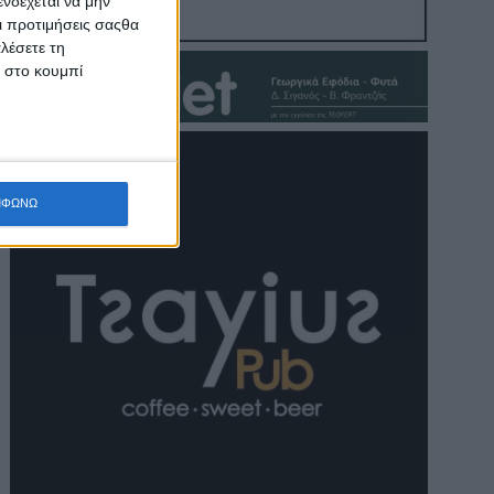
νδέχεται να μην
Οι προτιμήσεις σαςθα
λέσετε τη
κ στο κουμπί
ΜΦΩΝΩ