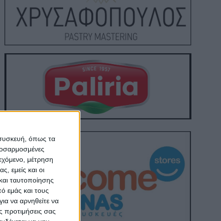
 συσκευή, όπως τα
προσαρμοσμένες
ιεχόμενο, μέτρηση
ς, εμείς και οι
και ταυτοποίησης
ό εμάς και τους
ια να αρνηθείτε να
ς προτιμήσεις σας