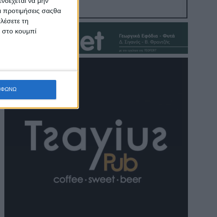
νδέχεται να μην
Οι προτιμήσεις σαςθα
λέσετε τη
κ στο κουμπί
ΜΦΩΝΩ