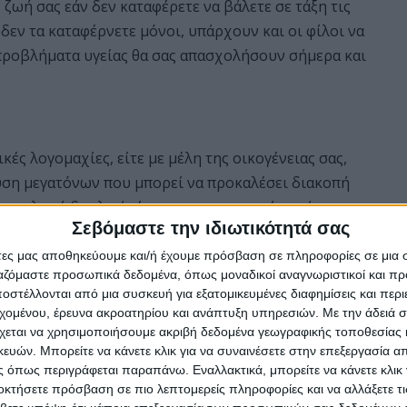
ζωή σας εάν δεν καταφέρετε να βάλετε σε τάξη τις
ν δεν τα καταφέρνετε μόνοι, υπάρχουν και οι φίλοι να
προβλήματα υγείας θα σας απασχολήσουν σήμερα και
κές λογομαχίες, είτε με μέλη της οικογένειας σας,
ουση μεγατόνων που μπορεί να προκαλέσει διακοπή
 η σκληρή δουλειά είναι μεν σημαντικοί παράγοντες,
Σεβόμαστε την ιδιωτικότητά σας
την καριέρα σας. Βάλτε στόχους και ακολουθήστε
άτες μας αποθηκεύουμε και/ή έχουμε πρόσβαση σε πληροφορίες σε μια
ργαζόμαστε προσωπικά δεδομένα, όπως μοναδικοί αναγνωριστικοί και 
στέλλονται από μια συσκευή για εξατομικευμένες διαφημίσεις και περ
εχομένου, έρευνα ακροατηρίου και ανάπτυξη υπηρεσιών.
Με την άδειά σα
χεται να χρησιμοποιήσουμε ακριβή δεδομένα γεωγραφικής τοποθεσίας 
ίξει το μυαλό σας σε νέες δυνατότητες.
ών. Μπορείτε να κάνετε κλικ για να συναινέσετε στην επεξεργασία απ
ς και τυχαίες συναντήσεις ή γνωριμίες με άτομα
 όπως περιγράφεται παραπάνω. Εναλλακτικά, μπορείτε να κάνετε κλικ γ
ον σας για τις καινούργιες τεχνολογίες και κάποιοι
οκτήσετε πρόσβαση σε πιο λεπτομερείς πληροφορίες και να αλλάξετε τι