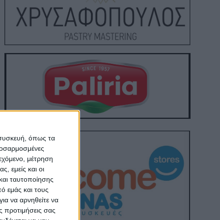
 συσκευή, όπως τα
προσαρμοσμένες
ιεχόμενο, μέτρηση
ς, εμείς και οι
και ταυτοποίησης
ό εμάς και τους
ια να αρνηθείτε να
ς προτιμήσεις σας