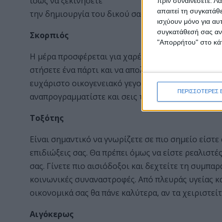
ίσως να ξεκινήσετε
πριν συναινέσετε.
Λά
απαιτεί τη συγκατάθ
την δημιουργία του δικού σας ιστότοπου.
ισχύουν μόνο για αυ
συγκατάθεσή σας ανά
Σκορπιός
"Απορρήτου" στο κάτ
Η μέρα προσφέρεται για χαρές και γλέντια! Είναι μ
στήσετε ένα πάρτι και να απολαύσετε την χαλαρή 
ευχάριστο οικογενειακό γεγονός θα σας δώσει χαρ
ΠΕΡΙΣΣΟΤΕΡΕΣ 
αναπρογραμματίστε και σεις τις δράσεις, ώστε να 
Τοξότης
Είναι σημαντικό να γνωρίζετε σε πιο σημείο είστε
επιδιώξεις σας. Θα πρέπει όμως να είστε ρεαλιστές
σας. Γίνετε πιο αισιόδοξοι και δεχτείτε τη συμπ
κοινωνικές συναναστροφές. Από πλευράς υγείας κα
οικονομικά σας θα πάνε καλύτερα, αν τα χειριστεί
Αιγόκερως