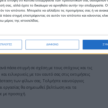
βετε υπόψη ότι κάποια επεξεργασία των προσωπικών σας δεδομένων ε
εσή σας, αλλά έχετε το δικαίωμα να αρνηθείτε αυτήν την επεξεργασία. 
τόν τον ιστότοπο. Μπορείτε να αλλάξετε τις προτιμήσεις σας ή να ανακα
 πάσα στιγμή επιστρέφοντας σε αυτόν τον ιστότοπο και κάνοντας κλι
ω μέρος της ιστοσελίδας.
ια ιδανική μέρα να οργανώσετε μια γιορτή ή να
ατμόσφαιρα αλλά και την προσοχή των άλλων. Ένα
ά! Χαρείτε με την χαρά των άλλων και
ΕΠΙΛΟΓΕΣ
ΔΙΑΦΩΝΩ
ΣΥ
έχετε στο μέλλον τα επιθυμητά αποτελέσματα.
 ανά πάσα στιγμή σε σχέση με τους στόχους και τις
 και ειλικρινείς με τον εαυτό σας στις εκτιμήσεις
αράσταση των φίλων σας. Τολμήστε καινούργιες
ι εργασίας θα σημειωθεί βελτίωση και τα
τε με προσοχή.