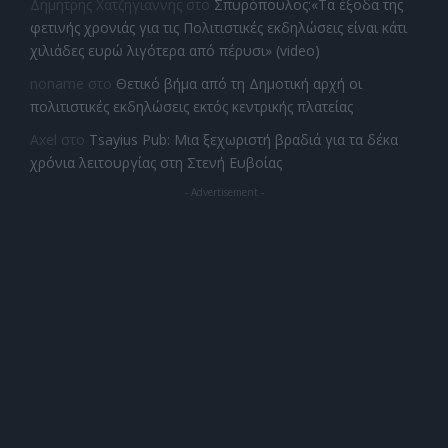
Δημητρης Χατζηγιαννης
στο
Σπυρόπουλος:«Τα έξοδα της
φετινής χρονιάς για τις Πολιτιστικές εκδηλώσεις είναι κάτι
χιλιάδες ευρώ λιγότερα από πέρυσι» (video)
noname
στο
Θετικό βήμα από τη Δημοτική αρχή οι
πολιτιστικές εκδηλώσεις εκτός κεντρικής πλατείας
Axel
στο
Tsayius Pub: Μια ξεχωριστή βραδιά για τα δέκα
χρόνια λειτουργίας στη Στενή Ευβοίας
- Advertisement -