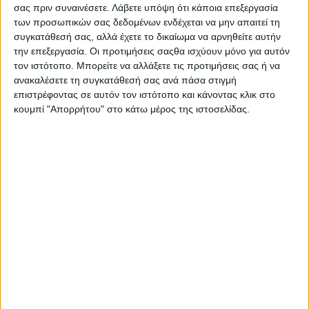
σας πριν συναινέσετε.
Λάβετε υπόψη ότι κάποια επεξεργασία
των προσωπικών σας δεδομένων ενδέχεται να μην απαιτεί τη
συγκατάθεσή σας, αλλά έχετε το δικαίωμα να αρνηθείτε αυτήν
την επεξεργασία. Οι προτιμήσεις σαςθα ισχύουν μόνο για αυτόν
TRENDING NOW
τον ιστότοπο. Μπορείτε να αλλάξετε τις προτιμήσεις σας ή να
ανακαλέσετε τη συγκατάθεσή σας ανά πάσα στιγμή
επιστρέφοντας σε αυτόν τον ιστότοπο και κάνοντας κλικ στο
κουμπί "Απορρήτου" στο κάτω μέρος της ιστοσελίδας.
Ηλεκτρονική απάτη στη Χαλκίδα:Απέσπασαν
22.460 € με απατηλά email από εταιρία