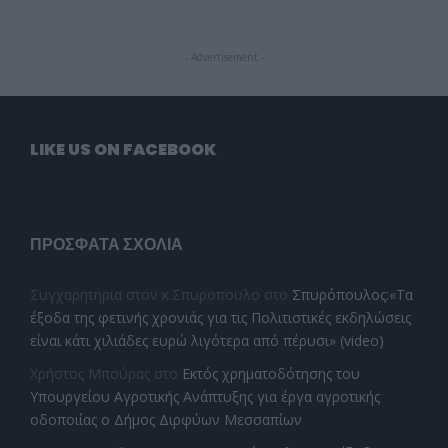
- Advertisement -
LIKE US ON FACEBOOK
ΠΡΌΣΦΑΤΑ ΣΧΌΛΙΑ
Συγχαρητηρια στον κ.Σπυροπουλο
στο
Σπυρόπουλος:«Τα
έξοδα της φετινής χρονιάς για τις Πολιτιστικές εκδηλώσεις
είναι κάτι χιλιάδες ευρώ λιγότερα από πέρυσι» (video)
Χρήστος Μπούρας
στο
Εκτός χρηματοδότησης του
Υπουργείου Αγροτικής Ανάπτυξης για έργα αγροτικής
οδοποιίας ο Δήμος Διρφύων Μεσσαπίων