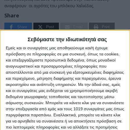
αναφέρουν οι αγρότες του μπλόκου Χαλκίδας.
Share
Share
Post
Email
Print
Σεβόμαστε την ιδιωτικότητά σας
Εμείς και οι συνεργάτες μας αποθηκεύουμε και/ή έχουμε
πρόσβαση σε πληροφορίες σε μια συσκευή, όπως τα cookies,
και επεξεργαζόμαστε προσωπικά δεδομένα, όπως μοναδικοί
αναγνωριστικοί και προσαρμοσμένες πληροφορίες που
αποστέλλονται από μια συσκευή για εξατομικευμένες διαφημίσεις
και περιεχόμενο, μέτρηση διαφήμισης και περιεχομένου, έρευνα
ακροατηρίου και ανάπτυξη υπηρεσιών.
Με την άδειά σας, εμείς
και οι συνεργάτες μας ενδέχεται να χρησιμοποιήσουμε ακριβή
δεδομένα γεωγραφικής τοποθεσίας και ταυτοποίησης μέσω
σάρωσης συσκευών. Μπορείτε να κάνετε κλικ για να συναινέσετε
στην επεξεργασία από εμάς και τους 1019 συνεργάτες μας όπως
περιγράφεται παραπάνω. Εναλλακτικά, μπορείτε να κάνετε κλικ
AUTHOR
για να αρνηθείτε να συναινέσετε ή να αποκτήσετε πρόσβαση σε
Psaxna.gr
πιο λεπτομερείς πληροφορίες και να αλλάξετε τις προτιμήσεις