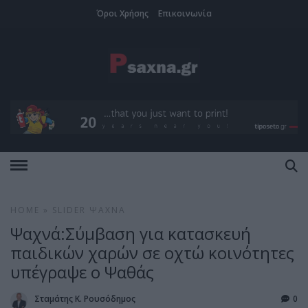
Όροι Χρήσης
Επικοινωνία
HOME
»
SLIDER
ΨΑΧΝΆ
Ψαχνά:Σύμβαση για κατασκευή
παιδικών χαρών σε οχτώ κοινότητες
υπέγραψε ο Ψαθάς
Σταμάτης Κ. Ρουσόδημος
0