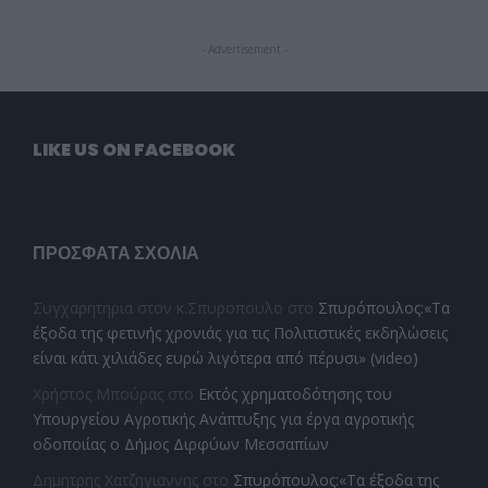
- Advertisement -
LIKE US ON FACEBOOK
ΠΡΌΣΦΑΤΑ ΣΧΌΛΙΑ
Συγχαρητηρια στον κ.Σπυροπουλο
στο
Σπυρόπουλος:«Τα
έξοδα της φετινής χρονιάς για τις Πολιτιστικές εκδηλώσεις
είναι κάτι χιλιάδες ευρώ λιγότερα από πέρυσι» (video)
Χρήστος Μπούρας
στο
Εκτός χρηματοδότησης του
Υπουργείου Αγροτικής Ανάπτυξης για έργα αγροτικής
οδοποιίας ο Δήμος Διρφύων Μεσσαπίων
Δημητρης Χατζηγιαννης
στο
Σπυρόπουλος:«Τα έξοδα της