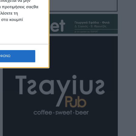
νδέχεται να μην
Οι προτιμήσεις σαςθα
λέσετε τη
κ στο κουμπί
ΜΦΩΝΩ