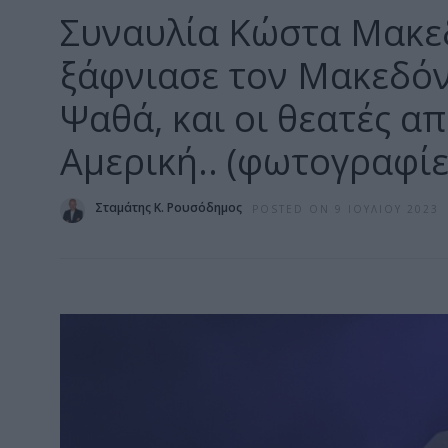
Συναυλία Κώστα Μακε
ξάφνιασε τον Μακεδόνα
Ψαθά, και οι θεατές α
Αμερική.. (φωτογραφίε
Σταμάτης Κ. Ρουσόδημος
POSTED ON 9 ΙΟΥΛΊΟΥ 2023