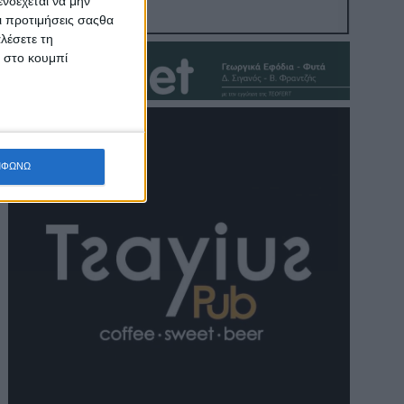
νδέχεται να μην
Οι προτιμήσεις σαςθα
λέσετε τη
κ στο κουμπί
ΜΦΩΝΩ