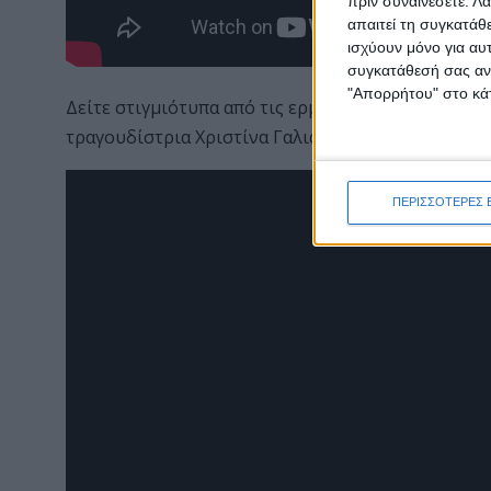
πριν συναινέσετε.
Λά
απαιτεί τη συγκατάθ
ισχύουν μόνο για αυ
συγκατάθεσή σας ανά
"Απορρήτου" στο κάτ
Δείτε στιγμιότυπα από τις ερμηνείες του Κώστα 
τραγουδίστρια Χριστίνα Γαλιάτσου.
ΠΕΡΙΣΣΟΤΕΡΕΣ 