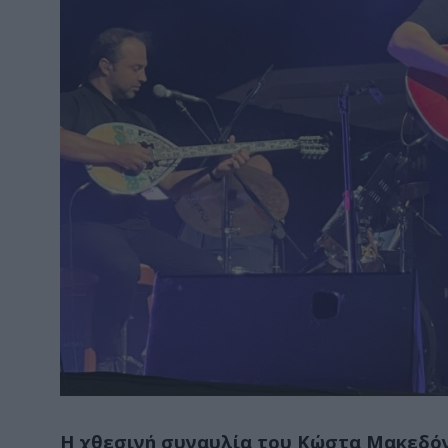
Η χθεσινή συναυλία του Κώστα Μακεδόν