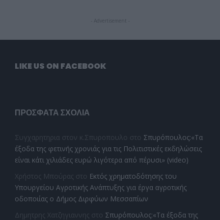
- Advertisement -
LIKE US ON FACEBOOK
ΠΡΌΣΦΑΤΑ ΣΧΌΛΙΑ
Συγχαρητηρια στον κ.Σπυροπουλο
στο
Σπυρόπουλος:«Τα
έξοδα της φετινής χρονιάς για τις Πολιτιστικές εκδηλώσεις
είναι κάτι χιλιάδες ευρώ λιγότερα από πέρυσι» (video)
Χρήστος Μπούρας
στο
Εκτός χρηματοδότησης του
Υπουργείου Αγροτικής Ανάπτυξης για έργα αγροτικής
οδοποιίας ο Δήμος Διρφύων Μεσσαπίων
Δημητρης Χατζηγιαννης
στο
Σπυρόπουλος:«Τα έξοδα της