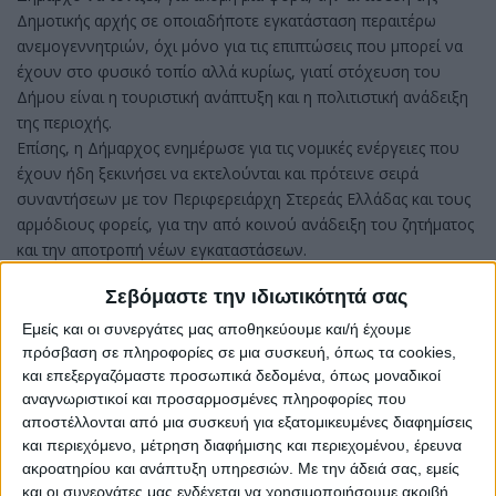
Δημοτικής αρχής σε οποιαδήποτε εγκατάσταση περαιτέρω
ανεμογεννητριών, όχι μόνο για τις επιπτώσεις που μπορεί να
έχουν στο φυσικό τοπίο αλλά κυρίως, γιατί στόχευση του
Δήμου είναι η τουριστική ανάπτυξη και η πολιτιστική ανάδειξη
της περιοχής.
Επίσης, η Δήμαρχος ενημέρωσε για τις νομικές ενέργειες που
έχουν ήδη ξεκινήσει να εκτελούνται και πρότεινε σειρά
συναντήσεων με τον Περιφερειάρχη Στερεάς Ελλάδας και τους
αρμόδιους φορείς, για την από κοινού ανάδειξη του ζητήματος
και την αποτροπή νέων εγκαταστάσεων.
Στο ίδιο μήκος κινήθηκε η τοποθέτηση του επικεφαλής κ.
Σεβόμαστε την ιδιωτικότητά σας
Σπύρου και όλων των παρευρισκόμενων, με την απόφαση να
επισημαίνει κάθετα και ξεκάθαρα την αντίθεση της τοπικής
Εμείς και οι συνεργάτες μας αποθηκεύουμε και/ή έχουμε
κοινωνίας.
πρόσβαση σε πληροφορίες σε μια συσκευή, όπως τα cookies,
και επεξεργαζόμαστε προσωπικά δεδομένα, όπως μοναδικοί
αναγνωριστικοί και προσαρμοσμένες πληροφορίες που
αποστέλλονται από μια συσκευή για εξατομικευμένες διαφημίσεις
και περιεχόμενο, μέτρηση διαφήμισης και περιεχομένου, έρευνα
ακροατηρίου και ανάπτυξη υπηρεσιών.
Με την άδειά σας, εμείς
και οι συνεργάτες μας ενδέχεται να χρησιμοποιήσουμε ακριβή