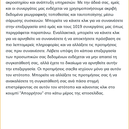
οπαδοί των δύο ομάδων, οι οποίοι είτε
συμμετείχαν σε
ακροατηρίου και ανάπτυξη υπηρεσιών.
Με την άδειά σας, εμείς
ομαδική συνομιλία στην πλατφόρμα του messenger
και οι συνεργάτες μας ενδέχεται να χρησιμοποιήσουμε ακριβή
δεδομένα γεωγραφικής τοποθεσίας και ταυτοποίησης μέσω
είτε εντοπίστηκε επικοινωνία μέσω των κινητών τους
σάρωσης συσκευών. Μπορείτε να κάνετε κλικ για να συναινέσετε
τηλεφώνων με εμπλεκόμενους πριν και μετά το οπαδικό
στην επεξεργασία από εμάς και τους 1019 συνεργάτες μας όπως
επεισόδιο, στο οποίο έπεσε νεκρός από μαχαίρι ο 20χρονος
περιγράφεται παραπάνω. Εναλλακτικά, μπορείτε να κάνετε κλικ
Μάριος Ρουμπής.
για να αρνηθείτε να συναινέσετε ή να αποκτήσετε πρόσβαση σε
πιο λεπτομερείς πληροφορίες και να αλλάξετε τις προτιμήσεις
Τέλος, ένας από τους συλληφθέντες ο οποίος οδηγήθηκε στη
σας πριν συναινέσετε.
Λάβετε υπόψη ότι κάποια επεξεργασία
φυλακή μετά την απολογία του
φέρεται
σύμφωνα με
των προσωπικών σας δεδομένων ενδέχεται να μην απαιτεί τη
βιντεοληπτικό υλικό που υπάρχει στο διαδίκτυο να συμμετείχε
συγκατάθεσή σας, αλλά έχετε το δικαίωμα να αρνηθείτε αυτήν
σε επεισόδια που έλαβαν χώρα
πρόσφατα
σε γήπεδο της Α
την επεξεργασία. Οι προτιμήσεις σαςθα ισχύουν μόνο για αυτόν
κατηγορίας Ευβοίας.
τον ιστότοπο. Μπορείτε να αλλάξετε τις προτιμήσεις σας ή να
ανακαλέσετε τη συγκατάθεσή σας ανά πάσα στιγμή
Κατά τη διάρκεια των συγκεκριμένων επεισοδίων υπήρξε
επιστρέφοντας σε αυτόν τον ιστότοπο και κάνοντας κλικ στο
σοβαρή συμπλοκή μεταξύ οπαδών φιλοξενούμενης ομάδας
κουμπί "Απορρήτου" στο κάτω μέρος της ιστοσελίδας.
και θεατών γηπεδούχου ομάδας, καθώς επίσης και
τραυματισμός.