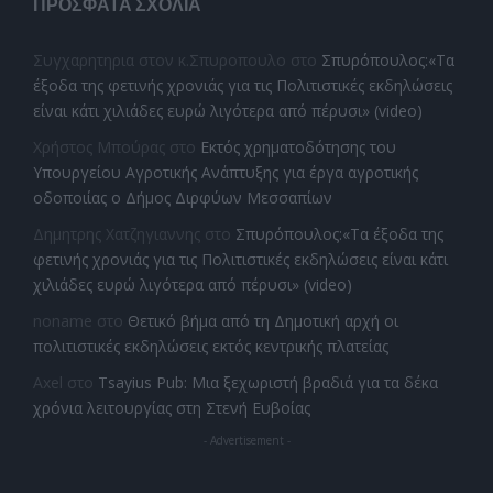
ΠΡΌΣΦΑΤΑ ΣΧΌΛΙΑ
Συγχαρητηρια στον κ.Σπυροπουλο
στο
Σπυρόπουλος:«Τα
έξοδα της φετινής χρονιάς για τις Πολιτιστικές εκδηλώσεις
είναι κάτι χιλιάδες ευρώ λιγότερα από πέρυσι» (video)
Χρήστος Μπούρας
στο
Εκτός χρηματοδότησης του
Υπουργείου Αγροτικής Ανάπτυξης για έργα αγροτικής
οδοποιίας ο Δήμος Διρφύων Μεσσαπίων
Δημητρης Χατζηγιαννης
στο
Σπυρόπουλος:«Τα έξοδα της
φετινής χρονιάς για τις Πολιτιστικές εκδηλώσεις είναι κάτι
χιλιάδες ευρώ λιγότερα από πέρυσι» (video)
noname
στο
Θετικό βήμα από τη Δημοτική αρχή οι
πολιτιστικές εκδηλώσεις εκτός κεντρικής πλατείας
Axel
στο
Tsayius Pub: Μια ξεχωριστή βραδιά για τα δέκα
χρόνια λειτουργίας στη Στενή Ευβοίας
- Advertisement -