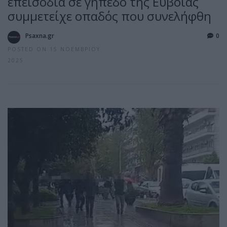
επεισόδια σε γήπεδο της Εύβοιας
συμμετείχε οπαδός που συνελήφθη
Psaxna.gr
0
POSTED ON 15 ΝΟΕΜΒΡΊΟΥ
2025