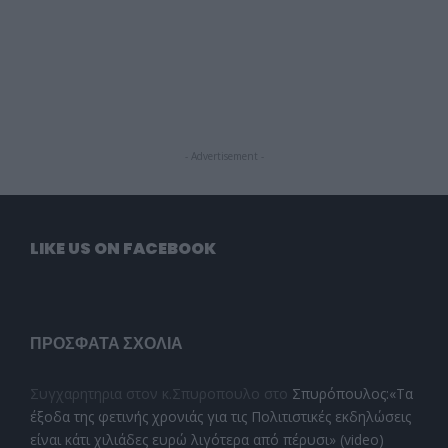
- Advertisement -
LIKE US ON FACEBOOK
ΠΡΌΣΦΑΤΑ ΣΧΌΛΙΑ
Συγχαρητηρια στον κ.Σπυροπουλο
στο
Σπυρόπουλος:«Τα
έξοδα της φετινής χρονιάς για τις Πολιτιστικές εκδηλώσεις
είναι κάτι χιλιάδες ευρώ λιγότερα από πέρυσι» (video)