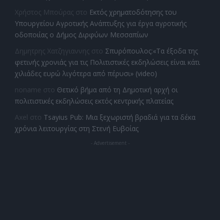
Χρήστος Μπούρας
στο
Εκτός χρηματοδότησης του
Υπουργείου Αγροτικής Ανάπτυξης για έργα αγροτικής
οδοποιίας ο Δήμος Διρφύων Μεσσαπίων
Δημητρης Χατζηγιαννης
στο
Σπυρόπουλος:«Τα έξοδα της
φετινής χρονιάς για τις Πολιτιστικές εκδηλώσεις είναι κάτι
χιλιάδες ευρώ λιγότερα από πέρυσι» (video)
noname
στο
Θετικό βήμα από τη Δημοτική αρχή οι
πολιτιστικές εκδηλώσεις εκτός κεντρικής πλατείας
Axel
στο
Tsayius Pub: Μια ξεχωριστή βραδιά για τα δέκα
χρόνια λειτουργίας στη Στενή Ευβοίας
- Advertisement -