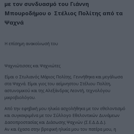
με τον συνδυασμό του Γιάννη
Μπουροδήμου ο Στέλιος Πολίτης από τα
Ψαχνά
Η επίσημη ανακοίνωσή του
Ψαχνιώτισσες και Ψαχνιώτες
Είμαι ο Στυλιανός Μάριος Πολίτης. Γεννήθηκα και μεγάλωσα
στα Ψαχνά. Είμαι γιος του αείμνηστου Στέλιου Πολίτη,
αστυνομικού και της Αλεξάνδρας Λεοντή, τεχνολόγου
μικροβιολόγου.
Από την εφηβική μου ηλικία ασχολήθηκα με τον εθελοντισμό
και συγκεκριμένα με τον Σύλλογο Εθελοντικών Δυνάμεων
Δασοπροστασίας και Διάσωσης Ψαχνών (Σ.Ε.Δ.Δ.Δ.).
Αν και έχασα στην βρεφική ηλικία μου τον πατέρα μου, η