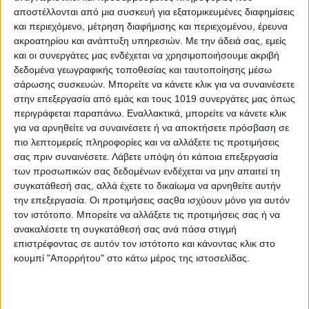
Μπουροδήμου, του έθεσα τις αρχές και τις αξίες μου αλλά και
αποστέλλονται από μια συσκευή για εξατομικευμένες διαφημίσεις
πώς οραματίζομαι τα Ψαχνά στο μέλλον. Βλέποντας στο
και περιεχόμενο, μέτρηση διαφήμισης και περιεχομένου, έρευνα
πρόσωπό του έναν άνθρωπο με όρεξη και θέληση να πάει
ακροατηρίου και ανάπτυξη υπηρεσιών.
Με την άδειά σας, εμείς
μπροστά τον τόπο μας, αποφάσισα να συνταχθώ μαζί του και
και οι συνεργάτες μας ενδέχεται να χρησιμοποιήσουμε ακριβή
να θέσω τον εαυτό μου για πρώτη φορά ως υποψήφιο τοπικού
δεδομένα γεωγραφικής τοποθεσίας και ταυτοποίησης μέσω
συμβουλίου στα Ψαχνά μας, στον τόπο που γεννήθηκα και
σάρωσης συσκευών. Μπορείτε να κάνετε κλικ για να συναινέσετε
μεγάλωσα για να συνεχίσω να προσφέρω τον καλύτερό μου
στην επεξεργασία από εμάς και τους 1019 συνεργάτες μας όπως
εαυτό για ένα καλύτερο μέλλον.
περιγράφεται παραπάνω. Εναλλακτικά, μπορείτε να κάνετε κλικ
για να αρνηθείτε να συναινέσετε ή να αποκτήσετε πρόσβαση σε
Ζητώ την στήριξή σας και την εμπιστοσύνη σας
πιο λεπτομερείς πληροφορίες και να αλλάξετε τις προτιμήσεις
Με εκτίμηση
σας πριν συναινέσετε.
Λάβετε υπόψη ότι κάποια επεξεργασία
Στυλιανός Μάριος Πολίτης
των προσωπικών σας δεδομένων ενδέχεται να μην απαιτεί τη
Υποψήφιος Σύμβουλος
συγκατάθεσή σας, αλλά έχετε το δικαίωμα να αρνηθείτε αυτήν
Δ.Κ. Ψαχνών
την επεξεργασία. Οι προτιμήσεις σαςθα ισχύουν μόνο για αυτόν
τον ιστότοπο. Μπορείτε να αλλάξετε τις προτιμήσεις σας ή να
Μεσσαπιακή – Παραδίρφυα Συνεργασία
ανακαλέσετε τη συγκατάθεσή σας ανά πάσα στιγμή
επιστρέφοντας σε αυτόν τον ιστότοπο και κάνοντας κλικ στο
κουμπί "Απορρήτου" στο κάτω μέρος της ιστοσελίδας.