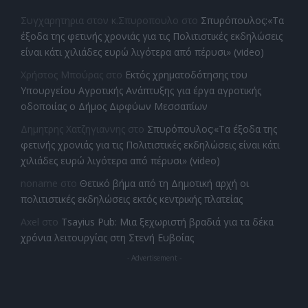
Συγχαρητηρια στον κ.Σπυροπουλο
στο
Σπυρόπουλος:«Τα
έξοδα της φετινής χρονιάς για τις Πολιτιστικές εκδηλώσεις
είναι κάτι χιλιάδες ευρώ λιγότερα από πέρυσι» (video)
Χρήστος Μπούρας
στο
Εκτός χρηματοδότησης του
Υπουργείου Αγροτικής Ανάπτυξης για έργα αγροτικής
οδοποιίας ο Δήμος Διρφύων Μεσσαπίων
Δημητρης Χατζηγιαννης
στο
Σπυρόπουλος:«Τα έξοδα της
φετινής χρονιάς για τις Πολιτιστικές εκδηλώσεις είναι κάτι
χιλιάδες ευρώ λιγότερα από πέρυσι» (video)
noname
στο
Θετικό βήμα από τη Δημοτική αρχή οι
πολιτιστικές εκδηλώσεις εκτός κεντρικής πλατείας
Axel
στο
Tsayius Pub: Μια ξεχωριστή βραδιά για τα δέκα
χρόνια λειτουργίας στη Στενή Ευβοίας
- Advertisement -