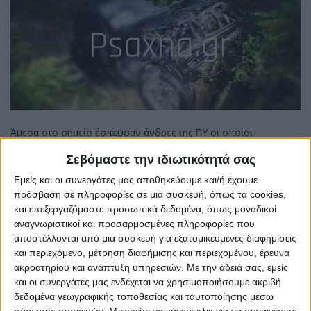
Άμεσα στο σημείο έσπευσαν άνδρες της ΠΥ οι οποίοι
ανέσυραν σοβαρά τραυματισμένους τους δύο επιβάτες.
Σεβόμαστε την ιδιωτικότητά σας
Σύμφωνα με τις πληροφορίες ο ένας εκ των δύο ανασύρθηκε
Εμείς και οι συνεργάτες μας αποθηκεύουμε και/ή έχουμε
χωρίς τις αισθήσεις του.
πρόσβαση σε πληροφορίες σε μια συσκευή, όπως τα cookies,
και επεξεργαζόμαστε προσωπικά δεδομένα, όπως μοναδικοί
Στο σημείο βρίσκεται η Αστυνομία, η ΠΥ, και ασθενοφόρο του
αναγνωριστικοί και προσαρμοσμένες πληροφορίες που
ΕΚΑΒ.
αποστέλλονται από μια συσκευή για εξατομικευμένες διαφημίσεις
και περιεχόμενο, μέτρηση διαφήμισης και περιεχομένου, έρευνα
ακροατηρίου και ανάπτυξη υπηρεσιών.
Με την άδειά σας, εμείς
και οι συνεργάτες μας ενδέχεται να χρησιμοποιήσουμε ακριβή
δεδομένα γεωγραφικής τοποθεσίας και ταυτοποίησης μέσω