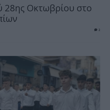
 28ης Οκτωβρίου στο
πίων
2