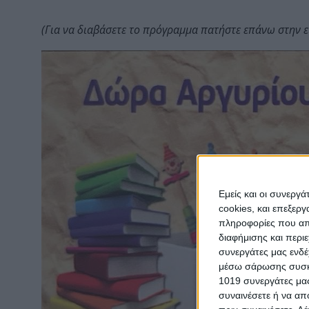
(Για να διαβάσετε το πρόγραμμα πατήστε επάνω στην ε
Εμείς και οι συνεργ
cookies, και επεξε
πληροφορίες που απο
διαφήμισης και περι
συνεργάτες μας ενδέ
μέσω σάρωσης συσκευ
1019 συνεργάτες μας
συναινέσετε ή να απ