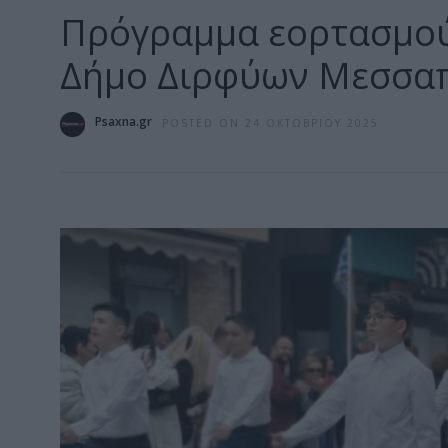
Πρόγραμμα εορτασμού
Δήμο Διρφύων Μεσσα
Psaxna.gr
POSTED ON 24 ΟΚΤΩΒΡΊΟΥ 2025