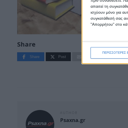
πριν συναινέσετε.
Λά
απαιτεί τη συγκατάθ
ισχύουν μόνο για αυ
συγκατάθεσή σας ανά
"Απορρήτου" στο κάτ
Share
ΠΕΡΙΣΣΟΤΕΡΕΣ 
Share
Post
Email
Print
AUTHOR
Psaxna.gr