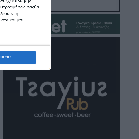
νδέχεται να μην
Οι προτιμήσεις σαςθα
λέσετε τη
κ στο κουμπί
ΜΦΩΝΩ