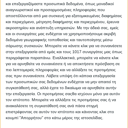
και επεξεργαζόμαστε προσωπικά δεδομένα, όπως μοναδικοί
αναγνωριστικοί και προσαρμοσμένες πληροφορίες που
αποστέλλονται από μια συσκευή για εξατομικευμένες διαφημίσεις
και περιεχόμενο, μέτρηση διαφήμισης και περιεχομένου, έρευνα
ακροατηρίου και ανάπτυξη υπηρεσιών.
Με την άδειά σας, εμείς
και οι συνεργάτες μας ενδέχεται να χρησιμοποιήσουμε ακριβή
δεδομένα γεωγραφικής τοποθεσίας και ταυτοποίησης μέσω
σάρωσης συσκευών. Μπορείτε να κάνετε κλικ για να συναινέσετε
στην επεξεργασία από εμάς και τους 1017 συνεργάτες μας όπως
περιγράφεται παραπάνω. Εναλλακτικά, μπορείτε να κάνετε κλικ
για να αρνηθείτε να συναινέσετε ή να αποκτήσετε πρόσβαση σε
πιο λεπτομερείς πληροφορίες και να αλλάξετε τις προτιμήσεις
σας πριν συναινέσετε.
Λάβετε υπόψη ότι κάποια επεξεργασία
των προσωπικών σας δεδομένων ενδέχεται να μην απαιτεί τη
συγκατάθεσή σας, αλλά έχετε το δικαίωμα να αρνηθείτε αυτήν
την επεξεργασία. Οι προτιμήσεις σαςθα ισχύουν μόνο για αυτόν
τον ιστότοπο. Μπορείτε να αλλάξετε τις προτιμήσεις σας ή να
ανακαλέσετε τη συγκατάθεσή σας ανά πάσα στιγμή
επιστρέφοντας σε αυτόν τον ιστότοπο και κάνοντας κλικ στο
κουμπί "Απορρήτου" στο κάτω μέρος της ιστοσελίδας.