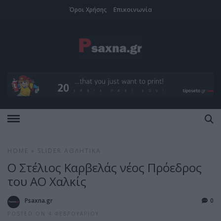
Όροι Χρήσης
Επικοινωνία
HOME
»
SLIDER
ΑΘΛΗΤΙΚΆ
Ο Στέλιος Καρβελάς νέος Πρόεδρος
του ΑΟ Χαλκίς
Psaxna.gr
0
POSTED ON 4 ΦΕΒΡΟΥΑΡΊΟΥ