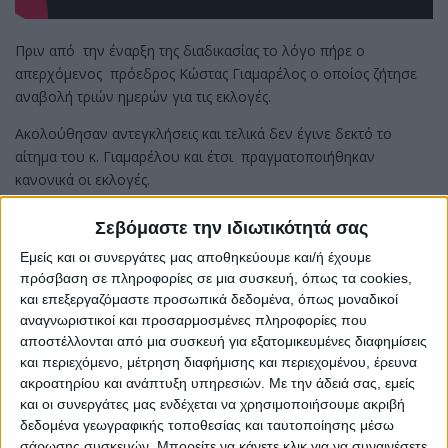
Πριν από την έναρξη της διαδικασίας το λόγο πήρε ο
απερχόμενος πρόεδρος Κώστας Γιαμαρέλος ο οποίος ζήτησε
αναβολή τριών ημερών για τις εκλογές.
Ακολούθησαν αντεγκλήσεις και τελικά δεν έγινε δεκτό το
αίτημα του κ. Γιαμαρέλου και έτσι πραγματοποιήθηκαν
κανονικά οι εκλογές.
Αναλυτικά τα αποτελέσματα των εκλογών:
Σεβόμαστε την ιδιωτικότητά σας
ΕΓΓΕΓΡΑΜΜΕΝΟΙ: 111, ΨΗΦΙΣΑΝ: 30,
Εμείς και οι συνεργάτες μας αποθηκεύουμε και/ή έχουμε
ΕΓΚΥΡΑ: 29, ΑΚΥΡΑ: 1
πρόσβαση σε πληροφορίες σε μια συσκευή, όπως τα cookies,
και επεξεργαζόμαστε προσωπικά δεδομένα, όπως μοναδικοί
ΥΠΟΨΗΦΙΟΣ ΠΡΟΕΔΡΟΣ
αναγνωριστικοί και προσαρμοσμένες πληροφορίες που
αποστέλλονται από μια συσκευή για εξατομικευμένες διαφημίσεις
Στέλιος Καρβελάς 27 (εκλέχτηκε)
και περιεχόμενο, μέτρηση διαφήμισης και περιεχομένου, έρευνα
ΥΠΟΨΗΦΙΑ ΜΕΛΗ ΔΙΟΙΚΗΤΙΚΟΥ ΣΥΜΒΟΥΛΙΟΥ
ακροατηρίου και ανάπτυξη υπηρεσιών.
Με την άδειά σας, εμείς
Γιάννης Παύλου 19 (εκλέχτηκε)
και οι συνεργάτες μας ενδέχεται να χρησιμοποιήσουμε ακριβή
δεδομένα γεωγραφικής τοποθεσίας και ταυτοποίησης μέσω
Κωνσταντίνος Αναγνωστάκης 17 (εκλέχτηκε)
σάρωσης συσκευών. Μπορείτε να κάνετε κλικ για να συναινέσετε