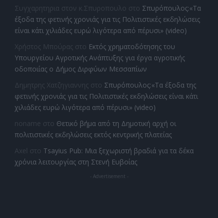
Συγχαρητηρια στον κ.Σπυροπουλο
στο
Σπυρόπουλος:«Τα
έξοδα της φετινής χρονιάς για τις Πολιτιστικές εκδηλώσεις
είναι κάτι χιλιάδες ευρώ λιγότερα από πέρυσι» (video)
Χρήστος Μπούρας
στο
Εκτός χρηματοδότησης του
Υπουργείου Αγροτικής Ανάπτυξης για έργα αγροτικής
οδοποιίας ο Δήμος Διρφύων Μεσσαπίων
Δημητρης Χατζηγιαννης
στο
Σπυρόπουλος:«Τα έξοδα της
φετινής χρονιάς για τις Πολιτιστικές εκδηλώσεις είναι κάτι
χιλιάδες ευρώ λιγότερα από πέρυσι» (video)
noname
στο
Θετικό βήμα από τη Δημοτική αρχή οι
πολιτιστικές εκδηλώσεις εκτός κεντρικής πλατείας
Axel
στο
Tsayius Pub: Μια ξεχωριστή βραδιά για τα δέκα
χρόνια λειτουργίας στη Στενή Ευβοίας
- Advertisement -