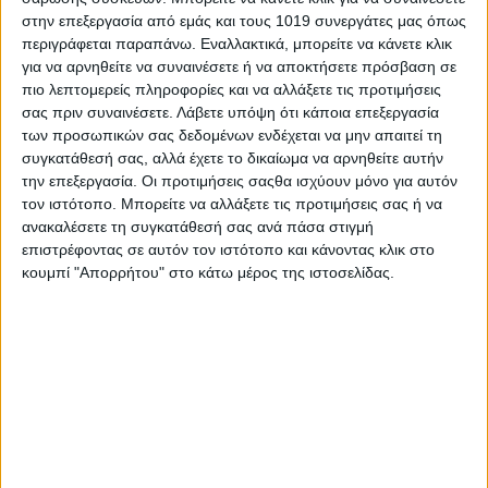
Γιάννης Λιάσκος 17 (εκλέχτηκε)
στην επεξεργασία από εμάς και τους 1019 συνεργάτες μας όπως
Στέφανος Σωτηρίου 17 (εκλέχτηκε)
περιγράφεται παραπάνω. Εναλλακτικά, μπορείτε να κάνετε κλικ
Βαγγέλης Τσαλιαγκός 9 (εκλέχτηκε)
για να αρνηθείτε να συναινέσετε ή να αποκτήσετε πρόσβαση σε
Φώτης Παπουτσής 8 (εκλέχτηκε)
πιο λεπτομερείς πληροφορίες και να αλλάξετε τις προτιμήσεις
Γεωργίου Χατζηστάμου 5
σας πριν συναινέσετε.
Λάβετε υπόψη ότι κάποια επεξεργασία
Ελευθερία Κοττίδου 4
των προσωπικών σας δεδομένων ενδέχεται να μην απαιτεί τη
Ιωάννα Σαμαρά 3
συγκατάθεσή σας, αλλά έχετε το δικαίωμα να αρνηθείτε αυτήν
την επεξεργασία. Οι προτιμήσεις σαςθα ισχύουν μόνο για αυτόν
Φωτό – video kontastaspor.blogspot.com
τον ιστότοπο. Μπορείτε να αλλάξετε τις προτιμήσεις σας ή να
Share
ανακαλέσετε τη συγκατάθεσή σας ανά πάσα στιγμή
επιστρέφοντας σε αυτόν τον ιστότοπο και κάνοντας κλικ στο
Share
Post
Email
Print
κουμπί "Απορρήτου" στο κάτω μέρος της ιστοσελίδας.