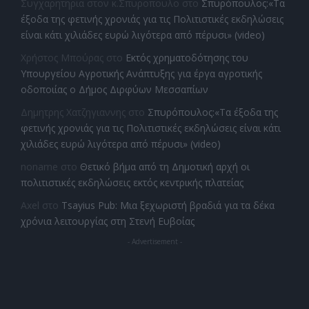
Συγχαρητηρια στον κ.Σπυροπουλο
στο
Σπυρόπουλος:«Τα
έξοδα της φετινής χρονιάς για τις Πολιτιστικές εκδηλώσεις
είναι κάτι χιλιάδες ευρώ λιγότερα από πέρυσι» (video)
Χρήστος Μπούρας
στο
Εκτός χρηματοδότησης του
Υπουργείου Αγροτικής Ανάπτυξης για έργα αγροτικής
οδοποιίας ο Δήμος Διρφύων Μεσσαπίων
Δημητρης Χατζηγιαννης
στο
Σπυρόπουλος:«Τα έξοδα της
φετινής χρονιάς για τις Πολιτιστικές εκδηλώσεις είναι κάτι
χιλιάδες ευρώ λιγότερα από πέρυσι» (video)
noname
στο
Θετικό βήμα από τη Δημοτική αρχή οι
πολιτιστικές εκδηλώσεις εκτός κεντρικής πλατείας
Axel
στο
Tsayius Pub: Μια ξεχωριστή βραδιά για τα δέκα
χρόνια λειτουργίας στη Στενή Ευβοίας
- Advertisement -