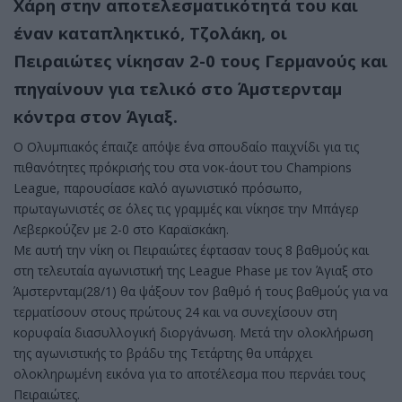
Χάρη στην αποτελεσματικότητά του και
έναν καταπληκτικό, Τζολάκη, οι
Πειραιώτες νίκησαν 2-0 τους Γερμανούς και
πηγαίνουν για τελικό στο Άμστερνταμ
κόντρα στον Άγιαξ.
Ο Ολυμπιακός έπαιζε απόψε ένα σπουδαίο παιχνίδι για τις
πιθανότητες πρόκρισής του στα νοκ-άουτ του Champions
League, παρουσίασε καλό αγωνιστικό πρόσωπο,
πρωταγωνιστές σε όλες τις γραμμές και νίκησε την Μπάγερ
Λεβερκούζεν με 2-0 στο Καραϊσκάκη.
Με αυτή την νίκη οι Πειραιώτες έφτασαν τους 8 βαθμούς και
στη τελευταία αγωνιστική της League Phase με τον Άγιαξ στο
Άμστερνταμ(28/1) θα ψάξουν τον βαθμό ή τους βαθμούς για να
τερματίσουν στους πρώτους 24 και να συνεχίσουν στη
κορυφαία διασυλλογική διοργάνωση. Μετά την ολοκλήρωση
της αγωνιστικής το βράδυ της Τετάρτης θα υπάρχει
ολοκληρωμένη εικόνα για το αποτέλεσμα που περνάει τους
Πειραιώτες.