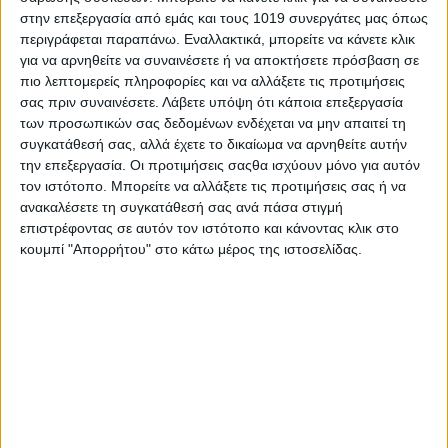
στην επεξεργασία από εμάς και τους 1019 συνεργάτες μας όπως
περιοχή.
περιγράφεται παραπάνω. Εναλλακτικά, μπορείτε να κάνετε κλικ
Ο Ολυμπιακός κράτησε μέχρι τέλους το υπέρ του 2-0,
για να αρνηθείτε να συναινέσετε ή να αποκτήσετε πρόσβαση σε
πανηγυρίζοντας μία πολύ μεγάλη νίκη στο γήπεδό του.
πιο λεπτομερείς πληροφορίες και να αλλάξετε τις προτιμήσεις
σας πριν συναινέσετε.
Λάβετε υπόψη ότι κάποια επεξεργασία
των προσωπικών σας δεδομένων ενδέχεται να μην απαιτεί τη
συγκατάθεσή σας, αλλά έχετε το δικαίωμα να αρνηθείτε αυτήν
Πηγή Naftemporiki
την επεξεργασία. Οι προτιμήσεις σαςθα ισχύουν μόνο για αυτόν
Share
τον ιστότοπο. Μπορείτε να αλλάξετε τις προτιμήσεις σας ή να
ανακαλέσετε τη συγκατάθεσή σας ανά πάσα στιγμή
επιστρέφοντας σε αυτόν τον ιστότοπο και κάνοντας κλικ στο
Share
Post
Email
Print
κουμπί "Απορρήτου" στο κάτω μέρος της ιστοσελίδας.