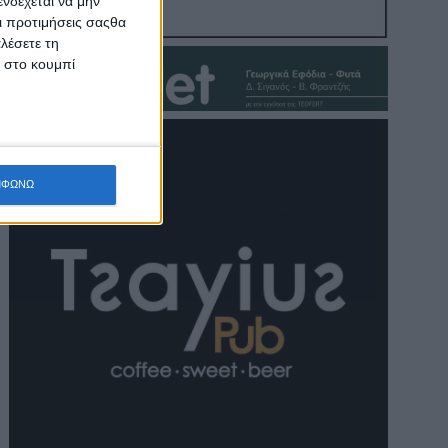
νδέχεται να μην
Οι προτιμήσεις σαςθα
λέσετε τη
κ στο κουμπί
ΜΦΩΝΩ