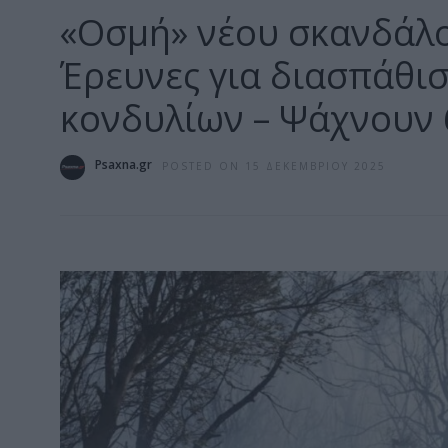
«Οσμή» νέου σκανδάλο
Έρευνες για διασπάθι
κονδυλίων – Ψάχνουν 
Psaxna.gr
POSTED ON 15 ΔΕΚΕΜΒΡΊΟΥ 2025