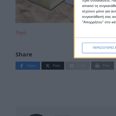
πριν συναινέσετε.
Λά
απαιτεί τη συγκατάθ
ισχύουν μόνο για αυ
συγκατάθεσή σας ανά
"Απορρήτου" στο κάτ
Πηγή
ΠΕΡΙΣΣΟΤΕΡΕΣ 
Share
Share
Post
Email
Print