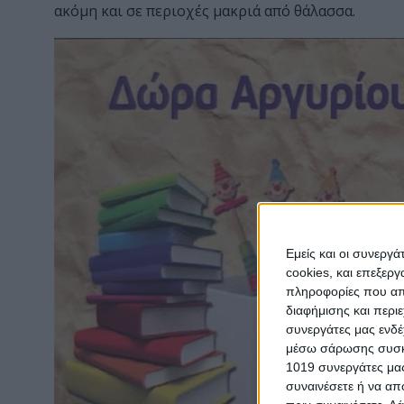
ακόμη και σε περιοχές μακριά από θάλασσα.
Εμείς και οι συνεργ
cookies, και επεξε
πληροφορίες που απο
διαφήμισης και περι
συνεργάτες μας ενδέ
μέσω σάρωσης συσκευ
1019 συνεργάτες μας
συναινέσετε ή να απ