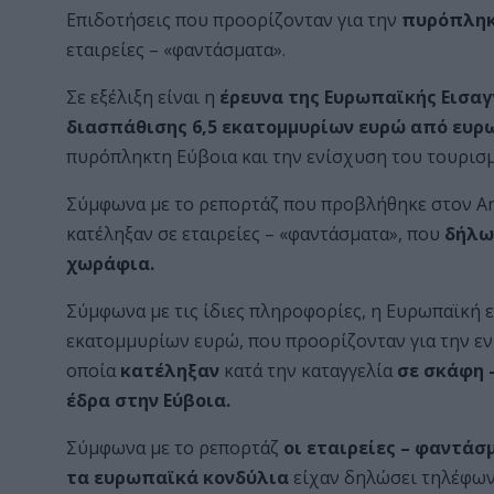
Επιδοτήσεις που προορίζονταν για την
πυρόπληκ
εταιρείες – «φαντάσματα».
Σε εξέλιξη είναι η
έρευνα της Ευρωπαϊκής Εισαγ
διασπάθισης 6,5 εκατομμυρίων ευρώ από ευρ
πυρόπληκτη Εύβοια και την ενίσχυση του τουρισ
Σύμφωνα με το ρεπορτάζ που προβλήθηκε στον Ant
κατέληξαν σε εταιρείες – «φαντάσματα», που
δήλω
χωράφια.
Σύμφωνα με τις ίδιες πληροφορίες, η Ευρωπαϊκή ε
εκατομμυρίων ευρώ, που προορίζονταν για την εν
οποία
κατέληξαν
κατά την καταγγελία
σε σκάφη 
έδρα στην Εύβοια.
Σύμφωνα με το ρεπορτάζ
οι εταιρείες – φαντά
τα ευρωπαϊκά κονδύλια
είχαν δηλώσει τηλέφωνα 