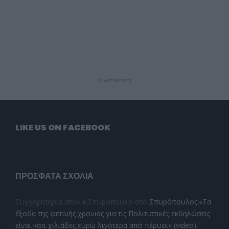
- Advertisement -
LIKE US ON FACEBOOK
ΠΡΌΣΦΑΤΑ ΣΧΌΛΙΑ
Συγχαρητηρια στον κ.Σπυροπουλο
στο
Σπυρόπουλος:«Τα
έξοδα της φετινής χρονιάς για τις Πολιτιστικές εκδηλώσεις
είναι κάτι χιλιάδες ευρώ λιγότερα από πέρυσι» (video)