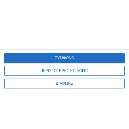
ΙΣΤΌΤΟΠΟΣ
ΑΠΟΘΉΚΕΥΣΕ ΤΟ ΌΝΟΜΆ ΜΟΥ, EMAIL, ΚΑΙ
ΤΟΝ ΙΣΤΌΤΟΠΟ ΜΟΥ ΣΕ ΑΥΤΌΝ ΤΟΝ ΠΛΟΗΓΌ ΓΙΑ
ΣΥΜΦΩΝΩ
ΤΗΝ ΕΠΌΜΕΝΗ ΦΟΡΆ ΠΟΥ ΘΑ ΣΧΟΛΙΆΣΩ.
ΠΕΡΙΣΣΟΤΕΡΕΣ ΕΠΙΛΟΓΕΣ
ΔΙΑΦΩΝΩ