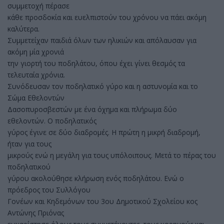
συμμετοχή πέρασε
κάθε προσδοκία και ευελπιστούν του χρόνου να πάει ακόμη
καλύτερα.
Συμμετείχαν παιδιά όλων των ηλικιών και απόλαυσαν για
ακόμη μία χρονιά
την γιορτή του ποδηλάτου, όπου έχει γίνει θεσμός τα
τελευταία χρόνια.
Συνόδευσαν τον ποδηλατικό γύρο και η αστυνομία και το
Σώμα Εθελοντών
Δασοπυροσβεστών με ένα όχημα και πλήρωμα δύο
εθελοντών. Ο ποδηλατικός
γύρος έγινε σε δύο διαδρομές. Η πρώτη η μικρή διαδρομή,
ήταν για τους
μικρούς ενώ η μεγάλη για τους υπόλοιπους. Μετά το πέρας του
ποδηλατικού
γύρου ακολούθησε κλήρωση ενός ποδηλάτου. Ενώ ο
πρόεδρος του Συλλόγου
Γονέων και Κηδεμόνων του 3ου Δημοτικού Σχολείου κος
Αντώνης Πριόνας