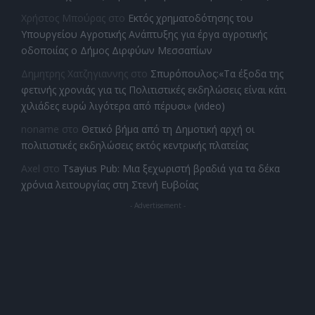
Χρήστος Μπούρας
στο
Εκτός χρηματοδότησης του
Υπουργείου Αγροτικής Ανάπτυξης για έργα αγροτικής
οδοποιίας ο Δήμος Διρφύων Μεσσαπίων
Δημητρης Χατζηγιαννης
στο
Σπυρόπουλος:«Τα έξοδα της
φετινής χρονιάς για τις Πολιτιστικές εκδηλώσεις είναι κάτι
χιλιάδες ευρώ λιγότερα από πέρυσι» (video)
noname
στο
Θετικό βήμα από τη Δημοτική αρχή οι
πολιτιστικές εκδηλώσεις εκτός κεντρικής πλατείας
Axel
στο
Tsayius Pub: Μια ξεχωριστή βραδιά για τα δέκα
χρόνια λειτουργίας στη Στενή Ευβοίας
- Advertisement -