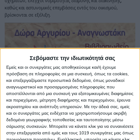
οχημάτων, ελέγχοι νομιμότητας διαμονής και διακίνησης,
καθώς και αστυνομικές επεμβάσεις εντός του οικισμού,
βρίσκονται σε εξέλιξη.
Σεβόμαστε την ιδιωτικότητά σας
Εμείς και οι συνεργάτες μας αποθηκεύουμε και/ή έχουμε
πρόσβαση σε πληροφορίες σε μια συσκευή, όπως τα cookies,
και επεξεργαζόμαστε προσωπικά δεδομένα, όπως μοναδικοί
αναγνωριστικοί και προσαρμοσμένες πληροφορίες που
αποστέλλονται από μια συσκευή για εξατομικευμένες διαφημίσεις
και περιεχόμενο, μέτρηση διαφήμισης και περιεχομένου, έρευνα
ακροατηρίου και ανάπτυξη υπηρεσιών.
Με την άδειά σας, εμείς
και οι συνεργάτες μας ενδέχεται να χρησιμοποιήσουμε ακριβή
Φωτό αρχείου
δεδομένα γεωγραφικής τοποθεσίας και ταυτοποίησης μέσω
Share
σάρωσης συσκευών. Μπορείτε να κάνετε κλικ για να συναινέσετε
στην επεξεργασία από εμάς και τους 1019 συνεργάτες μας όπως
Share
Post
Email
Print
περιγράφεται παραπάνω. Εναλλακτικά, μπορείτε να κάνετε κλικ