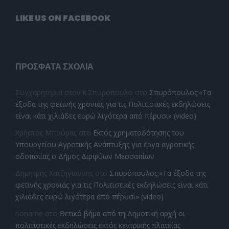
LIKE US ON FACEBOOK
ΠΡΌΣΦΑΤΑ ΣΧΌΛΙΑ
Συγχαρητηρια στον κ.Σπυροπουλο
στο
Σπυρόπουλος:«Τα
έξοδα της φετινής χρονιάς για τις Πολιτιστικές εκδηλώσεις
είναι κάτι χιλιάδες ευρώ λιγότερα από πέρυσι» (video)
Χρήστος Μπούρας
στο
Εκτός χρηματοδότησης του
Υπουργείου Αγροτικής Ανάπτυξης για έργα αγροτικής
οδοποιίας ο Δήμος Διρφύων Μεσσαπίων
Δημητρης Χατζηγιαννης
στο
Σπυρόπουλος:«Τα έξοδα της
φετινής χρονιάς για τις Πολιτιστικές εκδηλώσεις είναι κάτι
χιλιάδες ευρώ λιγότερα από πέρυσι» (video)
noname
στο
Θετικό βήμα από τη Δημοτική αρχή οι
πολιτιστικές εκδηλώσεις εκτός κεντρικής πλατείας