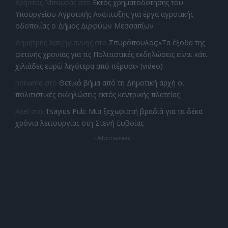
Χρήστος Μπούρας
στο
Εκτός χρηματοδότησης του
Υπουργείου Αγροτικής Ανάπτυξης για έργα αγροτικής
οδοποιίας ο Δήμος Διρφύων Μεσσαπίων
Δημητρης Χατζηγιαννης
στο
Σπυρόπουλος:«Τα έξοδα της
φετινής χρονιάς για τις Πολιτιστικές εκδηλώσεις είναι κάτι
χιλιάδες ευρώ λιγότερα από πέρυσι» (video)
noname
στο
Θετικό βήμα από τη Δημοτική αρχή οι
πολιτιστικές εκδηλώσεις εκτός κεντρικής πλατείας
Axel
στο
Tsayius Pub: Μια ξεχωριστή βραδιά για τα δέκα
χρόνια λειτουργίας στη Στενή Ευβοίας
- Advertisement -