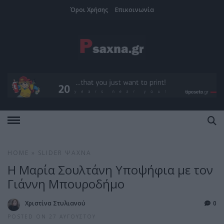
Όροι Χρήσης
Επικοινωνία
HOME
»
SLIDER
ΨΑΧΝΆ
Η Μαρία Σουλτάνη Υποψήφια με τον
Γιάννη Μπουροδήμο
Χριστίνα Στυλιανού
0
POSTED ON 27 ΑΥΓΟΎΣΤΟΥ