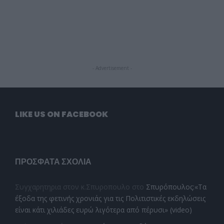
- Advertisement -
LIKE US ON FACEBOOK
ΠΡΌΣΦΑΤΑ ΣΧΌΛΙΑ
Συγχαρητηρια στον κ.Σπυροπουλο
στο
Σπυρόπουλος:«Τα
έξοδα της φετινής χρονιάς για τις Πολιτιστικές εκδηλώσεις
είναι κάτι χιλιάδες ευρώ λιγότερα από πέρυσι» (video)