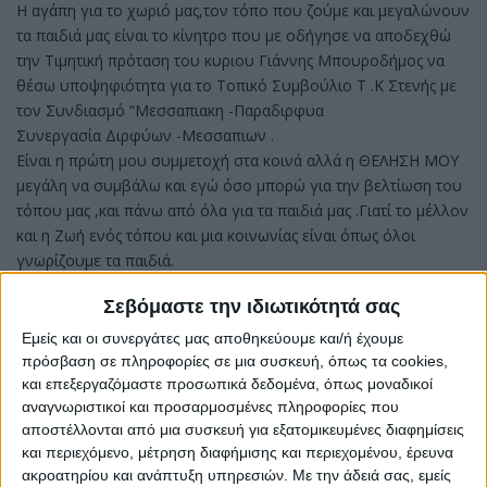
Η αγάπη για το χωριό μας,τον τόπο που ζούμε και μεγαλώνουν
τα παιδιά μας είναι το κίνητρο που με οδήγησε να αποδεχθώ
την Τιμητική πρόταση του κυριου Γιάννης Μπουροδήμος να
θέσω υποψηφιότητα για το Τοπικό Συμβούλιο Τ .Κ Στενής με
τον Συνδιασμό “Μεσσαπιακη -Παραδιρφυα
Συνεργασία Διρφύων -Μεσσαπιων .
Είναι η πρώτη μου συμμετοχή στα κοινά αλλά η ΘΕΛΗΣΗ ΜΟΥ
μεγάλη να συμβάλω και εγώ όσο μπορώ για την βελτίωση του
τόπου μας ,και πάνω από όλα για τα παιδιά μας .Γιατί το μέλλον
και η Ζωή ενός τόπου και μια κοινωνίας είναι όπως όλοι
γνωρίζουμε τα παιδιά.
Σας ευχαριστώ,Με εκτίμηση
Σεβόμαστε την ιδιωτικότητά σας
Σουλτανη Μαρία .
Εμείς και οι συνεργάτες μας αποθηκεύουμε και/ή έχουμε
πρόσβαση σε πληροφορίες σε μια συσκευή, όπως τα cookies,
και επεξεργαζόμαστε προσωπικά δεδομένα, όπως μοναδικοί
αναγνωριστικοί και προσαρμοσμένες πληροφορίες που
αποστέλλονται από μια συσκευή για εξατομικευμένες διαφημίσεις
και περιεχόμενο, μέτρηση διαφήμισης και περιεχομένου, έρευνα
ακροατηρίου και ανάπτυξη υπηρεσιών.
Με την άδειά σας, εμείς