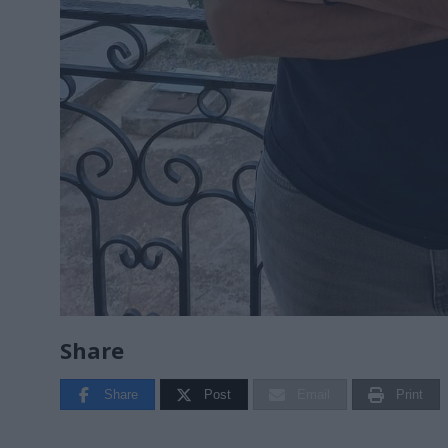
Share
Share
Post
Email
Print