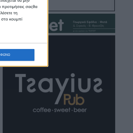
νδέχεται να μην
Οι προτιμήσεις σαςθα
λέσετε τη
κ στο κουμπί
ΜΦΩΝΩ