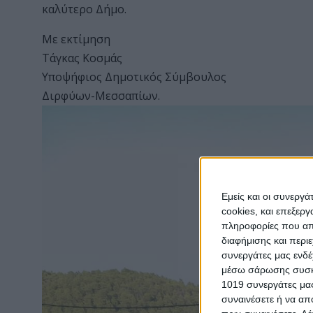
καλύτερο Δήμο.
Με εκτίμηση
Τάγκας Κοσμάς
Υποψήφιος Δημοτικός Σύμβουλος
Διρφύων-Μεσσαπίων.
Εμείς και οι συνεργ
cookies, και επεξε
πληροφορίες που απο
διαφήμισης και περι
συνεργάτες μας ενδέ
μέσω σάρωσης συσκευ
1019 συνεργάτες μας
συναινέσετε ή να απ