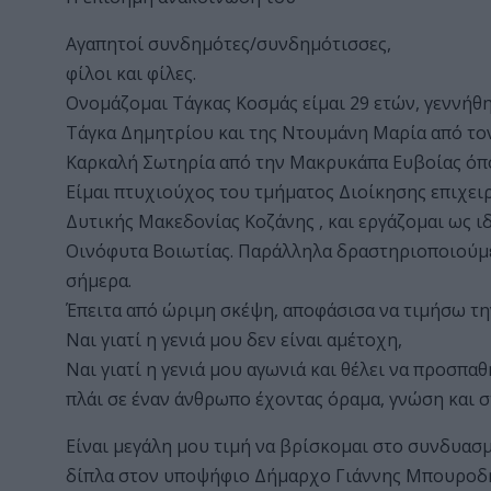
Αγαπητοί συνδημότες/συνδημότισσες,
φίλοι και φίλες.
Ονομάζομαι Τάγκας Κοσμάς είμαι 29 ετών, γεννήθη
Τάγκα Δημητρίου και της Ντουμάνη Μαρία από τον
Καρκαλή Σωτηρία από την Μακρυκάπα Ευβοίας όπο
Είμαι πτυχιούχος του τμήματος Διοίκησης επιχειρ
Δυτικής Μακεδονίας Κοζάνης , και εργάζομαι ως 
Οινόφυτα Βοιωτίας. Παράλληλα δραστηριοποιούμε
σήμερα.
Έπειτα από ώριμη σκέψη, αποφάσισα να τιμήσω τ
Ναι γιατί η γενιά μου δεν είναι αμέτοχη,
Ναι γιατί η γενιά μου αγωνιά και θέλει να προσπαθ
πλάι σε έναν άνθρωπο έχοντας όραμα, γνώση και σ
Είναι μεγάλη μου τιμή να βρίσκομαι στο συνδυ
δίπλα στον υποψήφιο Δήμαρχο Γιάννης Μπουροδήμ