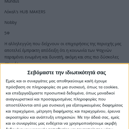
Mundus
Λόκαλ’s HUB MAKERS
Nobby
5Φ
Η αλληλεγγύη που δείχνουν οι επιχειρήσεις της περιοχής μας
αποτελεί έμπρακτη απόδειξη ότι η κοινωνία των Ψαχνών
παραμένει ενωμένη και δυνατή, ακόμη και στις πιο δύσκολες
στιγμές.
Σεβόμαστε την ιδιωτικότητά σας
Για το Διοικητικό Συμβούλιο
Σ.Ε.Δ.Δ.Δ. Ψαχνών
Εμείς και οι συνεργάτες μας αποθηκεύουμε και/ή έχουμε
πρόσβαση σε πληροφορίες σε μια συσκευή, όπως τα cookies,
και επεξεργαζόμαστε προσωπικά δεδομένα, όπως μοναδικοί
αναγνωριστικοί και προσαρμοσμένες πληροφορίες που
αποστέλλονται από μια συσκευή για εξατομικευμένες διαφημίσεις
και περιεχόμενο, μέτρηση διαφήμισης και περιεχομένου, έρευνα
ακροατηρίου και ανάπτυξη υπηρεσιών.
Με την άδειά σας, εμείς
και οι συνεργάτες μας ενδέχεται να χρησιμοποιήσουμε ακριβή