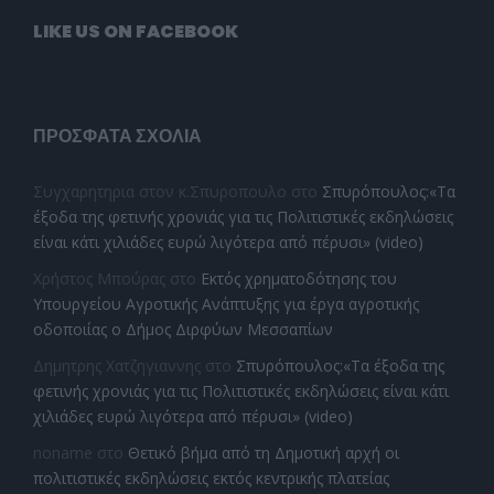
LIKE US ON FACEBOOK
ΠΡΌΣΦΑΤΑ ΣΧΌΛΙΑ
Συγχαρητηρια στον κ.Σπυροπουλο
στο
Σπυρόπουλος:«Τα
έξοδα της φετινής χρονιάς για τις Πολιτιστικές εκδηλώσεις
είναι κάτι χιλιάδες ευρώ λιγότερα από πέρυσι» (video)
Χρήστος Μπούρας
στο
Εκτός χρηματοδότησης του
Υπουργείου Αγροτικής Ανάπτυξης για έργα αγροτικής
οδοποιίας ο Δήμος Διρφύων Μεσσαπίων
Δημητρης Χατζηγιαννης
στο
Σπυρόπουλος:«Τα έξοδα της
φετινής χρονιάς για τις Πολιτιστικές εκδηλώσεις είναι κάτι
χιλιάδες ευρώ λιγότερα από πέρυσι» (video)
noname
στο
Θετικό βήμα από τη Δημοτική αρχή οι
πολιτιστικές εκδηλώσεις εκτός κεντρικής πλατείας