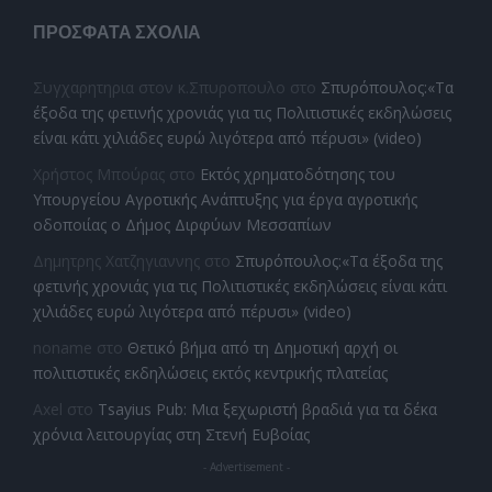
ΠΡΌΣΦΑΤΑ ΣΧΌΛΙΑ
Συγχαρητηρια στον κ.Σπυροπουλο
στο
Σπυρόπουλος:«Τα
έξοδα της φετινής χρονιάς για τις Πολιτιστικές εκδηλώσεις
είναι κάτι χιλιάδες ευρώ λιγότερα από πέρυσι» (video)
Χρήστος Μπούρας
στο
Εκτός χρηματοδότησης του
Υπουργείου Αγροτικής Ανάπτυξης για έργα αγροτικής
οδοποιίας ο Δήμος Διρφύων Μεσσαπίων
Δημητρης Χατζηγιαννης
στο
Σπυρόπουλος:«Τα έξοδα της
φετινής χρονιάς για τις Πολιτιστικές εκδηλώσεις είναι κάτι
χιλιάδες ευρώ λιγότερα από πέρυσι» (video)
noname
στο
Θετικό βήμα από τη Δημοτική αρχή οι
πολιτιστικές εκδηλώσεις εκτός κεντρικής πλατείας
Axel
στο
Tsayius Pub: Μια ξεχωριστή βραδιά για τα δέκα
χρόνια λειτουργίας στη Στενή Ευβοίας
- Advertisement -