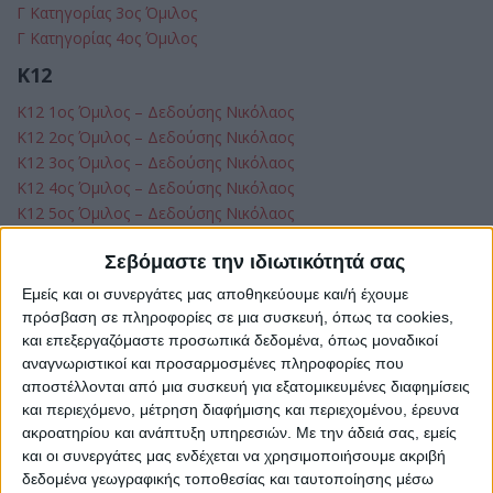
Γ Κατηγορίας 3ος Όμιλος
Γ Κατηγορίας 4ος Όμιλος
Κ12
Κ12 1ος Όμιλος – Δεδούσης Νικόλαος
Κ12 2ος Όμιλος – Δεδούσης Νικόλαος
Κ12 3ος Όμιλος – Δεδούσης Νικόλαος
Κ12 4ος Όμιλος – Δεδούσης Νικόλαος
Κ12 5ος Όμιλος – Δεδούσης Νικόλαος
Κ12 6ος Όμιλος – Δεδούσης Νικόλαος
Σεβόμαστε την ιδιωτικότητά σας
Κ12 7ος Όμιλος – Δεδούσης Νικόλαος
Κ12 8ος Όμιλος – Δεδούσης Νικόλαος
Εμείς και οι συνεργάτες μας αποθηκεύουμε και/ή έχουμε
πρόσβαση σε πληροφορίες σε μια συσκευή, όπως τα cookies,
Κ14
και επεξεργαζόμαστε προσωπικά δεδομένα, όπως μοναδικοί
Κ14 1ος Όμιλος – Αλεξανδρής Χαρίλαος
αναγνωριστικοί και προσαρμοσμένες πληροφορίες που
Κ14 2ος Όμιλος – Αλεξανδρής Χαρίλαος
αποστέλλονται από μια συσκευή για εξατομικευμένες διαφημίσεις
και περιεχόμενο, μέτρηση διαφήμισης και περιεχομένου, έρευνα
Κ14 3ος Όμιλος – Αλεξανδρής Χαρίλαος
ακροατηρίου και ανάπτυξη υπηρεσιών.
Με την άδειά σας, εμείς
Κ14 4ος Όμιλος – Αλεξανδρής Χαρίλαος
και οι συνεργάτες μας ενδέχεται να χρησιμοποιήσουμε ακριβή
Κ14 5ος Όμιλος – Αλεξανδρής Χαρίλαος
δεδομένα γεωγραφικής τοποθεσίας και ταυτοποίησης μέσω
Κ14 6ος Όμιλος – Αλεξανδρής Χαρίλαος