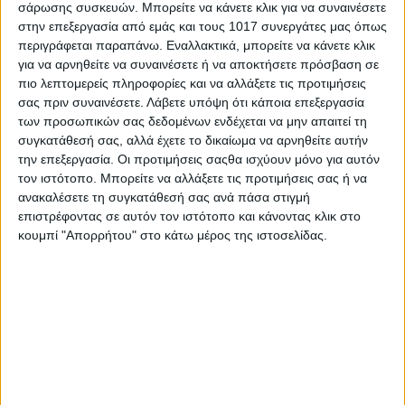
σάρωσης συσκευών. Μπορείτε να κάνετε κλικ για να συναινέσετε
Κ14 7ος Όμιλος – Αλεξανδρής Χαρίλαος
στην επεξεργασία από εμάς και τους 1017 συνεργάτες μας όπως
Κ16
περιγράφεται παραπάνω. Εναλλακτικά, μπορείτε να κάνετε κλικ
για να αρνηθείτε να συναινέσετε ή να αποκτήσετε πρόσβαση σε
Κ16 1ος Όμιλος – Γκάβαλης Δημήτρης
πιο λεπτομερείς πληροφορίες και να αλλάξετε τις προτιμήσεις
Κ16 2ος Όμιλος – Γκάβαλης Δημήτρης
σας πριν συναινέσετε.
Λάβετε υπόψη ότι κάποια επεξεργασία
Κ16 3ος Όμιλος – Γκάβαλης Δημήτρης
των προσωπικών σας δεδομένων ενδέχεται να μην απαιτεί τη
συγκατάθεσή σας, αλλά έχετε το δικαίωμα να αρνηθείτε αυτήν
την επεξεργασία. Οι προτιμήσεις σαςθα ισχύουν μόνο για αυτόν
τον ιστότοπο. Μπορείτε να αλλάξετε τις προτιμήσεις σας ή να
Share
ανακαλέσετε τη συγκατάθεσή σας ανά πάσα στιγμή
επιστρέφοντας σε αυτόν τον ιστότοπο και κάνοντας κλικ στο
Share
Post
Email
Print
κουμπί "Απορρήτου" στο κάτω μέρος της ιστοσελίδας.