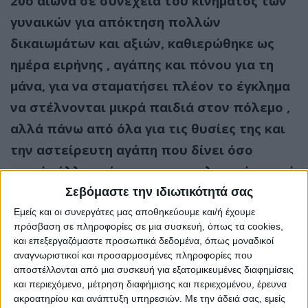
20ο αιώνα σε συνέχεια του κινήματος των
γυναικών για απόκτηση πολλών
δικαιωμάτων και αξιών, καθιερώθηκε ως
ημέρα ειρήνης , αγάπης και πόνου για τη
μάνα, για να σταματήσει πλέον το έγκλημα
να στέλνονται μικρά παιδιά στον πόλεμο ,
αλλά πάνω από όλα για τις θυσίες της και
την αστείρευτη αγάπη που δίνει όσο
κανείς άλλος μέχρι και την τελευταία πνοή
της…!!
Σεβόμαστε την ιδιωτικότητά σας
Ως ΔΗΜΟΣ ΔΙΡΦΥΩΝ-ΜΕΣΣΑΠΙΩΝ , Τμήμα
Εμείς και οι συνεργάτες μας αποθηκεύουμε και/ή έχουμε
πρόσβαση σε πληροφορίες σε μια συσκευή, όπως τα cookies,
Πολιτισμού , με το Τοπικό Συμβούλιο
και επεξεργαζόμαστε προσωπικά δεδομένα, όπως μοναδικοί
Ψαχνών τιμούν το ιερό αυτό πρόσωπο με
αναγνωριστικοί και προσαρμοσμένες πληροφορίες που
αποστέλλονται από μια συσκευή για εξατομικευμένες διαφημίσεις
μια ξεχωριστή εκδήλωση στις 12 Μαϊου
και περιεχόμενο, μέτρηση διαφήμισης και περιεχομένου, έρευνα
Δευτέρα στις 7μμ , στην Κεντρική Πλατεία
ακροατηρίου και ανάπτυξη υπηρεσιών.
Με την άδειά σας, εμείς