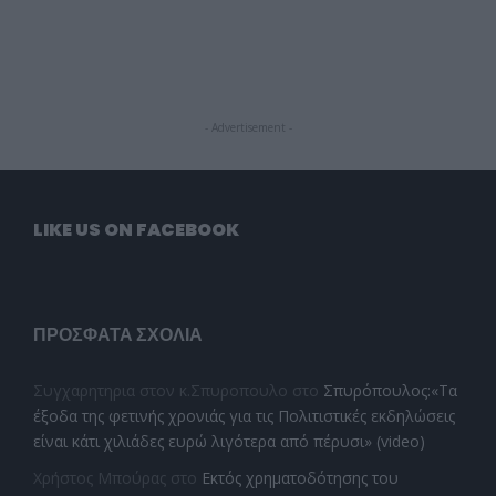
- Advertisement -
LIKE US ON FACEBOOK
ΠΡΌΣΦΑΤΑ ΣΧΌΛΙΑ
Συγχαρητηρια στον κ.Σπυροπουλο
στο
Σπυρόπουλος:«Τα
έξοδα της φετινής χρονιάς για τις Πολιτιστικές εκδηλώσεις
είναι κάτι χιλιάδες ευρώ λιγότερα από πέρυσι» (video)
Χρήστος Μπούρας
στο
Εκτός χρηματοδότησης του