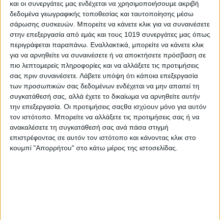
και οι συνεργάτες μας ενδέχεται να χρησιμοποιήσουμε ακριβή
των Ψαχνών.
δεδομένα γεωγραφικής τοποθεσίας και ταυτοποίησης μέσω
Σας προσκαλούμε όλους, όλες τις Μητέρες
σάρωσης συσκευών. Μπορείτε να κάνετε κλικ για να συναινέσετε
στην επεξεργασία από εμάς και τους 1019 συνεργάτες μας όπως
και ειδικότερα τα παιδιά κάθε ηλικίας να
περιγράφεται παραπάνω. Εναλλακτικά, μπορείτε να κάνετε κλικ
έρθουν και να τιμήσουμε τις μανούλες
για να αρνηθείτε να συναινέσετε ή να αποκτήσετε πρόσβαση σε
πιο λεπτομερείς πληροφορίες και να αλλάξετε τις προτιμήσεις
τους, προσφέροντας μία ζωγραφιά , ένα
σας πριν συναινέσετε.
Λάβετε υπόψη ότι κάποια επεξεργασία
ποίημα, δύο λόγια αγάπης, ένα λουλούδι…!
των προσωπικών σας δεδομένων ενδέχεται να μην απαιτεί τη
συγκατάθεσή σας, αλλά έχετε το δικαίωμα να αρνηθείτε αυτήν
εκφράζοντας και με αυτό το τρόπο ένα
την επεξεργασία. Οι προτιμήσεις σαςθα ισχύουν μόνο για αυτόν
μικρό ευχαριστώ στον φύλακα άγγελό
τον ιστότοπο. Μπορείτε να αλλάξετε τις προτιμήσεις σας ή να
ανακαλέσετε τη συγκατάθεσή σας ανά πάσα στιγμή
τους..!.
επιστρέφοντας σε αυτόν τον ιστότοπο και κάνοντας κλικ στο
Θα υπάρχουν εργαστήριο ζωγραφικής από
κουμπί "Απορρήτου" στο κάτω μέρος της ιστοσελίδας.
γνωστούς καλλιτέχνες και άλλες
εκπλήξεις …!!για να γιορτάσουμε όπως
αξίζει την ΜΑΝΑ..!
Η ΑΝΤΙΔΗΜΑΡΧΟΣ ΠΟΛΙΤΙΣΜΟΥ –ΤΟΥΡΙΣΜΟΥ