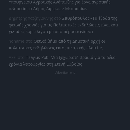
Υπουργείου Αγροτικής Ανάπτυξης για έργα αγροτικής
οδοποιίας ο Δήμος Διρφύων Μεσσαπίων
Δημητρης Χατζηγιαννης
στο
Σπυρόπουλος:«Τα έξοδα της
φετινής χρονιάς για τις Πολιτιστικές εκδηλώσεις είναι κάτι
χιλιάδες ευρώ λιγότερα από πέρυσι» (video)
noname
στο
Θετικό βήμα από τη Δημοτική αρχή οι
πολιτιστικές εκδηλώσεις εκτός κεντρικής πλατείας
Axel
στο
Tsayius Pub: Μια ξεχωριστή βραδιά για τα δέκα
χρόνια λειτουργίας στη Στενή Ευβοίας
- Advertisement -