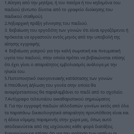
1.Αίτηση από την μητέρα, ή τον πατέρα ή τον κηδεμόνα του
παιδιού (έντυπο δίνεται από το γραφείο διοίκησης του
παιδικού σταθμού).
2.Ληξιαρχική πράξη γέννησης του παιδιού.
3. Βεβαίωση του εργοδότη των γονιών ότι είναι εργαζόμενοι ή
πρόκειται να εργαστούν εντός μηνός από την υποβολή της
αίτησης εγγραφής.
4. Βεβαίωση γιατρού για την καλή σωματική και πνευματική
υγεία του παιδιού, στην οποία πρέπει να βεβαιώνεται επίσης
ότι έχει γίνει ο απαραίτητος εμβολιασμός ανάλογα με την
ηλικία του.
5.Πιστοποιητικό οικογενειακής κατάστασης των γονιών
6.Υπεύθυνη ∆ήλωση του γονέα στην οποία θα
αναφέρεταιποιος θα παραλαμβάνει το παιδί από το σχολείο.
7.Αντίγραφο τελευταίου εκκαθαριστικού σημειώματος
8. Για την εγγραφή παιδιών αλλοδαπών γονέων εκτός από όλα
τα παραπάνω δικαιολογητικά απαραίτητη προϋπόθεση είναι και
η άδεια νόμιμης παραμονής στην χώρα μας, όπως αυτό
αποδεικνύεται από της ισχύουσες κάθε φορά διατάξεις.
Ενημερώνουμε επίσης ότι για την φοίτηση των νηπίων οι