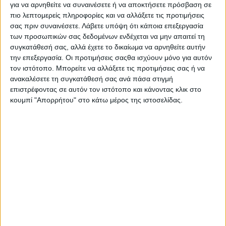
για να αρνηθείτε να συναινέσετε ή να αποκτήσετε πρόσβαση σε
πιο λεπτομερείς πληροφορίες και να αλλάξετε τις προτιμήσεις
σας πριν συναινέσετε.
Λάβετε υπόψη ότι κάποια επεξεργασία
των προσωπικών σας δεδομένων ενδέχεται να μην απαιτεί τη
συγκατάθεσή σας, αλλά έχετε το δικαίωμα να αρνηθείτε αυτήν
την επεξεργασία. Οι προτιμήσεις σαςθα ισχύουν μόνο για αυτόν
AUTHOR
τον ιστότοπο. Μπορείτε να αλλάξετε τις προτιμήσεις σας ή να
Σταμάτης Κ. Ρουσόδημος
ανακαλέσετε τη συγκατάθεσή σας ανά πάσα στιγμή
επιστρέφοντας σε αυτόν τον ιστότοπο και κάνοντας κλικ στο
Ο Σταμάτης Κ. Ρουσόδημος είναι Ιδιοκτήτης και
κουμπί "Απορρήτου" στο κάτω μέρος της ιστοσελίδας.
Νόμιμος Εκπρόσωπος της Ιστοσελίδας Psaxna.gr. Είναι
μέλος της Ένωσης Δημοσιογράφων Περιοδικού και
Ηλεκτρονικού τύπου Μακεδονίας-Θράκης με Αριθμό
Μητρώου 0533.
TRENDING NOW