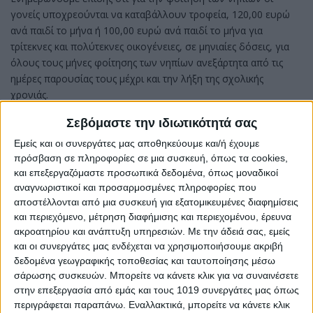
γονείς υποχρεούνται να καταβάλλουν τροφεία, 120,00 ευρώ
ανά παιδί το μήνα ή 100,00 ευρώ ανά παιδί το μήνα για
τρίτεκνες και πολύτεκνες οικογένειες, σε μηνιαίες δόσεις, για
όλους τους μήνες φοίτησης των νηπίων ανεξάρτητα από τις
ημέρες παρουσίας τους μέχρι και την λήξη της σχολικής
χρονιάς.
Η Πρόεδρος της ∆Η.Κ.Α.∆Ι.ΜΕ.
Σεβόμαστε την ιδιωτικότητά σας
Γεωργία Τζάθα
Εμείς και οι συνεργάτες μας αποθηκεύουμε και/ή έχουμε
πρόσβαση σε πληροφορίες σε μια συσκευή, όπως τα cookies,
Share
και επεξεργαζόμαστε προσωπικά δεδομένα, όπως μοναδικοί
αναγνωριστικοί και προσαρμοσμένες πληροφορίες που
Share
Post
Email
Print
αποστέλλονται από μια συσκευή για εξατομικευμένες διαφημίσεις
και περιεχόμενο, μέτρηση διαφήμισης και περιεχομένου, έρευνα
ακροατηρίου και ανάπτυξη υπηρεσιών.
Με την άδειά σας, εμείς
και οι συνεργάτες μας ενδέχεται να χρησιμοποιήσουμε ακριβή
δεδομένα γεωγραφικής τοποθεσίας και ταυτοποίησης μέσω
σάρωσης συσκευών. Μπορείτε να κάνετε κλικ για να συναινέσετε
στην επεξεργασία από εμάς και τους 1019 συνεργάτες μας όπως
περιγράφεται παραπάνω. Εναλλακτικά, μπορείτε να κάνετε κλικ