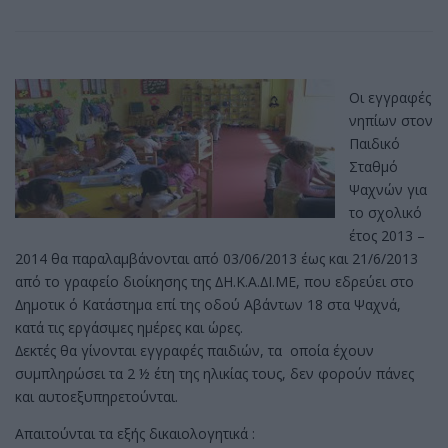
Οι εγγραφές
νηπίων στον
Παιδικό
Σταθμό
Ψαχνών για
το σχολικό
έτος 2013 –
2014 θα παραλαμβάνονται από 03/06/2013 έως και 21/6/2013
από το γραφείο διοίκησης της ∆Η.Κ.Α.∆Ι.ΜΕ, που εδρεύει στο
∆ημοτικ ό Κατάστημα επί της οδού Αβάντων 18 στα Ψαχνά,
κατά τις εργάσιμες ημέρες και ώρες.
∆εκτές θα γίνονται εγγραφές παιδιών, τα οποία έχουν
συμπληρώσει τα 2 ½ έτη της ηλικίας τους, δεν φορούν πάνες
και αυτοεξυπηρετούνται.
Απαιτούνται τα εξής δικαιολογητικά :