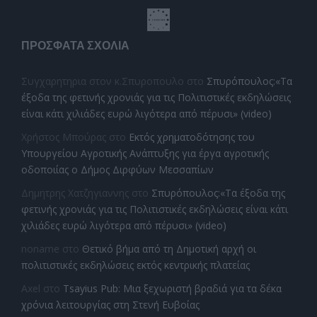
ΠΡΌΣΦΑΤΑ ΣΧΌΛΙΑ
Συγχαρητηρια στον κ.Σπυροπουλο
στο
Σπυρόπουλος:«Τα
έξοδα της φετινής χρονιάς για τις Πολιτιστικές εκδηλώσεις
είναι κάτι χιλιάδες ευρώ λιγότερα από πέρυσι» (video)
Χρήστος Μπούρας
στο
Εκτός χρηματοδότησης του
Υπουργείου Αγροτικής Ανάπτυξης για έργα αγροτικής
οδοποιίας ο Δήμος Διρφύων Μεσσαπίων
Δημητρης Χατζηγιαννης
στο
Σπυρόπουλος:«Τα έξοδα της
φετινής χρονιάς για τις Πολιτιστικές εκδηλώσεις είναι κάτι
χιλιάδες ευρώ λιγότερα από πέρυσι» (video)
noname
στο
Θετικό βήμα από τη Δημοτική αρχή οι
πολιτιστικές εκδηλώσεις εκτός κεντρικής πλατείας
Axel
στο
Tsayius Pub: Μια ξεχωριστή βραδιά για τα δέκα
χρόνια λειτουργίας στη Στενή Ευβοίας