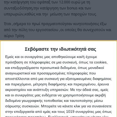
την κατάργηση του εφάπαξ των 12.000 ευρώ με τη
συνταξιοδότηση,την κατάργηση των bonus και των
υπερωριών,καθώς και την μείωση των παροχών τους.
Έτσι ,σήμερα το πρωί πραγματοποίησαν κινητοποιήσεις έξω
από την πύλη του εργοστασίου ,οι οποίες θα συνεχιστούν και
αύριο Τρίτη.
Σύμφωνα με πληροφορίες οι εργαζόμενοι σκοπεύουν να
Σεβόμαστε την ιδιωτικότητά σας
μεταβούν και στο υπουργείο εργασίας προκειμένου να
Εμείς και οι συνεργάτες μας αποθηκεύουμε και/ή έχουμε
διαμαρτυρηθούν για τα αιτήματά τους.
πρόσβαση σε πληροφορίες σε μια συσκευή, όπως τα cookies,
και επεξεργαζόμαστε προσωπικά δεδομένα, όπως μοναδικοί
αναγνωριστικοί και προσαρμοσμένες πληροφορίες που
αποστέλλονται από μια συσκευή για εξατομικευμένες διαφημίσεις
και περιεχόμενο, μέτρηση διαφήμισης και περιεχομένου, έρευνα
Share
ακροατηρίου και ανάπτυξη υπηρεσιών.
Με την άδειά σας, εμείς
και οι συνεργάτες μας ενδέχεται να χρησιμοποιήσουμε ακριβή
Share
Post
Email
Print
δεδομένα γεωγραφικής τοποθεσίας και ταυτοποίησης μέσω
σάρωσης συσκευών. Μπορείτε να κάνετε κλικ για να συναινέσετε
στην επεξεργασία από εμάς και τους 1019 συνεργάτες μας όπως
περιγράφεται παραπάνω. Εναλλακτικά, μπορείτε να κάνετε κλικ