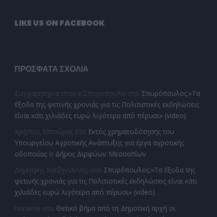
LIKE US ON FACEBOOK
ΠΡΌΣΦΑΤΑ ΣΧΌΛΙΑ
Συγχαρητηρια στον κ.Σπυροπουλο
στο
Σπυρόπουλος:«Τα
έξοδα της φετινής χρονιάς για τις Πολιτιστικές εκδηλώσεις
είναι κάτι χιλιάδες ευρώ λιγότερα από πέρυσι» (video)
Χρήστος Μπούρας
στο
Εκτός χρηματοδότησης του
Υπουργείου Αγροτικής Ανάπτυξης για έργα αγροτικής
οδοποιίας ο Δήμος Διρφύων Μεσσαπίων
Δημητρης Χατζηγιαννης
στο
Σπυρόπουλος:«Τα έξοδα της
φετινής χρονιάς για τις Πολιτιστικές εκδηλώσεις είναι κάτι
χιλιάδες ευρώ λιγότερα από πέρυσι» (video)
noname
στο
Θετικό βήμα από τη Δημοτική αρχή οι