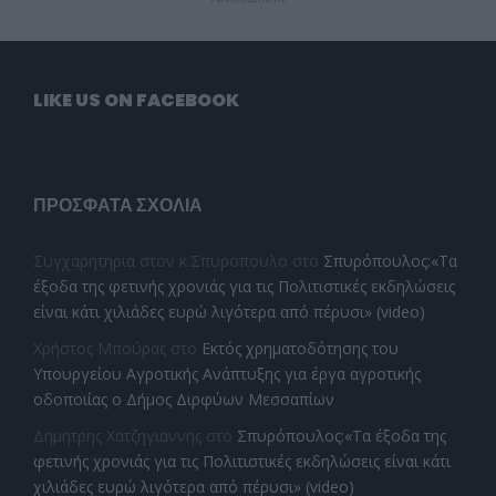
LIKE US ON FACEBOOK
ΠΡΌΣΦΑΤΑ ΣΧΌΛΙΑ
Συγχαρητηρια στον κ.Σπυροπουλο
στο
Σπυρόπουλος:«Τα
έξοδα της φετινής χρονιάς για τις Πολιτιστικές εκδηλώσεις
είναι κάτι χιλιάδες ευρώ λιγότερα από πέρυσι» (video)
Χρήστος Μπούρας
στο
Εκτός χρηματοδότησης του
Υπουργείου Αγροτικής Ανάπτυξης για έργα αγροτικής
οδοποιίας ο Δήμος Διρφύων Μεσσαπίων
Δημητρης Χατζηγιαννης
στο
Σπυρόπουλος:«Τα έξοδα της
φετινής χρονιάς για τις Πολιτιστικές εκδηλώσεις είναι κάτι
χιλιάδες ευρώ λιγότερα από πέρυσι» (video)