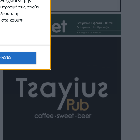
νδέχεται να μην
Οι προτιμήσεις σαςθα
λέσετε τη
κ στο κουμπί
ΜΦΩΝΩ