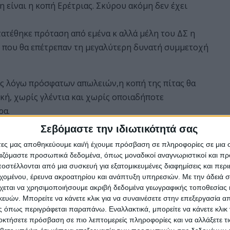
είναι η κοπή Ερέτριας. Σκύρου ακόμη δεν έχει
ατέθηκε πρόταση από εμένα κ αλλά μέλη του ΔΣ η
 που θα επέτρεπαν τη μεγαλύτερη δυνατή συμμετοχή
ος λόγω πρόσφατων απωλειών,η κοπή της πίτας θα
κή, χωρίς γλέντια και χωρίς οποιαδήποτε
ρα.
Σεβόμαστε την ιδιωτικότητά σας
ς 14:00 στο Δημαρχείο, δυσχεραίνει τη συμμετοχή
άτες μας αποθηκεύουμε και/ή έχουμε πρόσβαση σε πληροφορίες σε μια
ο συγκεκριμένο διάστημα.
ργαζόμαστε προσωπικά δεδομένα, όπως μοναδικοί αναγνωριστικοί και 
στέλλονται από μια συσκευή για εξατομικευμένες διαφημίσεις και περ
αντιμετώπιση ως προς τα ποσά και τις παροχές που
εχομένου, έρευνα ακροατηρίου και ανάπτυξη υπηρεσιών.
Με την άδειά σα
οι της Εύβοιας να αντιμετωπίζονται ισότιμα.
χεται να χρησιμοποιήσουμε ακριβή δεδομένα γεωγραφικής τοποθεσίας 
ών. Μπορείτε να κάνετε κλικ για να συναινέσετε στην επεξεργασία απ
η μου να δηλώσω ότι η συγκεκριμένη επιλογή δεν
 όπως περιγράφεται παραπάνω. Εναλλακτικά, μπορείτε να κάνετε κλικ γ
μβουλίου και ότι προσωπικά έχω εκφράσει τη
οκτήσετε πρόσβαση σε πιο λεπτομερείς πληροφορίες και να αλλάξετε τι