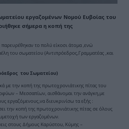
ωματείου εργαζομένων Νομού Ευβοίας του
ήθηκε σήμερα η κοπή της
παρευρέθηκαν το πολύ είκοσι άτομα ,ενώ
μέλη του σωματείου (Αντιπρόεδρος,Γραμματέας ,και
ρόεδρος του Σωματείου)
ά με την κοπή της πρωτοχρονιάτικης πίτας του
ρφύων – Μεσσαπίων, αισθάνομαι την ανάγκη,με
υς εργαζόμενους,να διευκρινίσω τα εξής :
σει την κοπή της πρωτοχρονιάτικης πίτας σε όλους
υμμετοχή των εργαζομένων.
εις στους Δήμους Καρύστου, Κύμης –