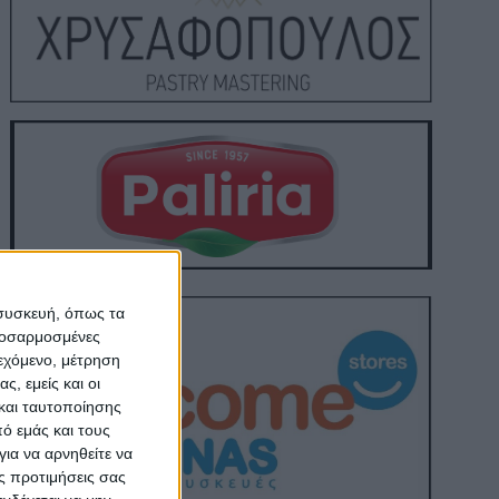
 συσκευή, όπως τα
προσαρμοσμένες
ιεχόμενο, μέτρηση
ς, εμείς και οι
και ταυτοποίησης
ό εμάς και τους
ια να αρνηθείτε να
ς προτιμήσεις σας