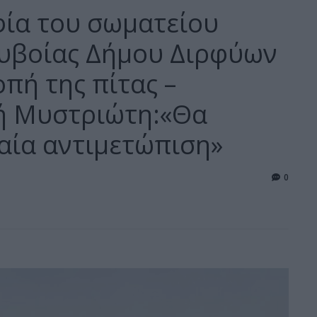
ία του σωματείου
υβοίας Δήμου Διρφύων
πή της πίτας –
ή Μυστριώτη:«Θα
ιαία αντιμετώπιση»
0