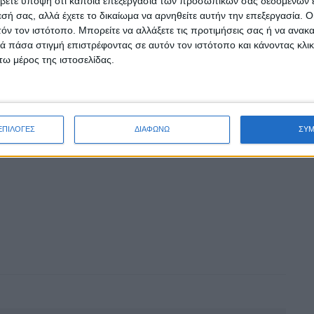
βετε υπόψη ότι κάποια επεξεργασία των προσωπικών σας δεδομένων ε
 διαδικασία λήψης της απόφασης.
εσή σας, αλλά έχετε το δικαίωμα να αρνηθείτε αυτήν την επεξεργασία. 
υς ενημέρωσης και αποκατάστασης της πραγματικής
τόν τον ιστότοπο. Μπορείτε να αλλάξετε τις προτιμήσεις σας ή να ανακα
μενους και στη μνήμη των ανθρώπων που έχουν
 πάσα στιγμή επιστρέφοντας σε αυτόν τον ιστότοπο και κάνοντας κλι
ω μέρος της ιστοσελίδας.
ΕΠΙΛΟΓΕΣ
ΔΙΑΦΩΝΩ
ΣΥ