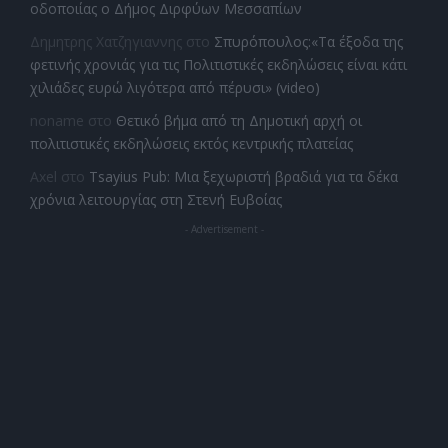
οδοποιίας ο Δήμος Διρφύων Μεσσαπίων
Δημητρης Χατζηγιαννης
στο
Σπυρόπουλος:«Τα έξοδα της
φετινής χρονιάς για τις Πολιτιστικές εκδηλώσεις είναι κάτι
χιλιάδες ευρώ λιγότερα από πέρυσι» (video)
noname
στο
Θετικό βήμα από τη Δημοτική αρχή οι
πολιτιστικές εκδηλώσεις εκτός κεντρικής πλατείας
Axel
στο
Tsayius Pub: Μια ξεχωριστή βραδιά για τα δέκα
χρόνια λειτουργίας στη Στενή Ευβοίας
- Advertisement -