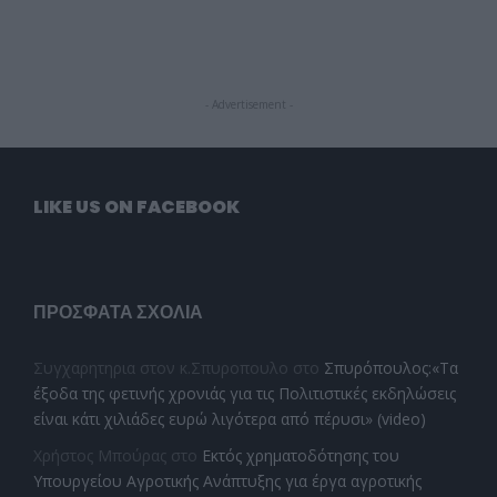
- Advertisement -
LIKE US ON FACEBOOK
ΠΡΌΣΦΑΤΑ ΣΧΌΛΙΑ
Συγχαρητηρια στον κ.Σπυροπουλο
στο
Σπυρόπουλος:«Τα
έξοδα της φετινής χρονιάς για τις Πολιτιστικές εκδηλώσεις
είναι κάτι χιλιάδες ευρώ λιγότερα από πέρυσι» (video)
Χρήστος Μπούρας
στο
Εκτός χρηματοδότησης του
Υπουργείου Αγροτικής Ανάπτυξης για έργα αγροτικής