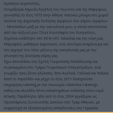
Αγαπητοί συμπολίτες,
Ονομάζομαι Λημνιός Άγγελος του Κων/νου και της Μαργαρώς,
γεννηθείς το έτος 1973 στην Αθήνα. Κατοικώ μόνιμα στο χωριό
Λούτσα της Δημοτικής Ενότητας Διρφύων του Δήμου Διρφύων
– Μεσσαπίων μαζί με την οικογένειά μου, η οποία αποτελείται
από την σύζυγό μου Όλγα Κουτσάφτη του Ευαγγέλου,
δημόσια υπάλληλο στο ΚΕ.Φ.Ι.ΑΠ. Χαλκίδας και την κόρη μας
Μαργαρίτα, μαθήτρια Δημοτικού, ενώ σύντομα αναμένουμε και
τον ερχομό του νέου μέλους της οικογένειάς μας με την
γέννηση της δεύτερης κόρης μας.
Έχω σπουδάσει στη Σχολή Τουριστικής Εκπαίδευσης και
συγκεκριμένα στο Τμήμα Τουριστικών Επαγγελμάτων, ενώ
γνωρίζω τρεις ξένες γλώσσες, ήτοι Αγγλικά, Γαλλικά και Ιταλικά.
Κατά το παρελθόν και μέχρι το έτος 2015 διατηρούσα
επιχείρηση catering με την επωνυμία «Marmita Catering»,
καθώς και αλυσίδα πέντε καταστημάτων εστίασης στον νομό
Αττικής. Παράλληλα, ήδη από το έτος 2004 εργάζομαι ως
Προϊστάμενος Συντονιστής Δικτύου στο Τραμ Αθηνών, με
συμμετοχή σε εξειδικευμένες εκπαιδεύσεις στη Γερμανία.