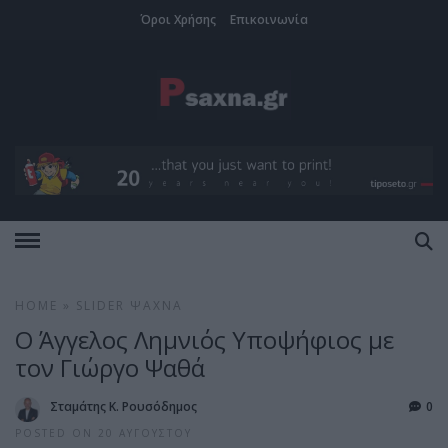
Όροι Χρήσης
Επικοινωνία
HOME
»
SLIDER
ΨΑΧΝΆ
Ο Άγγελος Λημνιός Υποψήφιος με
τον Γιώργο Ψαθά
Σταμάτης Κ. Ρουσόδημος
0
POSTED ON 20 ΑΥΓΟΎΣΤΟΥ