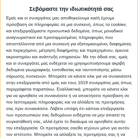
Στις επερχόμενες αυτοδιοικητικές εκλογές, έχοντας υψηλό
αίσθημα ευθύνης συστρατεύομαι με τον Συνδυασμό ΔΗΜ.Ο.Σ.
Σεβόμαστε την ιδιωτικότητά σας
με επικεφαλής τον νυν Δήμαρχό μας κ. Ψαθά Γεώργιο και θέτω
Εμείς και οι συνεργάτες μας αποθηκεύουμε και/ή έχουμε
υποψηφιότητα ως Δημοτικός Σύμβουλος για τις εκλογές της
πρόσβαση σε πληροφορίες σε μια συσκευή, όπως τα cookies,
8ης Οκτωβρίου στον Δήμο Διρφύων Μεσσαπίων.
και επεξεργαζόμαστε προσωπικά δεδομένα, όπως μοναδικοί
Κινητήριος δύναμη για την ενασχόληση μου με τα κοινά
αναγνωριστικοί και προσαρμοσμένες πληροφορίες που
αποτελεί η αγάπη μου για την περιοχή μας και η θέλησή μου
αποστέλλονται από μια συσκευή για εξατομικευμένες διαφημίσεις
για ένα καλύτερο μέλλον σε έναν τόπο με προοπτική και
και περιεχόμενο, μέτρηση διαφήμισης και περιεχομένου, έρευνα
ακροατηρίου και ανάπτυξη υπηρεσιών.
Με την άδειά σας, εμείς
δυναμική, όπως ο δικός μας.
και οι συνεργάτες μας ενδέχεται να χρησιμοποιήσουμε ακριβή
Για αυτό τον λόγο, δεσμεύομαι απέναντι σας να θέσω εαυτόν
δεδομένα γεωγραφικής τοποθεσίας και ταυτοποίησης μέσω
με εντιμότητα και αξιοπρέπεια στην υπηρεσία του Δήμου μας,
σάρωσης συσκευών. Μπορείτε να κάνετε κλικ για να συναινέσετε
καταθέτοντας τις γνώσεις, την πείρα, την τόλμη, την θέληση και
στην επεξεργασία από εμάς και τους 1019 συνεργάτες μας όπως
το πάθος μου. Αποκλειστικό μου στόχο αποτελεί η ουσιαστική
περιγράφεται παραπάνω. Εναλλακτικά, μπορείτε να κάνετε κλικ
επίλυση των προβλημάτων της καθημερινότητας, η άμεση
για να αρνηθείτε να συναινέσετε ή να αποκτήσετε πρόσβαση σε
διεκδίκηση και αποπεράτωση ζωτικών έργων υποδομής, καθώς
πιο λεπτομερείς πληροφορίες και να αλλάξετε τις προτιμήσεις
και η εξασφάλιση όσο το δυνατόν περισσότερων πόρων προς
σας πριν συναινέσετε.
Λάβετε υπόψη ότι κάποια επεξεργασία
όφελος του Δήμου μας. Όραμά μου συνιστά η περαιτέρω
των προσωπικών σας δεδομένων ενδέχεται να μην απαιτεί τη
αναβάθμιση της ποιότητας ζωής των κατοίκων του Δήμου μας,
συγκατάθεσή σας, αλλά έχετε το δικαίωμα να αρνηθείτε αυτήν
μέσω της επίτευξης νέων ρεαλιστικών και συγκεκριμένων
την επεξεργασία. Οι προτιμήσεις σαςθα ισχύουν μόνο για αυτόν
τον ιστότοπο. Μπορείτε να αλλάξετε τις προτιμήσεις σας ή να
στόχων που ήδη έχει θέσει ο Δήμαρχός μας μέσα από το