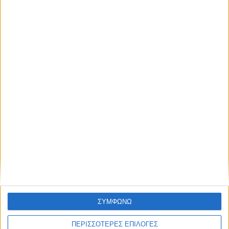
ΙΣΤΌΤΟΠΟΣ
ΑΠΟΘΉΚΕΥΣΕ ΤΟ ΌΝΟΜΆ ΜΟΥ, EMAIL, ΚΑΙ
ΤΟΝ ΙΣΤΌΤΟΠΟ ΜΟΥ ΣΕ ΑΥΤΌΝ ΤΟΝ ΠΛΟΗΓΌ ΓΙΑ
ΤΗΝ ΕΠΌΜΕΝΗ ΦΟΡΆ ΠΟΥ ΘΑ ΣΧΟΛΙΆΣΩ.
ΣΥΜΦΩΝΩ
ΠΕΡΙΣΣΟΤΕΡΕΣ ΕΠΙΛΟΓΕΣ