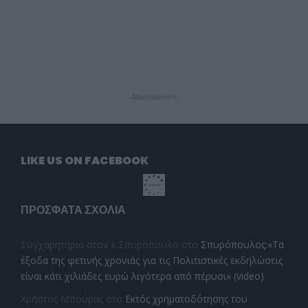
- Advertisement -
LIKE US ON FACEBOOK
ΠΡΌΣΦΑΤΑ ΣΧΌΛΙΑ
Συγχαρητηρια στον κ.Σπυροπουλο
στο
Σπυρόπουλος:«Τα
έξοδα της φετινής χρονιάς για τις Πολιτιστικές εκδηλώσεις
είναι κάτι χιλιάδες ευρώ λιγότερα από πέρυσι» (video)
Χρήστος Μπούρας
στο
Εκτός χρηματοδότησης του