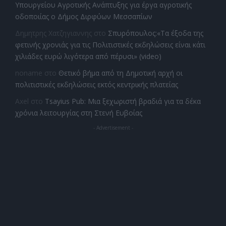
Υπουργείου Αγροτικής Ανάπτυξης για έργα αγροτικής
οδοποιίας ο Δήμος Διρφύων Μεσσαπίων
Δημητρης Χατζηγιαννης
στο
Σπυρόπουλος:«Τα έξοδα της
φετινής χρονιάς για τις Πολιτιστικές εκδηλώσεις είναι κάτι
χιλιάδες ευρώ λιγότερα από πέρυσι» (video)
noname
στο
Θετικό βήμα από τη Δημοτική αρχή οι
πολιτιστικές εκδηλώσεις εκτός κεντρικής πλατείας
Axel
στο
Tsayius Pub: Μια ξεχωριστή βραδιά για τα δέκα
χρόνια λειτουργίας στη Στενή Ευβοίας
- Advertisement -