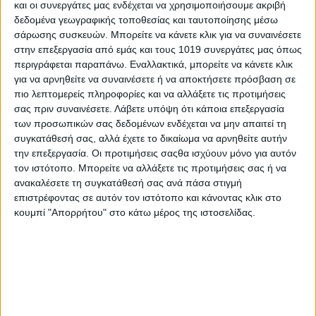
και οι συνεργάτες μας ενδέχεται να χρησιμοποιήσουμε ακριβή
να ελέγχει άμεσα αν η τιμή ενός συγκεκριμένου προϊόντος
δεδομένα γεωγραφικής τοποθεσίας και ταυτοποίησης μέσω
είναι ανταγωνιστική ή αν το ίδιο είδος διατίθεται φθηνότερα σε
σάρωσης συσκευών. Μπορείτε να κάνετε κλικ για να συναινέσετε
άλλο κατάστημα.
στην επεξεργασία από εμάς και τους 1019 συνεργάτες μας όπως
περιγράφεται παραπάνω. Εναλλακτικά, μπορείτε να κάνετε κλικ
Για παράδειγμα, θα μπορεί να συγκρίνει την τιμή ενός
για να αρνηθείτε να συναινέσετε ή να αποκτήσετε πρόσβαση σε
επώνυμου προϊόντος, όπως ένα πακέτο ρυζιού ή άλλο βασικό
πιο λεπτομερείς πληροφορίες και να αλλάξετε τις προτιμήσεις
αγαθό, με τις αντίστοιχες τιμές που προσφέρουν οι υπόλοιπες
σας πριν συναινέσετε.
Λάβετε υπόψη ότι κάποια επεξεργασία
αλυσίδες.
των προσωπικών σας δεδομένων ενδέχεται να μην απαιτεί τη
συγκατάθεσή σας, αλλά έχετε το δικαίωμα να αρνηθείτε αυτήν
Περιορισμός της αθέμιτης κερδοφορίας
την επεξεργασία. Οι προτιμήσεις σαςθα ισχύουν μόνο για αυτόν
Σύμφωνα με το υπουργείο Ανάπτυξης, η νέα εφαρμογή
τον ιστότοπο. Μπορείτε να αλλάξετε τις προτιμήσεις σας ή να
αναμένεται να συμβάλει και στον περιορισμό φαινομένων
ανακαλέσετε τη συγκατάθεσή σας ανά πάσα στιγμή
αθέμιτης κερδοφορίας, καθώς οι καταναλωτές θα έχουν τη
επιστρέφοντας σε αυτόν τον ιστότοπο και κάνοντας κλικ στο
δυνατότητα να εντοπίζουν άμεσα τυχόν σημαντικές αποκλίσεις
κουμπί "Απορρήτου" στο κάτω μέρος της ιστοσελίδας.
στις τιμές προϊόντων μεταξύ διαφορετικών καταστημάτων ή
αγορών.
Οι συγκεκριμένοι κωδικοί έχουν επιλεγεί με τη συνδρομή της
Circana Hellas, η οποία παρέχει στοιχεία για τα προϊόντα με τη
μεγαλύτερη εμπορική κίνηση στα σούπερ μάρκετ.