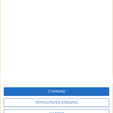
ΑΠΟΘΉΚΕΥΣΕ ΤΟ ΌΝΟΜΆ ΜΟΥ, EMAIL, ΚΑΙ
ΤΟΝ ΙΣΤΌΤΟΠΟ ΜΟΥ ΣΕ ΑΥΤΌΝ ΤΟΝ ΠΛΟΗΓΌ ΓΙΑ
ΤΗΝ ΕΠΌΜΕΝΗ ΦΟΡΆ ΠΟΥ ΘΑ ΣΧΟΛΙΆΣΩ.
ΣΥΜΦΩΝΩ
ΠΕΡΙΣΣΟΤΕΡΕΣ ΕΠΙΛΟΓΕΣ