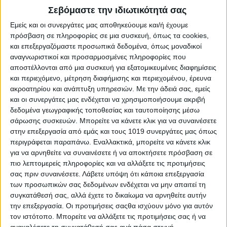
Σεβόμαστε την ιδιωτικότητά σας
Εμείς και οι συνεργάτες μας αποθηκεύουμε και/ή έχουμε
πρόσβαση σε πληροφορίες σε μια συσκευή, όπως τα cookies,
και επεξεργαζόμαστε προσωπικά δεδομένα, όπως μοναδικοί
αναγνωριστικοί και προσαρμοσμένες πληροφορίες που
αποστέλλονται από μια συσκευή για εξατομικευμένες διαφημίσεις
Share
και περιεχόμενο, μέτρηση διαφήμισης και περιεχομένου, έρευνα
ακροατηρίου και ανάπτυξη υπηρεσιών.
Με την άδειά σας, εμείς
Share
Post
Email
Print
και οι συνεργάτες μας ενδέχεται να χρησιμοποιήσουμε ακριβή
δεδομένα γεωγραφικής τοποθεσίας και ταυτοποίησης μέσω
σάρωσης συσκευών. Μπορείτε να κάνετε κλικ για να συναινέσετε
στην επεξεργασία από εμάς και τους 1019 συνεργάτες μας όπως
περιγράφεται παραπάνω. Εναλλακτικά, μπορείτε να κάνετε κλικ
για να αρνηθείτε να συναινέσετε ή να αποκτήσετε πρόσβαση σε
πιο λεπτομερείς πληροφορίες και να αλλάξετε τις προτιμήσεις
σας πριν συναινέσετε.
Λάβετε υπόψη ότι κάποια επεξεργασία
των προσωπικών σας δεδομένων ενδέχεται να μην απαιτεί τη
συγκατάθεσή σας, αλλά έχετε το δικαίωμα να αρνηθείτε αυτήν
την επεξεργασία. Οι προτιμήσεις σαςθα ισχύουν μόνο για αυτόν
τον ιστότοπο. Μπορείτε να αλλάξετε τις προτιμήσεις σας ή να
ανακαλέσετε τη συγκατάθεσή σας ανά πάσα στιγμή