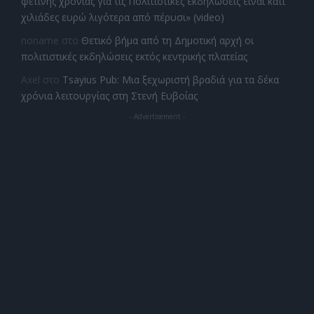
φετινής χρονιάς για τις Πολιτιστικές εκδηλώσεις είναι κάτι
χιλιάδες ευρώ λιγότερα από πέρυσι» (video)
noname
στο
Θετικό βήμα από τη Δημοτική αρχή οι
πολιτιστικές εκδηλώσεις εκτός κεντρικής πλατείας
Axel
στο
Tsayius Pub: Μια ξεχωριστή βραδιά για τα δέκα
χρόνια λειτουργίας στη Στενή Ευβοίας
- Advertisement -