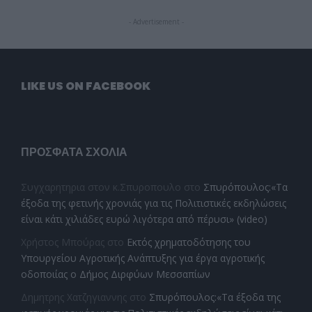
- Advertisement -
LIKE US ON FACEBOOK
ΠΡΌΣΦΑΤΑ ΣΧΌΛΙΑ
Συγχαρητηρια στον κ.Σπυροπουλο
στο
Σπυρόπουλος:«Τα
έξοδα της φετινής χρονιάς για τις Πολιτιστικές εκδηλώσεις
είναι κάτι χιλιάδες ευρώ λιγότερα από πέρυσι» (video)
Χρήστος Μπούρας
στο
Εκτός χρηματοδότησης του
Υπουργείου Αγροτικής Ανάπτυξης για έργα αγροτικής
οδοποιίας ο Δήμος Διρφύων Μεσσαπίων
Δημητρης Χατζηγιαννης
στο
Σπυρόπουλος:«Τα έξοδα της