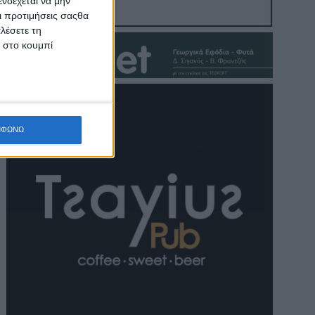
νδέχεται να μην
Οι προτιμήσεις σαςθα
λέσετε τη
κ στο κουμπί
ΜΦΩΝΩ