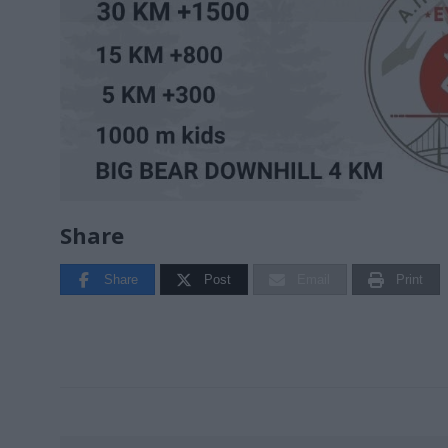
Share
Share
Post
Email
Print