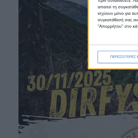
πριν συναινέσετε.
Λά
απαιτεί τη συγκατάθ
ισχύουν μόνο για αυ
συγκατάθεσή σας ανά
"Απορρήτου" στο κάτ
ΠΕΡΙΣΣΟΤΕΡΕΣ 