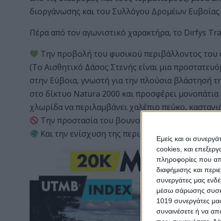
διοργάνωσης και του Συλλόγου Δρομέων Ευβοίας.
Πέρα από τον αγωνιστικό χαρακτήρα, το Dirfys Tra
Την προβολή του φυσικού περιβάλλοντος του α
(Το Αισθητικό Δάσος Στενής είναι μια προστατευό
στην Εύβοια, γνωστή για την πλούσια βλάστησή τη
στο δίκτυο Natura 2000 και προσφέρει μονοπάτια 
χλωρίδα να περιλαμβάνει χαλέπιο πεύκο, καστανιά,
Την προστασία του βουνού και των μονοπατιών
Και την ενίσχυση της περιβαλλοντικής συνείδη
Εμείς και οι συνεργ
cookies, και επεξε
πληροφορίες που απο
διαφήμισης και περι
συνεργάτες μας ενδέ
μέσω σάρωσης συσκευ
1019 συνεργάτες μας
συναινέσετε ή να απ