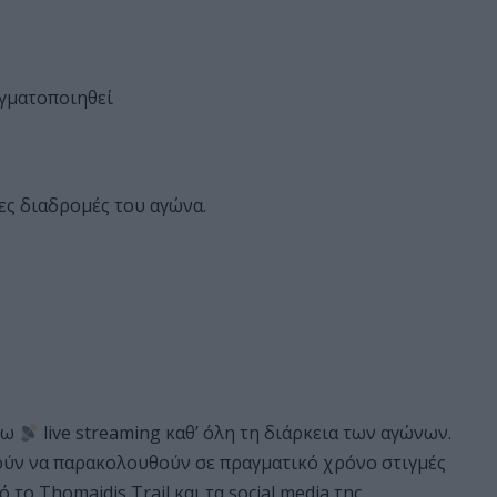
γματοποιηθεί
ες διαδρομές του αγώνα.
έσω
live streaming καθ’ όλη τη διάρκεια των αγώνων.
ούν να παρακολουθούν σε πραγματικό χρόνο στιγμές
 το Thomaidis Trail και τα social media της