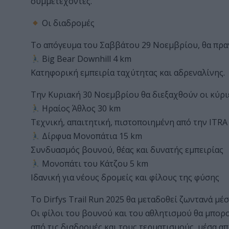
συμμετέχοντες.
Οι διαδρομές
Το απόγευμα του Σαββάτου 29 Νοεμβρίου, θα πρα
Big Bear Downhill 4 km
Κατηφορική εμπειρία ταχύτητας και αδρεναλίνης.
Την Κυριακή 30 Νοεμβρίου θα διεξαχθούν οι κύρι
Ηραίος Άθλος 30 km
Τεχνική, απαιτητική, πιστοποιημένη από την ITRA
Δίρφυα Μονοπάτια 15 km
Συνδυασμός βουνού, θέας και δυνατής εμπειρίας
Μονοπάτι του Κάτζου 5 km
Ιδανική για νέους δρομείς και φίλους της φύσης
Το Dirfys Trail Run 2025 θα μεταδοθεί ζωντανά μ
Οι φίλοι του βουνού και του αθλητισμού θα μπορ
από τις διαδρομές και τους τερματισμούς, μέσα από