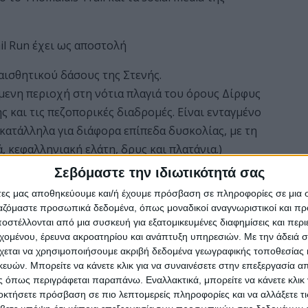
il Run έχει ως αποστολή
ισθητικού δάσους της Στενής.
μενη περιοχή στη νότια πλαγιά του όρους Δίρφυς
ς και τις πεζοπορικές διαδρομές. Είναι ενταγμένο
κατάλληλα για διάφορα επίπεδα δυσκολίας, με τη
 κεφαλληνιακή ελάτη, δρυς και πλατάνια.)
 από την καταστροφική “πράσινη” ανάπτυξη
Σεβόμαστε την ιδιωτικότητά σας
σης μέσα από την αθλητική εμπειρία
άτες μας αποθηκεύουμε και/ή έχουμε πρόσβαση σε πληροφορίες σε μια
ργαζόμαστε προσωπικά δεδομένα, όπως μοναδικοί αναγνωριστικοί και 
στέλλονται από μια συσκευή για εξατομικευμένες διαφημίσεις και περ
εχομένου, έρευνα ακροατηρίου και ανάπτυξη υπηρεσιών.
Με την άδειά σα
χεται να χρησιμοποιήσουμε ακριβή δεδομένα γεωγραφικής τοποθεσίας 
ών. Μπορείτε να κάνετε κλικ για να συναινέσετε στην επεξεργασία απ
 όπως περιγράφεται παραπάνω. Εναλλακτικά, μπορείτε να κάνετε κλικ γ
οκτήσετε πρόσβαση σε πιο λεπτομερείς πληροφορίες και να αλλάξετε τι