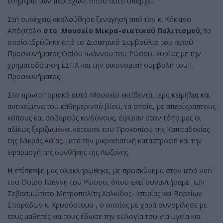
ευημερία των περιοχών, όπου αυτό υπάρχει.
Στη συνέχεια ακολούθησε ξενάγηση από τον κ. Κόκκινο
Απόστολο
στο Μουσείο Μικρα-σιατικού Πολιτισμού,
το
οποίο ιδρύθηκε από το Διοικητικό Συμβούλιο του Ιερού
Προσκυνήματος Οσίου Ιωάννου του Ρώσου, κυρίως με την
χρηματοδότηση ΕΣΠΑ και την οικονομική συμβολή του Ι.
Προσκυνήματος.
Στο πρωτοποριακό αυτό Μουσείο εκτίθενται ιερά κειμήλια και
αντικείμενα του καθημερινού βίου, τα οποία, με απερίγραπτους
κόπους και σοβαρούς κινδύνους, έφεραν στον τόπο μας οι
αδίκως ξεριζωμένοι κάτοικοι του Προκοπίου της Καππαδοκίας
της Μικράς Ασίας, μετά την μικρασιατική καταστροφή και την
εφαρμογή της συνθήκης της Λωζάνης.
Η επίσκεψή μας ολοκληρώθηκε, με προσκύνημα στον ιερό ναό
του Οσίοο Ιωάννη του Ρώσου, όπου εκεί συναντήσαμε τον
Σεβασμιώτατο Μητροπολίτη Χαλκίδος- Ιστιαίας και Βορείων
Σποράδων κ. Χρυσόστομο , ο οποίος με χαρά συνομίλησε με
τους μαθητές και τους έδωσε την ευλογία του για υγεία και