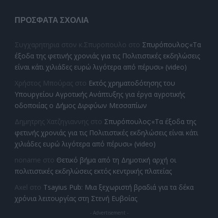
ΠΡΌΣΦΑΤΑ ΣΧΌΛΙΑ
Συγχαρητηρια στον κ.Σπυροπουλο
στο
Σπυρόπουλος:«Τα
έξοδα της φετινής χρονιάς για τις Πολιτιστικές εκδηλώσεις
είναι κάτι χιλιάδες ευρώ λιγότερα από πέρυσι» (video)
Χρήστος Μπούρας
στο
Εκτός χρηματοδότησης του
Υπουργείου Αγροτικής Ανάπτυξης για έργα αγροτικής
οδοποιίας ο Δήμος Διρφύων Μεσσαπίων
Δημητρης Χατζηγιαννης
στο
Σπυρόπουλος:«Τα έξοδα της
φετινής χρονιάς για τις Πολιτιστικές εκδηλώσεις είναι κάτι
χιλιάδες ευρώ λιγότερα από πέρυσι» (video)
noname
στο
Θετικό βήμα από τη Δημοτική αρχή οι
πολιτιστικές εκδηλώσεις εκτός κεντρικής πλατείας
Axel
στο
Tsayius Pub: Μια ξεχωριστή βραδιά για τα δέκα
χρόνια λειτουργίας στη Στενή Ευβοίας
- Advertisement -