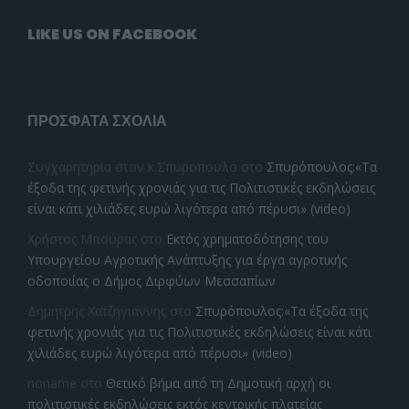
LIKE US ON FACEBOOK
ΠΡΌΣΦΑΤΑ ΣΧΌΛΙΑ
Συγχαρητηρια στον κ.Σπυροπουλο
στο
Σπυρόπουλος:«Τα
έξοδα της φετινής χρονιάς για τις Πολιτιστικές εκδηλώσεις
είναι κάτι χιλιάδες ευρώ λιγότερα από πέρυσι» (video)
Χρήστος Μπούρας
στο
Εκτός χρηματοδότησης του
Υπουργείου Αγροτικής Ανάπτυξης για έργα αγροτικής
οδοποιίας ο Δήμος Διρφύων Μεσσαπίων
Δημητρης Χατζηγιαννης
στο
Σπυρόπουλος:«Τα έξοδα της
φετινής χρονιάς για τις Πολιτιστικές εκδηλώσεις είναι κάτι
χιλιάδες ευρώ λιγότερα από πέρυσι» (video)
noname
στο
Θετικό βήμα από τη Δημοτική αρχή οι
πολιτιστικές εκδηλώσεις εκτός κεντρικής πλατείας