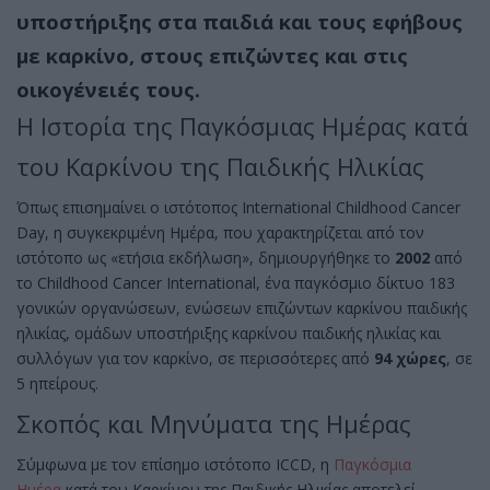
υποστήριξης στα παιδιά και τους εφήβους
με καρκίνο, στους επιζώντες και στις
οικογένειές τους.
Η Ιστορία της Παγκόσμιας Ημέρας κατά
του Καρκίνου της Παιδικής Ηλικίας
Όπως επισημαίνει ο ιστότοπος International Childhood Cancer
Day, η συγκεκριμένη Ημέρα, που χαρακτηρίζεται από τον
ιστότοπο ως «ετήσια εκδήλωση», δημιουργήθηκε το
2002
από
το Childhood Cancer International, ένα παγκόσμιο δίκτυο 183
γονικών οργανώσεων, ενώσεων επιζώντων καρκίνου παιδικής
ηλικίας, ομάδων υποστήριξης καρκίνου παιδικής ηλικίας και
συλλόγων για τον καρκίνο, σε περισσότερες από
94 χώρες
, σε
5 ηπείρους.
Σκοπός και Μηνύματα της Ημέρας
Σύμφωνα με τον επίσημο ιστότοπο ICCD, η
Παγκόσμια
Ημέρα
κατά του Καρκίνου της Παιδικής Ηλικίας αποτελεί