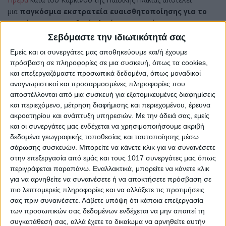
μια
παγκόσμια εκστρατεία ευαισθητοποίησης για το
καρκίνο στην παιδική ηλικία και την έκφραση
υποστήριξης στα παιδιά και τους εφήβους με καρκίνο
,
Σεβόμαστε την ιδιωτικότητά σας
τους
επιζώντες
και το
οικογενειακό τους περιβάλλον
.
Εμείς και οι συνεργάτες μας αποθηκεύουμε και/ή έχουμε
πρόσβαση σε πληροφορίες σε μια συσκευή, όπως τα cookies,
Η Ημέρα προωθεί τη βαθιά κατανόηση των ζητημάτων και των
και επεξεργαζόμαστε προσωπικά δεδομένα, όπως μοναδικοί
προκλήσεων που σχετίζονται με τον παιδικό καρκίνο, όπως και
αναγνωριστικοί και προσαρμοσμένες πληροφορίες που
τον αντίκτυπό τους στα παιδιά και τους εφήβους με καρκίνο,
αποστέλλονται από μια συσκευή για εξατομικευμένες διαφημίσεις
στους επιζώντες, τις οικογένειές τους και το κοινωνικό σύνολο.
και περιεχόμενο, μέτρηση διαφήμισης και περιεχομένου, έρευνα
ακροατηρίου και ανάπτυξη υπηρεσιών.
Με την άδειά σας, εμείς
Παράλληλα, στα μήνυμα και αίτημα της ημέρας, υπογραμμίζεται
και οι συνεργάτες μας ενδέχεται να χρησιμοποιήσουμε ακριβή
η ανάγκη για
πιο δίκαιη και μεγαλύτερη
δεδομένα γεωγραφικής τοποθεσίας και ταυτοποίησης μέσω
προσβασιμότητα στη θεραπεία και τη φροντίδα όλων
σάρωσης συσκευών. Μπορείτε να κάνετε κλικ για να συναινέσετε
των παιδιών με καρκίνο
, όπου κι αν βρίσκονται.
στην επεξεργασία από εμάς και τους 1017 συνεργάτες μας όπως
Πώς Τιμάται η Παγκόσμια Ημέρα κατά
περιγράφεται παραπάνω. Εναλλακτικά, μπορείτε να κάνετε κλικ
για να αρνηθείτε να συναινέσετε ή να αποκτήσετε πρόσβαση σε
του Καρκίνου της Παιδικής Ηλικίας
πιο λεπτομερείς πληροφορίες και να αλλάξετε τις προτιμήσεις
σας πριν συναινέσετε.
Λάβετε υπόψη ότι κάποια επεξεργασία
Στο γενικό πλαίσιο, κάθε χρόνο, και στην Ελλάδα και στο
των προσωπικών σας δεδομένων ενδέχεται να μην απαιτεί τη
εξωτερικό, πραγματοποιούνται σχετικές εκδηλώσεις που
συγκατάθεσή σας, αλλά έχετε το δικαίωμα να αρνηθείτε αυτήν