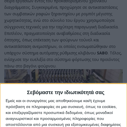
σειρά εργασιών εντός του προκαθορισμένου χρονικού
διαγράμματος. Συγκεκριμένα, προχώρησε
σε
αντικαταστάσεις
των συμβατικών ραφιών ξηραντηρίου με ρομπότ μέγιστης
χωρητικότητας, ενώ στο σύνολο του έργου χρησιμοποίησε
σύγχρονες τεχνικές για την ταχύτερη παραγωγική διαδικασία.
Επιπλέον, πραγματοποίησε αναβαθμίσεις στη διαδικασία
όπτησης, όπως επέκταση των φούρνων τούνελ και
αντικατάσταση ανεμιστήρων, οι οποίες ενσωματώθηκαν στο
υπάρχον σύστημα αυτόματης ρύθμισης κλιβάνου
SABO
. Τέλος,
ενίσχυσε την ευελιξία στο σύστημα φόρτωσης του προϊόντος
πάνω στο βαγόνι φούρνου.
Σεβόμαστε την ιδιωτικότητά σας
Εμείς και οι συνεργάτες μας αποθηκεύουμε και/ή έχουμε
πρόσβαση σε πληροφορίες σε μια συσκευή, όπως τα cookies,
και επεξεργαζόμαστε προσωπικά δεδομένα, όπως μοναδικοί
αναγνωριστικοί και προσαρμοσμένες πληροφορίες που
αποστέλλονται από μια συσκευή για εξατομικευμένες διαφημίσεις