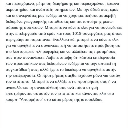
και περιεχόμενο, μέτρηση διαφήμισης και περιεχομένου, έρευνα
ακροατηρίου και ανάπτυξη υπηρεσιών.
Με την άδειά σας, εμείς
και οι συνεργάτες μας ενδέχεται να χρησιμοποιήσουμε ακριβή
δεδομένα γεωγραφικής τοποθεσίας και ταυτοποίησης μέσω
Η εμπιστοσύνη της
Cemacon
στη
SABO
S
.
A
.
για ένα ιδιαίτερα
σάρωσης συσκευών. Μπορείτε να κάνετε κλικ για να συναινέσετε
απαιτητικό έργο, επιβεβαιώνει τη δέσμευση του Ομίλου στην
στην επεξεργασία από εμάς και τους 1019 συνεργάτες μας όπως
παροχή προϊόντων και τεχνικών λύσεων υψηλής ποιότητας και
περιγράφεται παραπάνω. Εναλλακτικά, μπορείτε να κάνετε κλικ
για να αρνηθείτε να συναινέσετε ή να αποκτήσετε πρόσβαση σε
απόδοσης, υιοθετώντας τεχνολογίες αιχμής.
πιο λεπτομερείς πληροφορίες και να αλλάξετε τις προτιμήσεις
σας πριν συναινέσετε.
Λάβετε υπόψη ότι κάποια επεξεργασία
των προσωπικών σας δεδομένων ενδέχεται να μην απαιτεί τη
συγκατάθεσή σας, αλλά έχετε το δικαίωμα να αρνηθείτε αυτήν
την επεξεργασία. Οι προτιμήσεις σαςθα ισχύουν μόνο για αυτόν
τον ιστότοπο. Μπορείτε να αλλάξετε τις προτιμήσεις σας ή να
ανακαλέσετε τη συγκατάθεσή σας ανά πάσα στιγμή
επιστρέφοντας σε αυτόν τον ιστότοπο και κάνοντας κλικ στο
κουμπί "Απορρήτου" στο κάτω μέρος της ιστοσελίδας.