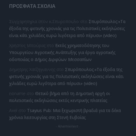
ΠΡΌΣΦΑΤΑ ΣΧΌΛΙΑ
Συγχαρητηρια στον κ.Σπυροπουλο
στο
Σπυρόπουλος:«Τα
έξοδα της φετινής χρονιάς για τις Πολιτιστικές εκδηλώσεις
είναι κάτι χιλιάδες ευρώ λιγότερα από πέρυσι» (video)
Χρήστος Μπούρας
στο
Εκτός χρηματοδότησης του
Υπουργείου Αγροτικής Ανάπτυξης για έργα αγροτικής
οδοποιίας ο Δήμος Διρφύων Μεσσαπίων
Δημητρης Χατζηγιαννης
στο
Σπυρόπουλος:«Τα έξοδα της
φετινής χρονιάς για τις Πολιτιστικές εκδηλώσεις είναι κάτι
χιλιάδες ευρώ λιγότερα από πέρυσι» (video)
noname
στο
Θετικό βήμα από τη Δημοτική αρχή οι
πολιτιστικές εκδηλώσεις εκτός κεντρικής πλατείας
Axel
στο
Tsayius Pub: Μια ξεχωριστή βραδιά για τα δέκα
χρόνια λειτουργίας στη Στενή Ευβοίας
- Advertisement -